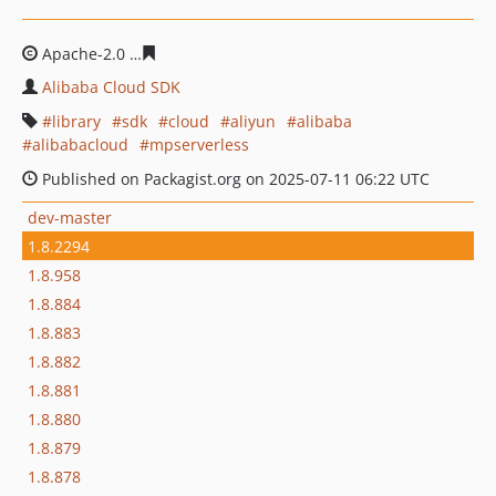
Apache-2.0
afbbc86c677ba96269063f63ae73a20211e7fd
Alibaba Cloud SDK
library
sdk
cloud
aliyun
alibaba
alibabacloud
mpserverless
Published on Packagist.org on 2025-07-11 06:22 UTC
dev-master
1.8.2294
1.8.958
1.8.884
1.8.883
1.8.882
1.8.881
1.8.880
1.8.879
1.8.878