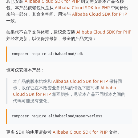
1.8.842
若已安装
Alibaba Cloud SDK for PHP
则无需安装本产品依赖
包。本产品依赖包只是从
Alibaba Cloud SDK for PHP
中同步出
1.8.841
来的一部分，其命名空间、用法与
Alibaba Cloud SDK for PHP
1.8.839
一致。
1.8.838
如果您不在乎文件体积，建议您安装
Alibaba Cloud SDK for PHP
1.8.837
并经常更新，以便保持最新、最全的产品支持：
1.8.836
1.8.835
1.8.834
1.8.833
也可仅安装本产品：
1.8.832
1.8.830
本产品的版本始终和
Alibaba Cloud SDK for PHP
保持同
步，以保证在不改变业务代码的情况下随时和
Alibaba
1.8.828
Cloud SDK for PHP
相互切换，尽管本产品不同版本之间的
1.8.826
代码可能没有变化。
1.8.825
1.8.824
1.8.823
1.8.822
更多 SDK 的使用请参考
Alibaba Cloud SDK for PHP
文档。
1.8.821