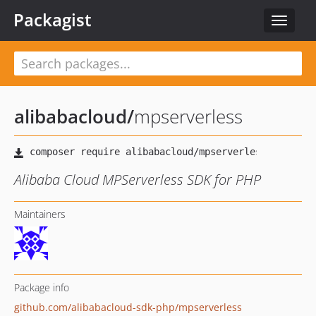
Packagist
Toggle
navigat
alibabacloud
/
mpserverless
Alibaba Cloud MPServerless SDK for PHP
Maintainers
Package info
github.com/alibabacloud-sdk-php/mpserverless