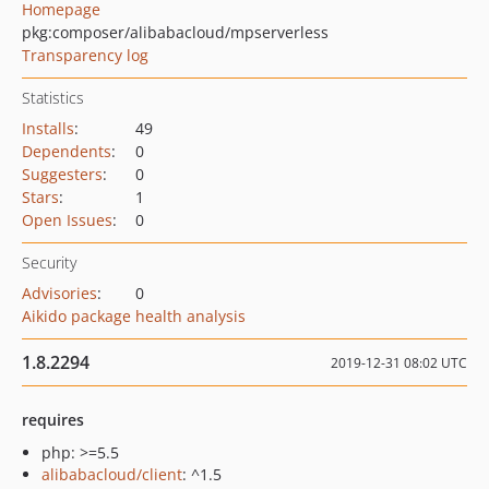
Homepage
pkg:composer/alibabacloud/mpserverless
Transparency log
Statistics
Installs
:
49
Dependents
:
0
Suggesters
:
0
Stars
:
1
Open Issues
:
0
Security
Advisories
:
0
Aikido package health analysis
1.8.2294
2019-12-31 08:02 UTC
requires
php: >=5.5
alibabacloud/client
: ^1.5