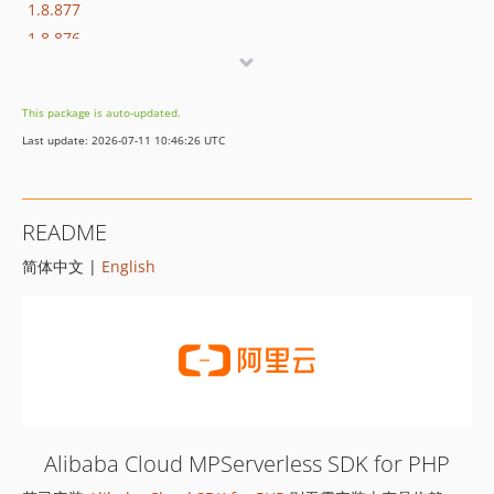
1.8.877
1.8.876
1.8.875
1.8.874
This package is auto-updated.
1.8.873
Last update: 2026-07-11 10:46:26 UTC
1.8.872
1.8.869
1.8.852
README
1.8.851
简体中文 |
English
1.8.850
1.8.849
1.8.848
1.8.847
1.8.846
1.8.845
1.8.844
Alibaba Cloud MPServerless SDK for PHP
1.8.843