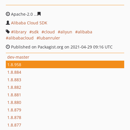
Apache-2.0
da1f9158a2c30fc4f5a710b4a52448ae13bd35
Alibaba Cloud SDK
library
sdk
cloud
aliyun
alibaba
alibabacloud
lubanruler
Published on Packagist.org on 2021-04-29 09:16 UTC
dev-master
1.8.958
1.8.884
1.8.883
1.8.882
1.8.881
1.8.880
1.8.879
1.8.878
1.8.877