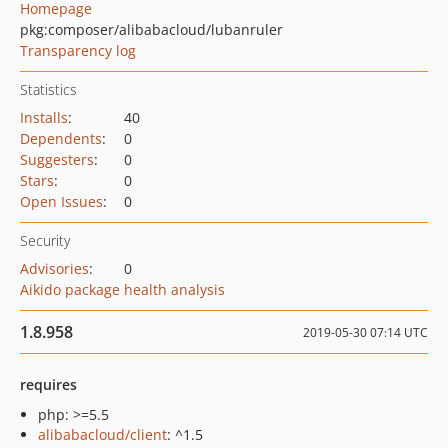
Homepage
pkg:composer/alibabacloud/lubanruler
Transparency log
Statistics
Installs
:
40
Dependents
:
0
Suggesters
:
0
Stars
:
0
Open Issues
:
0
Security
Advisories
:
0
Aikido package health analysis
1.8.958
2019-05-30 07:14 UTC
requires
php: >=5.5
alibabacloud/client
: ^1.5