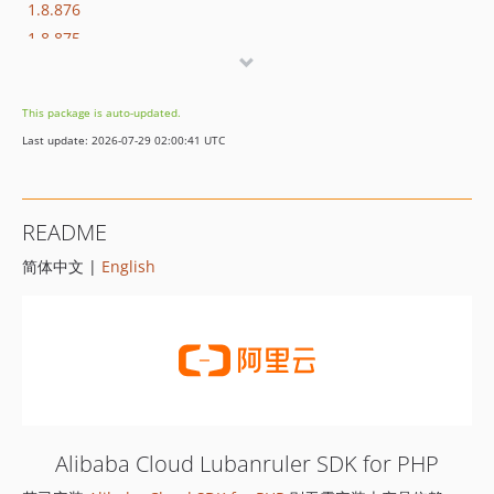
1.8.876
1.8.875
1.8.874
1.8.873
This package is auto-updated.
1.8.872
Last update: 2026-07-29 02:00:41 UTC
1.8.869
1.8.852
1.8.851
README
1.8.850
简体中文 |
English
1.8.849
1.8.848
1.8.847
1.8.846
1.8.845
1.8.844
1.8.843
Alibaba Cloud Lubanruler SDK for PHP
1.8.842