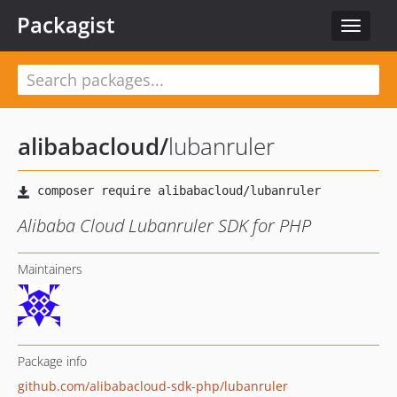
Packagist
Toggle
navigat
alibabacloud
/
lubanruler
Alibaba Cloud Lubanruler SDK for PHP
Maintainers
Package info
github.com/alibabacloud-sdk-php/lubanruler