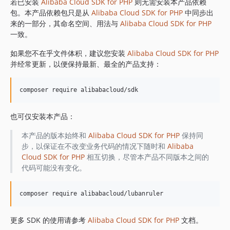
1.8.841
若已安装
Alibaba Cloud SDK for PHP
则无需安装本产品依赖
包。本产品依赖包只是从
Alibaba Cloud SDK for PHP
中同步出
1.8.839
来的一部分，其命名空间、用法与
Alibaba Cloud SDK for PHP
1.8.838
一致。
1.8.837
如果您不在乎文件体积，建议您安装
Alibaba Cloud SDK for PHP
1.8.836
并经常更新，以便保持最新、最全的产品支持：
1.8.835
1.8.834
1.8.833
1.8.832
也可仅安装本产品：
1.8.830
1.8.828
本产品的版本始终和
Alibaba Cloud SDK for PHP
保持同
步，以保证在不改变业务代码的情况下随时和
Alibaba
1.8.826
Cloud SDK for PHP
相互切换，尽管本产品不同版本之间的
1.8.825
代码可能没有变化。
1.8.824
1.8.823
1.8.822
1.8.821
更多 SDK 的使用请参考
Alibaba Cloud SDK for PHP
文档。
1.8.820