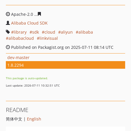
Apache-2.0
7532d426470c5370f4c8cc3a1a0c48960a32e9
Alibaba Cloud SDK
library
sdk
cloud
aliyun
alibaba
alibabacloud
linkvisual
Published on Packagist.org on 2025-07-11 08:14 UTC
dev-master
1.8.2294
This package is auto-updated.
Last update: 2026-07-11 10:32:51 UTC
README
简体中文 |
English