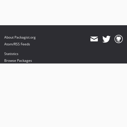
About Packagist.org
Atom/RSS Feeds
Statistics
Browse Packages
API
Mirrors
Status
Dashboard
provides maintenance and hosting
provides bandwidth and CDN