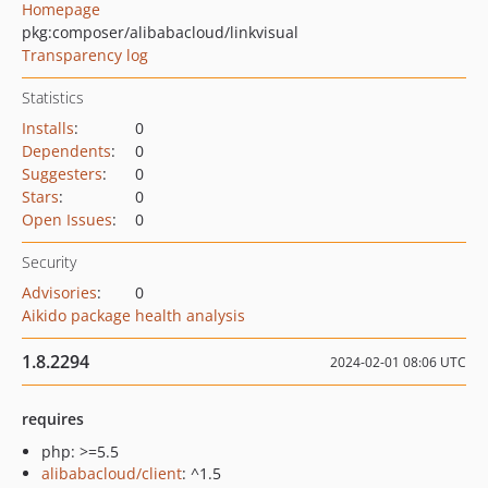
Homepage
pkg:composer/alibabacloud/linkvisual
Transparency log
Statistics
Installs
:
0
Dependents
:
0
Suggesters
:
0
Stars
:
0
Open Issues
:
0
Security
Advisories
:
0
Aikido package health analysis
1.8.2294
2024-02-01 08:06 UTC
requires
php: >=5.5
alibabacloud/client
: ^1.5