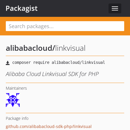
Packagist
Toggle
navigat
alibabacloud
/
linkvisual
Alibaba Cloud Linkvisual SDK for PHP
Maintainers
Package info
github.com/alibabacloud-sdk-php/linkvisual