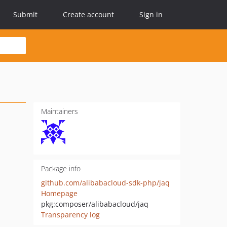
Submit
Create account
Sign in
Maintainers
Package info
github.com/alibabacloud-sdk-php/jaq
Homepage
pkg:composer/alibabacloud/jaq
Transparency log