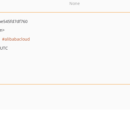
None
ae545fd7df760
om>
alibabacloud
 UTC