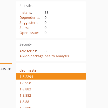
Statistics
Installs
:
38
Dependents
:
0
Suggesters
:
0
Stars
:
0
Open Issues
:
0
Security
Advisories
:
0
Aikido package health analysis
03:55 UTC
dev-master
1.8.2294
1.8.958
1.8.883
1.8.882
1.8.881
1.8.880