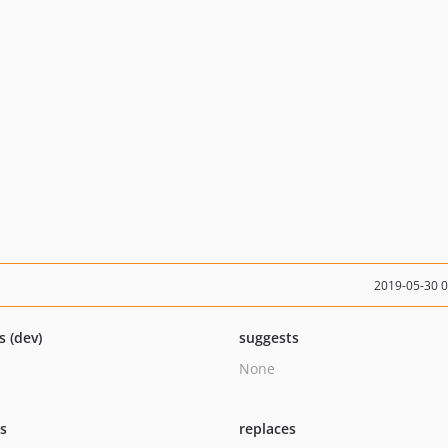
2019-05-30 
s (dev)
suggests
None
ts
replaces