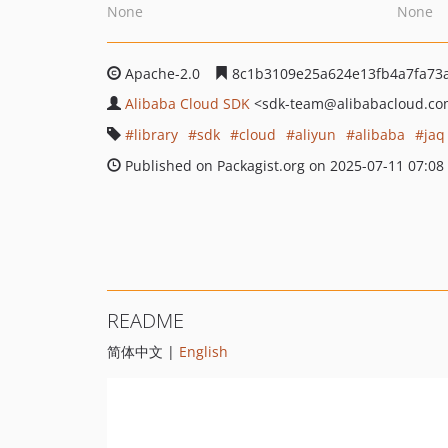
None
None
Apache-2.0
8c1b3109e25a624e13fb4a7fa73
Alibaba Cloud SDK
<sdk-team
@alibabacloud.c
library
sdk
cloud
aliyun
alibaba
jaq
Published on Packagist.org on 2025-07-11 07:08
README
简体中文 |
English