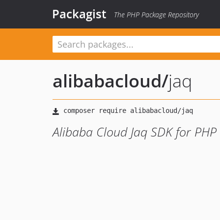
Packagist
The PHP Package Repository
alibabacloud
/
jaq
Alibaba Cloud Jaq SDK for PHP