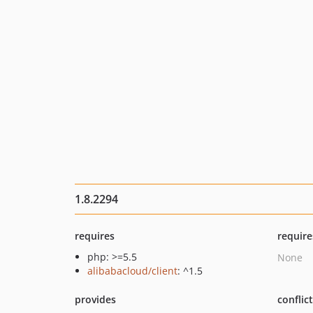
1.8.2294
requires
require
php: >=5.5
None
alibabacloud/client
: ^1.5
provides
conflic