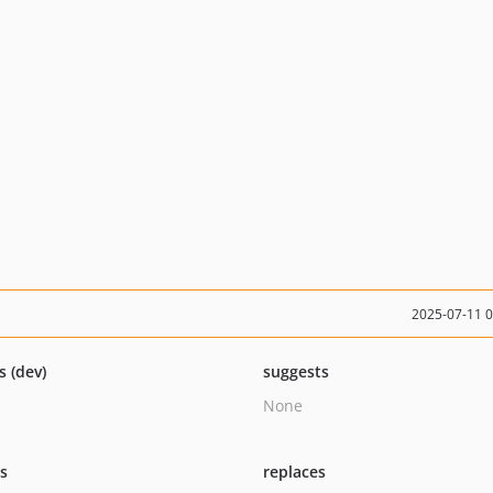
2025-07-11 
s (dev)
suggests
None
ts
replaces