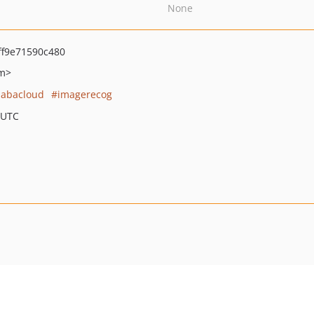
None
f9e71590c480
om>
babacloud
imagerecog
 UTC