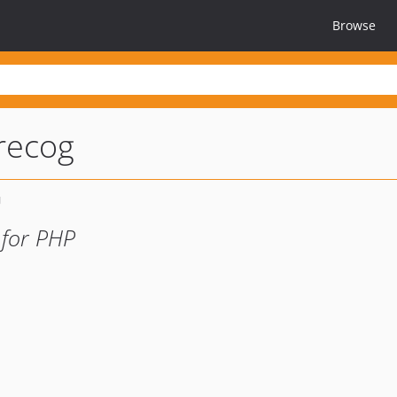
Browse
recog
 for PHP