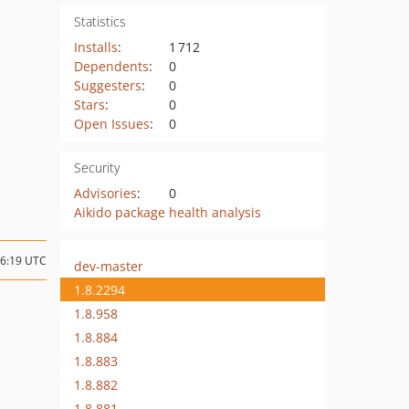
Statistics
Installs
:
1 712
Dependents
:
0
Suggesters
:
0
Stars
:
0
Open Issues
:
0
Security
Advisories
:
0
Aikido package health analysis
06:19 UTC
dev-master
1.8.2294
1.8.958
1.8.884
1.8.883
1.8.882
1.8.881