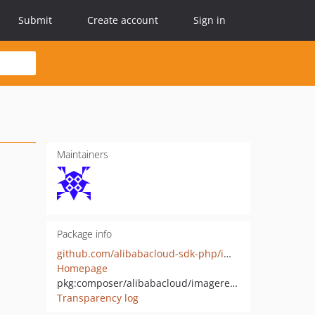
Submit
Create account
Sign in
Maintainers
Package info
github.com/alibabacloud-sdk-php/imagerecog
Homepage
pkg:composer/alibabacloud/imagerecog
Transparency log