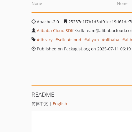
None
None
Apache-2.0
25237e1f7b1d3af91ec19d61de7f
Alibaba Cloud SDK
<sdk-team
@alibabacloud.c
library
sdk
cloud
aliyun
alibaba
ali
Published on Packagist.org on 2025-07-11 06:19
README
简体中文 |
English