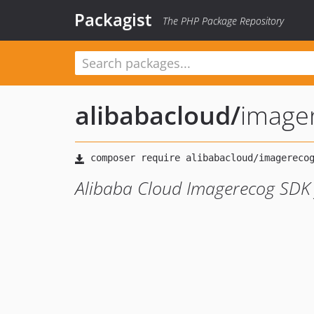
Packagist
The PHP Package Repository
alibabacloud
/
image
Alibaba Cloud Imagerecog SDK