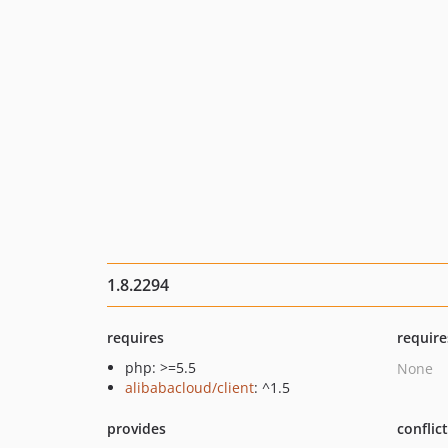
1.8.2294
requires
require
php: >=5.5
None
alibabacloud/client
: ^1.5
provides
conflic