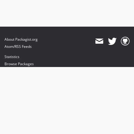
About Packagist.org
Atom/RSS Feeds
Statistics
Browse Packages
API
Mirrors
Status
Dashboard
provides maintenance and hosting
provides bandwidth and CDN