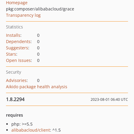
Homepage
pkg:composer/alibabacloud/grace
Transparency log
Statistics
Installs
:
0
Dependents
:
0
Suggesters
:
0
Stars
:
0
Open Issues
:
0
Security
Advisories
:
0
Aikido package health analysis
1.8.2294
2023-08-01 06:40 UTC
requires
php: >=5.5
alibabacloud/client
: ^1.5