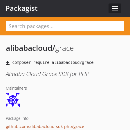
Packagist
Toggle
navigat
alibabacloud
/
grace
Alibaba Cloud Grace SDK for PHP
Maintainers
Package info
github.com/alibabacloud-sdk-php/grace