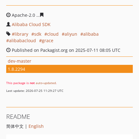
Apache-2.0
03365c3ae18fcd14b9827d85c7d6aa77626164
Alibaba Cloud SDK
library
sdk
cloud
aliyun
alibaba
alibabacloud
grace
Published on Packagist.org on 2025-07-11 08:05 UTC
dev-master
1.8.2294
This package is
not
auto-updated
.
Last update: 2026-07-25 11:29:27 UTC
README
简体中文 |
English