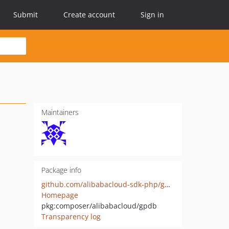
Submit
Create account
Sign in
Maintainers
Package info
github.com/alibabacloud-sdk-php/gpdb
Homepage
pkg:composer/alibabacloud/gpdb
Transparency log