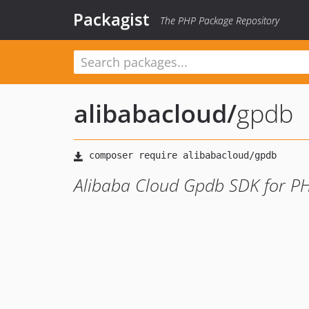
Packagist
The PHP Package Repository
alibabacloud
/
gpdb
Alibaba Cloud Gpdb SDK for P