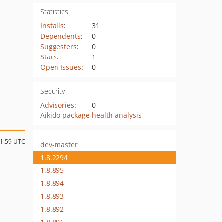
Statistics
Installs
:
31
Dependents
:
0
Suggesters
:
0
Stars
:
1
Open Issues
:
0
Security
Advisories
:
0
Aikido package health analysis
01:59 UTC
dev-master
1.8.2294
1.8.895
1.8.894
1.8.893
1.8.892
1.8.891