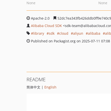
None
None
Apache-2.0
52dc7ea343fb426ddb0ff9e740c9
Alibaba Cloud SDK
<sdk-team
@alibabacloud.c
library
sdk
cloud
aliyun
alibaba
ali
Published on Packagist.org on 2025-07-11 07:08
README
简体中文 |
English