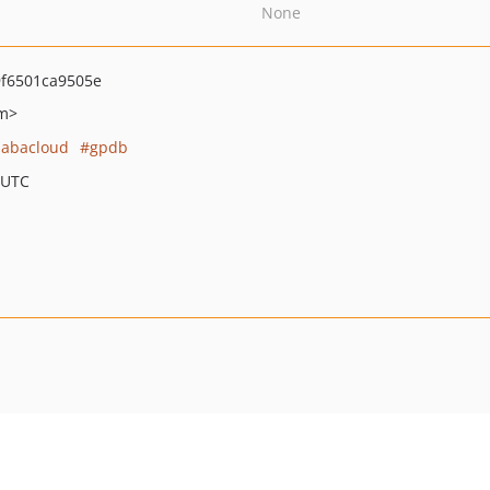
None
f6501ca9505e
om>
babacloud
gpdb
 UTC