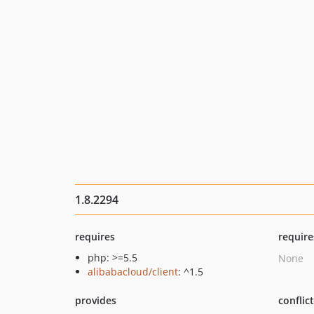
1.8.2294
requires
require
php: >=5.5
None
alibabacloud/client
: ^1.5
provides
conflic