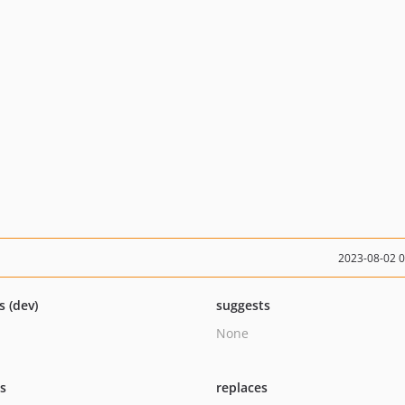
2023-08-02 
s (dev)
suggests
None
ts
replaces