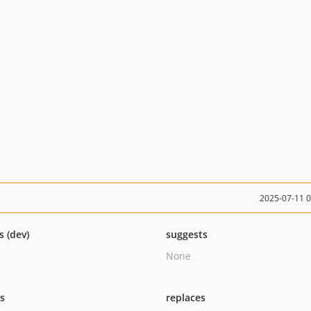
2025-07-11 
s (dev)
suggests
None
ts
replaces