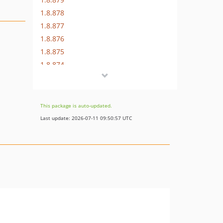
1.8.878
1.8.877
1.8.876
1.8.875
1.8.874
1.8.873
1.8.872
1.8.869
This package is auto-updated.
1.8.852
Last update: 2026-07-11 09:50:57 UTC
1.8.851
1.8.850
1.8.849
1.8.848
1.8.847
1.8.846
1.8.845
1.8.844