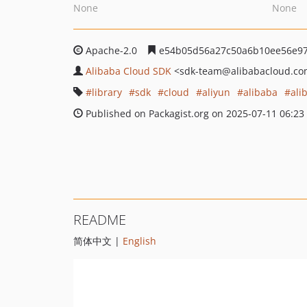
None
None
Apache-2.0
e54b05d56a27c50a6b10ee56e97
Alibaba Cloud SDK
<sdk-team
@alibabacloud.c
library
sdk
cloud
aliyun
alibaba
ali
Published on Packagist.org on 2025-07-11 06:23
README
简体中文 |
English