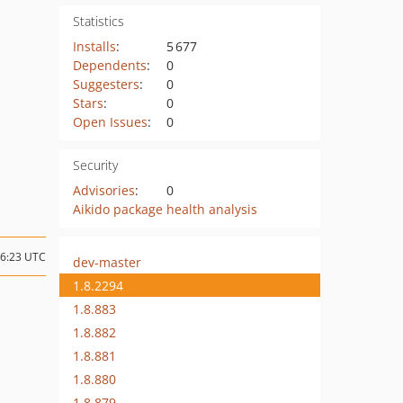
Statistics
Installs
:
5 677
Dependents
:
0
Suggesters
:
0
Stars
:
0
Open Issues
:
0
Security
Advisories
:
0
Aikido package health analysis
06:23 UTC
dev-master
1.8.2294
1.8.883
1.8.882
1.8.881
1.8.880
1.8.879