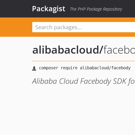
Packagist
The PHP Package Repository
alibabacloud
/
faceb
Alibaba Cloud Facebody SDK f