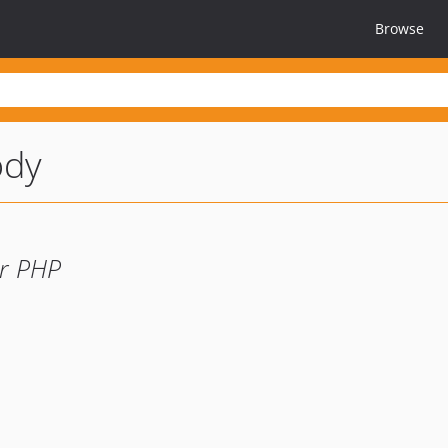
Browse
ody
or PHP