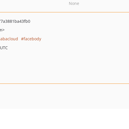
None
7a3881ba43fb0
om>
babacloud
facebody
 UTC