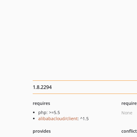
1.8.2294
requires
require
php: >=5.5
None
alibabacloud/client
: ^1.5
provides
conflic