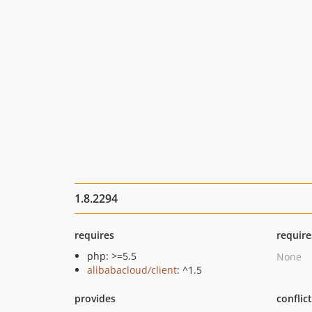
1.8.2294
requires
require
php: >=5.5
None
alibabacloud/client
: ^1.5
provides
conflic