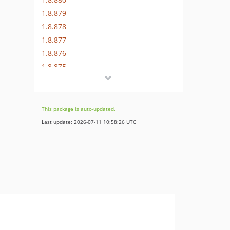
1.8.879
1.8.878
1.8.877
1.8.876
1.8.875
1.8.874
1.8.873
1.8.872
This package is auto-updated.
1.8.869
Last update: 2026-07-11 10:58:26 UTC
1.8.852
1.8.851
1.8.850
1.8.849
1.8.848
1.8.847
1.8.846
1.8.845