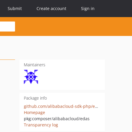
Submit
Create account
Sign in
Maintainers
Package info
github.com/alibabacloud-sdk-php/edas
Homepage
pkg:composer/alibabacloud/edas
Transparency log