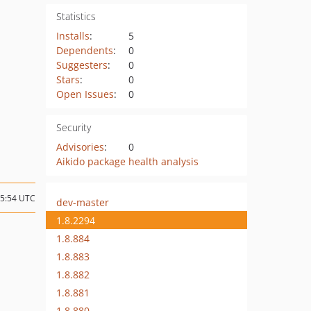
Statistics
Installs
:
5
Dependents
:
0
Suggesters
:
0
Stars
:
0
Open Issues
:
0
Security
Advisories
:
0
Aikido package health analysis
05:54 UTC
dev-master
1.8.2294
1.8.884
1.8.883
1.8.882
1.8.881
1.8.880