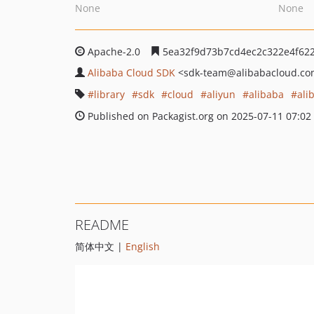
None
None
Apache-2.0
5ea32f9d73b7cd4ec2c322e4f62
Alibaba Cloud SDK
<sdk-team
@alibabacloud.c
library
sdk
cloud
aliyun
alibaba
ali
Published on Packagist.org on 2025-07-11 07:02
README
简体中文 |
English