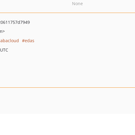
None
20611757d7949
om>
babacloud
edas
 UTC