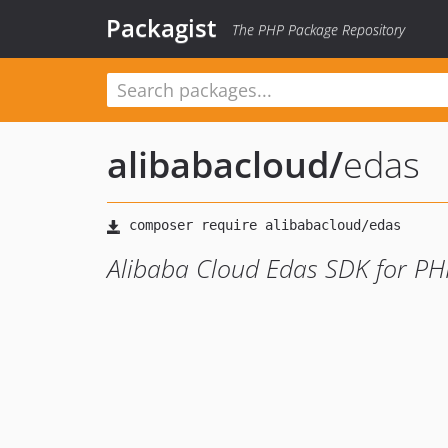
Packagist
The PHP Package Repository
alibabacloud
/
edas
Alibaba Cloud Edas SDK for PH