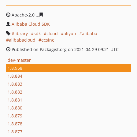
Apache-2.0
ecd56f4f236a72b81d2579968df0ce61f20d25
Alibaba Cloud SDK
library
sdk
cloud
aliyun
alibaba
alibabacloud
ecsinc
Published on Packagist.org on 2021-04-29 09:21 UTC
dev-master
1.8.958
1.8.884
1.8.883
1.8.882
1.8.881
1.8.880
1.8.879
1.8.878
1.8.877