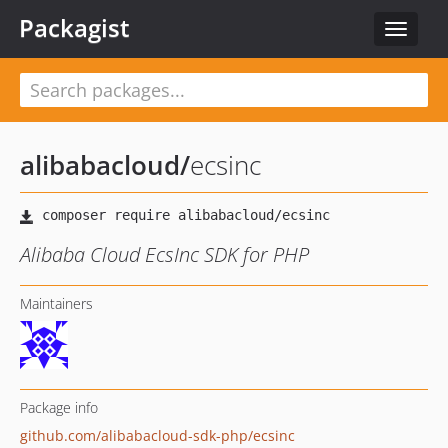
Packagist
Toggle
navigat
alibabacloud
/
ecsinc
Alibaba Cloud EcsInc SDK for PHP
Maintainers
Package info
github.com/alibabacloud-sdk-php/ecsinc