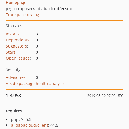
Homepage
pkg:composer/alibabacloud/ecsinc
Transparency log
Statistics
Installs
:
3
Dependents
:
0
Suggesters
:
0
Stars
:
0
Open Issues
:
0
Security
Advisories
:
0
Aikido package health analysis
1.8.958
2019-05-30 07:20 UTC
requires
php: >=5.5
alibabacloud/client
: ^1.5