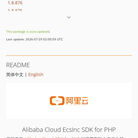
1.8.876
1.8.875
1.8.874
1.8.873
This package is auto-updated.
1.8.872
Last update: 2026-07-29 02:00:59 UTC
1.8.869
1.8.852
1.8.851
README
1.8.850
简体中文 |
English
1.8.849
1.8.848
1.8.847
1.8.846
1.8.845
1.8.844
1.8.843
Alibaba Cloud EcsInc SDK for PHP
1.8.842