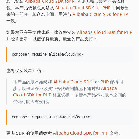
1.8.841
若已安装
Alibaba Cloud SDK for PHP
则无需安装本产品依赖
包。本产品依赖包只是从
Alibaba Cloud SDK for PHP
中同步出
1.8.839
来的一部分，其命名空间、用法与
Alibaba Cloud SDK for PHP
1.8.838
一致。
1.8.837
如果您不在乎文件体积，建议您安装
Alibaba Cloud SDK for PHP
1.8.836
并经常更新，以便保持最新、最全的产品支持：
1.8.835
1.8.834
1.8.833
1.8.832
也可仅安装本产品：
1.8.830
1.8.828
本产品的版本始终和
Alibaba Cloud SDK for PHP
保持同
步，以保证在不改变业务代码的情况下随时和
Alibaba
1.8.826
Cloud SDK for PHP
相互切换，尽管本产品不同版本之间的
1.8.825
代码可能没有变化。
1.8.824
1.8.823
1.8.822
1.8.821
更多 SDK 的使用请参考
Alibaba Cloud SDK for PHP
文档。
1.8.820