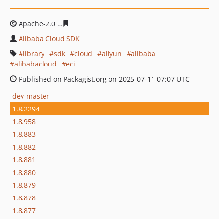
Apache-2.0
c160ae4d5ca60a3240761164d0e857d342a49
Alibaba Cloud SDK
library
sdk
cloud
aliyun
alibaba
alibabacloud
eci
Published on Packagist.org on 2025-07-11 07:07 UTC
dev-master
1.8.2294
1.8.958
1.8.883
1.8.882
1.8.881
1.8.880
1.8.879
1.8.878
1.8.877