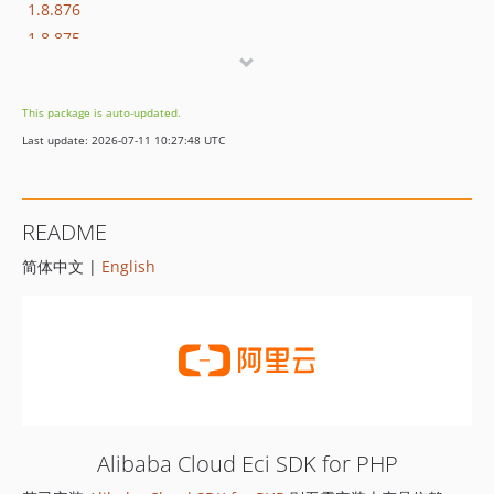
1.8.876
1.8.875
1.8.874
1.8.873
This package is auto-updated.
1.8.872
Last update: 2026-07-11 10:27:48 UTC
1.8.869
1.8.852
1.8.851
README
1.8.850
简体中文 |
English
1.8.849
1.8.848
1.8.847
1.8.846
1.8.845
1.8.844
1.8.843
Alibaba Cloud Eci SDK for PHP
1.8.842