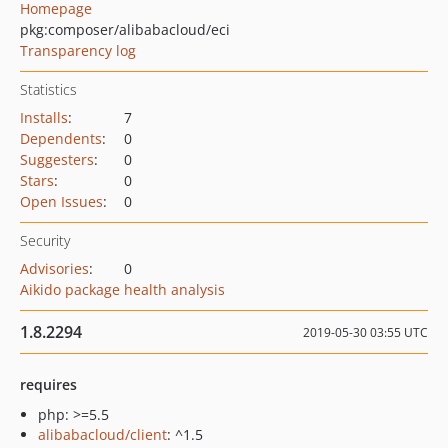
Homepage
pkg:composer/alibabacloud/eci
Transparency log
Statistics
Installs
:
7
Dependents
:
0
Suggesters
:
0
Stars
:
0
Open Issues
:
0
Security
Advisories
:
0
Aikido package health analysis
1.8.2294
2019-05-30 03:55 UTC
requires
php: >=5.5
alibabacloud/client
: ^1.5