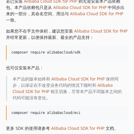
1.8.841
若已安装
Alibaba Cloud SDK for PHP
则无需安装本产品依赖
包。本产品依赖包只是从
Alibaba Cloud SDK for PHP
中同步出
1.8.839
来的一部分，其命名空间、用法与
Alibaba Cloud SDK for PHP
1.8.838
一致。
1.8.837
如果您不在乎文件体积，建议您安装
Alibaba Cloud SDK for PHP
1.8.836
并经常更新，以便保持最新、最全的产品支持：
1.8.835
1.8.834
1.8.833
1.8.832
也可仅安装本产品：
1.8.830
1.8.828
本产品的版本始终和
Alibaba Cloud SDK for PHP
保持同
步，以保证在不改变业务代码的情况下随时和
Alibaba
1.8.826
Cloud SDK for PHP
相互切换，尽管本产品不同版本之间的
1.8.825
代码可能没有变化。
1.8.824
1.8.823
1.8.822
1.8.821
更多 SDK 的使用请参考
Alibaba Cloud SDK for PHP
文档。
1.8.820