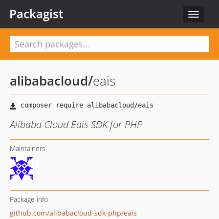
Packagist
Toggle
navigat
alibabacloud
/
eais
Alibaba Cloud Eais SDK for PHP
Maintainers
Package info
github.com/alibabacloud-sdk-php/eais