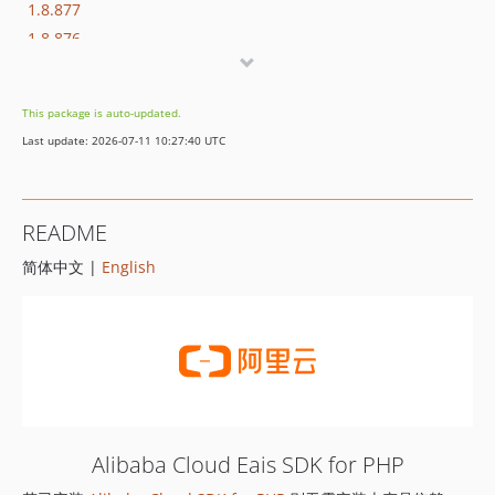
1.8.877
1.8.876
1.8.875
1.8.874
This package is auto-updated.
1.8.873
Last update: 2026-07-11 10:27:40 UTC
1.8.872
1.8.869
1.8.852
README
1.8.851
简体中文 |
English
1.8.850
1.8.849
1.8.848
1.8.847
1.8.846
1.8.845
1.8.844
Alibaba Cloud Eais SDK for PHP
1.8.843