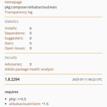
Homepage
pkg:composer/alibabacloud/eais
Transparency log
Statistics
Installs
:
6
Dependents
:
0
Suggesters
:
0
Stars
:
0
Open Issues
:
0
Security
Advisories
:
0
Aikido package health analysis
1.8.2294
2025-07-11 06:22 UTC
requires
php: >=5.5
alibabacloud/client
: ^1.5