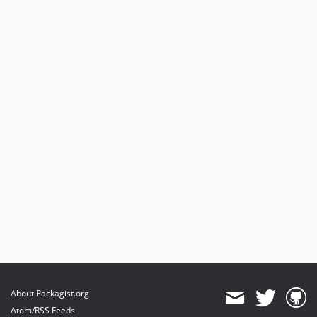
About Packagist.org
Atom/RSS Feeds