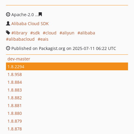
Apache-2.0
65795f7e5ca7c764a063f18a0f600594a06229b
Alibaba Cloud SDK
library
sdk
cloud
aliyun
alibaba
alibabacloud
eais
Published on Packagist.org on 2025-07-11 06:22 UTC
dev-master
1.8.2294
1.8.958
1.8.884
1.8.883
1.8.882
1.8.881
1.8.880
1.8.879
1.8.878