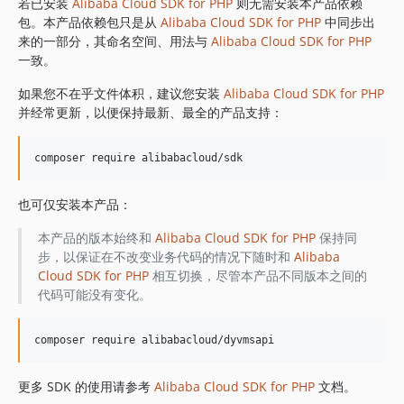
1.8.842
若已安装
Alibaba Cloud SDK for PHP
则无需安装本产品依赖
包。本产品依赖包只是从
Alibaba Cloud SDK for PHP
中同步出
1.8.841
来的一部分，其命名空间、用法与
Alibaba Cloud SDK for PHP
1.8.839
一致。
1.8.838
如果您不在乎文件体积，建议您安装
Alibaba Cloud SDK for PHP
1.8.837
并经常更新，以便保持最新、最全的产品支持：
1.8.836
1.8.835
1.8.834
1.8.833
也可仅安装本产品：
1.8.832
1.8.830
本产品的版本始终和
Alibaba Cloud SDK for PHP
保持同
步，以保证在不改变业务代码的情况下随时和
Alibaba
1.8.828
Cloud SDK for PHP
相互切换，尽管本产品不同版本之间的
1.8.826
代码可能没有变化。
1.8.825
1.8.824
1.8.823
1.8.822
更多 SDK 的使用请参考
Alibaba Cloud SDK for PHP
文档。
1.8.821