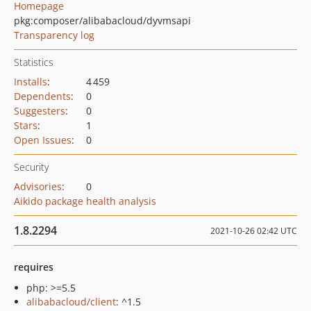
Homepage
pkg:composer/alibabacloud/dyvmsapi
Transparency log
Statistics
Installs
:
4 459
Dependents
:
0
Suggesters
:
0
Stars
:
1
Open Issues
:
0
Security
Advisories
:
0
Aikido package health analysis
1.8.2294
2021-10-26 02:42 UTC
requires
php: >=5.5
alibabacloud/client
: ^1.5