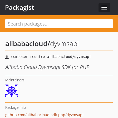
Packagist
Toggle
navigat
alibabacloud
/
dyvmsapi
Alibaba Cloud Dyvmsapi SDK for PHP
Maintainers
Package info
github.com/alibabacloud-sdk-php/dyvmsapi