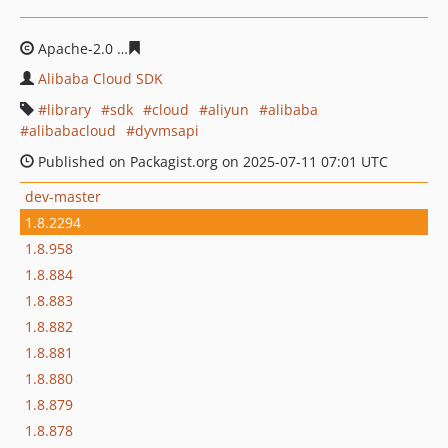
Apache-2.0
e5d9fee82bd97d527fd71896317059713b058
Alibaba Cloud SDK
library
sdk
cloud
aliyun
alibaba
alibabacloud
dyvmsapi
Published on Packagist.org on 2025-07-11 07:01 UTC
dev-master
1.8.2294
1.8.958
1.8.884
1.8.883
1.8.882
1.8.881
1.8.880
1.8.879
1.8.878