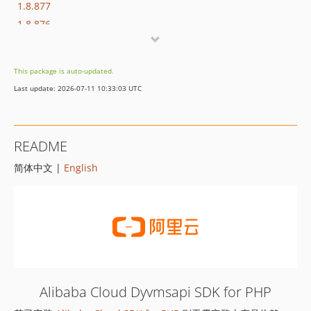
1.8.877
1.8.876
1.8.875
1.8.874
This package is auto-updated.
1.8.873
Last update: 2026-07-11 10:33:03 UTC
1.8.872
1.8.869
1.8.852
README
1.8.851
简体中文 |
English
1.8.850
1.8.849
1.8.848
1.8.847
1.8.846
1.8.845
1.8.844
Alibaba Cloud Dyvmsapi SDK for PHP
1.8.843