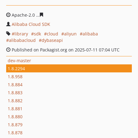
Apache-2.0
e826a563705fec1a396ffcc81639e105023ecad
Alibaba Cloud SDK
library
sdk
cloud
aliyun
alibaba
alibabacloud
dybaseapi
Published on Packagist.org on 2025-07-11 07:04 UTC
dev-master
1.8.2294
1.8.958
1.8.884
1.8.883
1.8.882
1.8.881
1.8.880
1.8.879
1.8.878