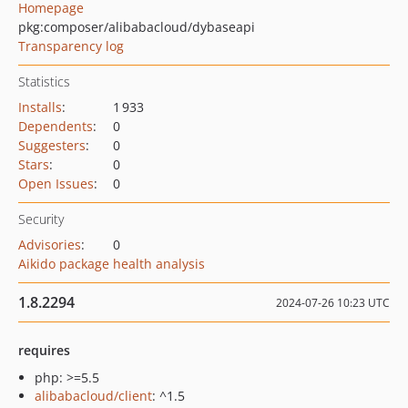
Homepage
pkg:composer/alibabacloud/dybaseapi
Transparency log
Statistics
Installs
:
1 933
Dependents
:
0
Suggesters
:
0
Stars
:
0
Open Issues
:
0
Security
Advisories
:
0
Aikido package health analysis
1.8.2294
2024-07-26 10:23 UTC
requires
php: >=5.5
alibabacloud/client
: ^1.5