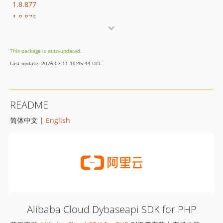
1.8.877
1.8.876
1.8.875
1.8.874
This package is auto-updated.
1.8.873
Last update: 2026-07-11 10:45:44 UTC
1.8.872
1.8.869
1.8.852
README
1.8.851
简体中文 |
English
1.8.850
1.8.849
1.8.848
1.8.847
1.8.846
1.8.845
1.8.844
Alibaba Cloud Dybaseapi SDK for PHP
1.8.843