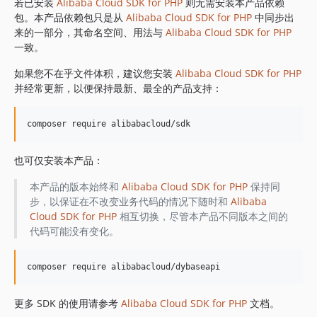
1.8.842
若已安装
Alibaba Cloud SDK for PHP
则无需安装本产品依赖
包。本产品依赖包只是从
Alibaba Cloud SDK for PHP
中同步出
1.8.841
来的一部分，其命名空间、用法与
Alibaba Cloud SDK for PHP
1.8.839
一致。
1.8.838
如果您不在乎文件体积，建议您安装
Alibaba Cloud SDK for PHP
1.8.837
并经常更新，以便保持最新、最全的产品支持：
1.8.836
1.8.835
1.8.834
1.8.833
也可仅安装本产品：
1.8.832
1.8.830
本产品的版本始终和
Alibaba Cloud SDK for PHP
保持同
步，以保证在不改变业务代码的情况下随时和
Alibaba
1.8.828
Cloud SDK for PHP
相互切换，尽管本产品不同版本之间的
1.8.826
代码可能没有变化。
1.8.825
1.8.824
1.8.823
1.8.822
更多 SDK 的使用请参考
Alibaba Cloud SDK for PHP
文档。
1.8.821