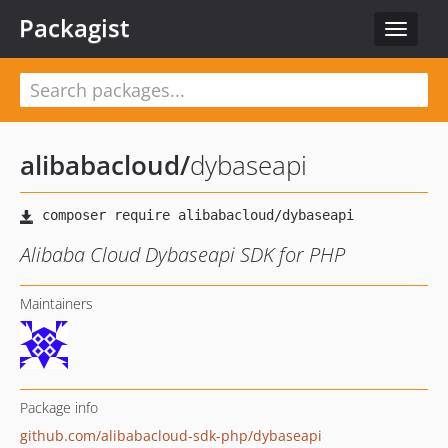
Packagist
Toggle
navigat
alibabacloud
/
dybaseapi
Alibaba Cloud Dybaseapi SDK for PHP
Maintainers
Package info
github.com/alibabacloud-sdk-php/dybaseapi