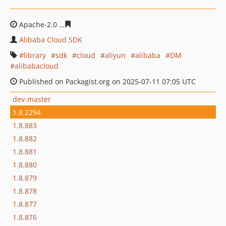
Apache-2.0
cc3cb0d8165241b4472d4b090d34d7c7d1f962
Alibaba Cloud SDK
library
sdk
cloud
aliyun
alibaba
DM
alibabacloud
Published on Packagist.org on 2025-07-11 07:05 UTC
dev-master
1.8.2294
1.8.883
1.8.882
1.8.881
1.8.880
1.8.879
1.8.878
1.8.877
1.8.876