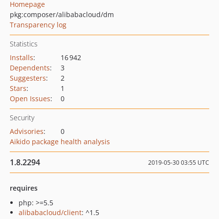
Homepage
pkg:composer/alibabacloud/dm
Transparency log
Statistics
Installs
:
16 942
Dependents
:
3
Suggesters
:
2
Stars
:
1
Open Issues
:
0
Security
Advisories
:
0
Aikido package health analysis
1.8.2294
2019-05-30 03:55 UTC
requires
php: >=5.5
alibabacloud/client
: ^1.5