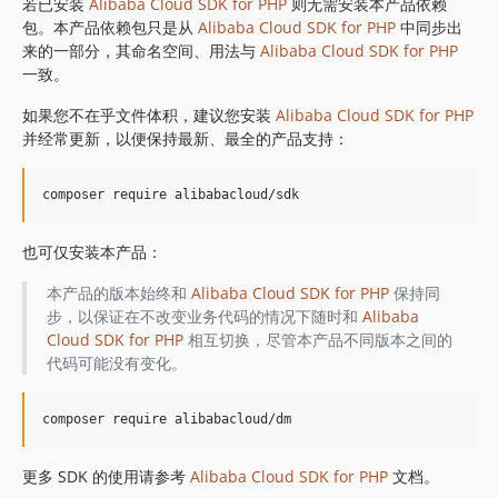
1.8.839
若已安装
Alibaba Cloud SDK for PHP
则无需安装本产品依赖
包。本产品依赖包只是从
Alibaba Cloud SDK for PHP
中同步出
1.8.838
来的一部分，其命名空间、用法与
Alibaba Cloud SDK for PHP
1.8.837
一致。
1.8.836
如果您不在乎文件体积，建议您安装
Alibaba Cloud SDK for PHP
1.8.835
并经常更新，以便保持最新、最全的产品支持：
1.8.834
1.8.833
1.8.832
1.8.830
也可仅安装本产品：
1.8.828
1.8.826
本产品的版本始终和
Alibaba Cloud SDK for PHP
保持同
步，以保证在不改变业务代码的情况下随时和
Alibaba
1.8.825
Cloud SDK for PHP
相互切换，尽管本产品不同版本之间的
1.8.824
代码可能没有变化。
1.8.823
1.8.822
1.8.821
1.8.820
更多 SDK 的使用请参考
Alibaba Cloud SDK for PHP
文档。
1.8.819