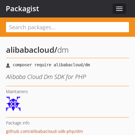
Packagist
Toggle
navigat
alibabacloud
/
dm
Alibaba Cloud Dm SDK for PHP
Maintainers
Package info
github.com/alibabacloud-sdk-php/dm