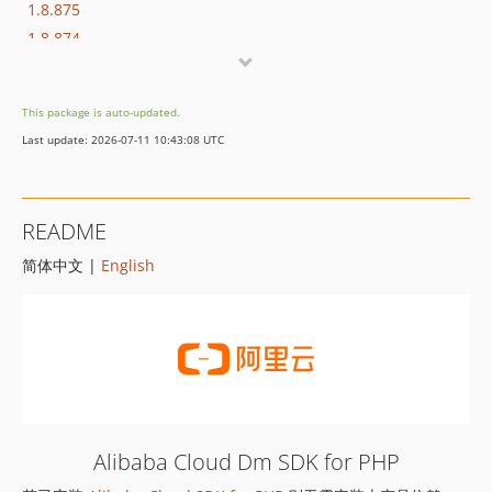
1.8.875
1.8.874
1.8.873
1.8.872
This package is auto-updated.
1.8.869
Last update: 2026-07-11 10:43:08 UTC
1.8.852
1.8.851
1.8.850
README
1.8.849
简体中文 |
English
1.8.848
1.8.847
1.8.846
1.8.845
1.8.844
1.8.843
1.8.842
Alibaba Cloud Dm SDK for PHP
1.8.841