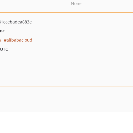
None
41ccebadea683e
om>
a
alibabacloud
 UTC