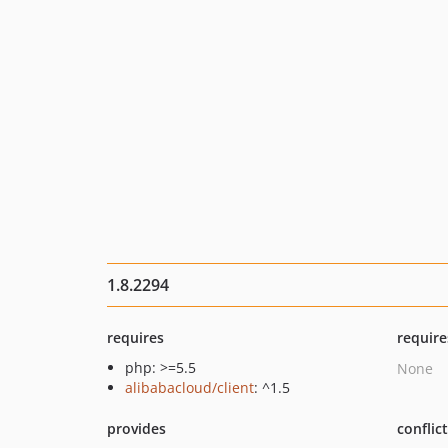
1.8.2294
requires
require
php: >=5.5
None
alibabacloud/client
: ^1.5
provides
conflic