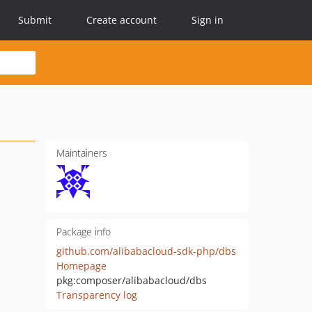
Submit
Create account
Sign in
Maintainers
Package info
github.com/alibabacloud-sdk-php/dbs
Homepage
pkg:composer/alibabacloud/dbs
Transparency log