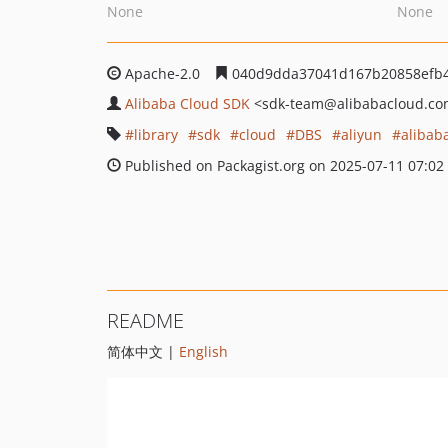
None
None
Apache-2.0
040d9dda37041d167b20858efb
Alibaba Cloud SDK
<sdk-team
@alibabacloud.c
library
sdk
cloud
DBS
aliyun
alibab
Published on Packagist.org on 2025-07-11 07:02
README
简体中文 |
English