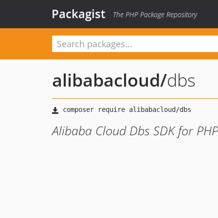
Packagist
The PHP Package Repository
alibabacloud
/
dbs
Alibaba Cloud Dbs SDK for PH