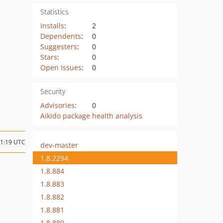
Statistics
Installs
:
2
Dependents
:
0
Suggesters
:
0
Stars
:
0
Open Issues
:
0
Security
Advisories
:
0
Aikido package health analysis
11:19 UTC
dev-master
1.8.2294
1.8.884
1.8.883
1.8.882
1.8.881
1.8.880