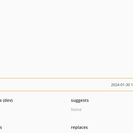
2024-01-30 
s (dev)
suggests
None
ts
replaces