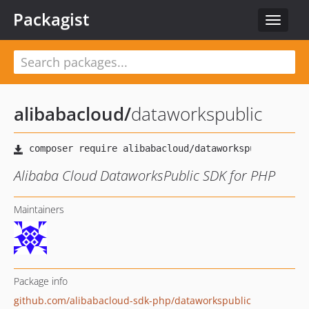
Packagist
Toggle
navigat
alibabacloud
/
dataworkspublic
Alibaba Cloud DataworksPublic SDK for PHP
Maintainers
Package info
github.com/alibabacloud-sdk-php/dataworkspublic