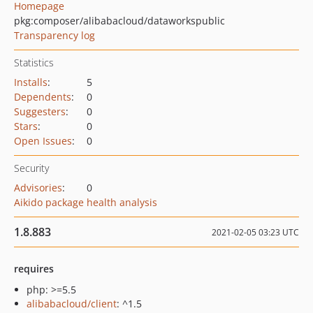
Homepage
pkg:composer/alibabacloud/dataworkspublic
Transparency log
Statistics
Installs
:
5
Dependents
:
0
Suggesters
:
0
Stars
:
0
Open Issues
:
0
Security
Advisories
:
0
Aikido package health analysis
1.8.883
2021-02-05 03:23 UTC
requires
php: >=5.5
alibabacloud/client
: ^1.5