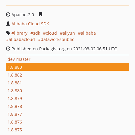
Apache-2.0
98977d6c8fff74b51c7c454f68dec7ea8fae8b5
Alibaba Cloud SDK
library
sdk
cloud
aliyun
alibaba
alibabacloud
dataworkspublic
Published on Packagist.org on 2021-03-02 06:51 UTC
dev-master
1.8.883
1.8.882
1.8.881
1.8.880
1.8.879
1.8.878
1.8.877
1.8.876
1.8.875