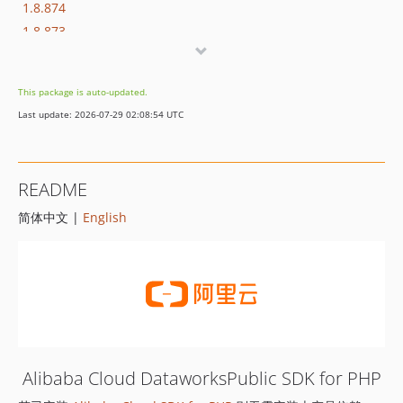
1.8.874
1.8.873
1.8.872
1.8.869
This package is auto-updated.
1.8.852
Last update: 2026-07-29 02:08:54 UTC
1.8.851
1.8.850
1.8.849
README
1.8.848
简体中文 |
English
1.8.847
1.8.846
1.8.845
1.8.844
1.8.843
1.8.842
1.8.841
Alibaba Cloud DataworksPublic SDK for PHP
1.8.839