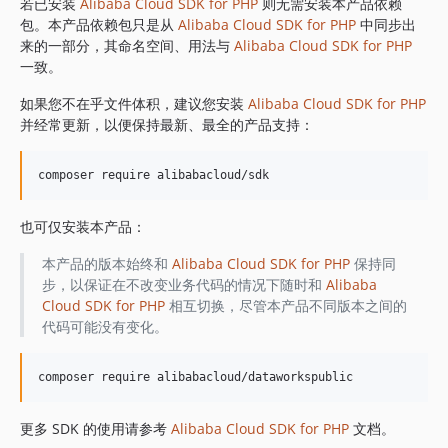
1.8.838
若已安装
Alibaba Cloud SDK for PHP
则无需安装本产品依赖
包。本产品依赖包只是从
Alibaba Cloud SDK for PHP
中同步出
1.8.837
来的一部分，其命名空间、用法与
Alibaba Cloud SDK for PHP
1.8.836
一致。
1.8.835
如果您不在乎文件体积，建议您安装
Alibaba Cloud SDK for PHP
1.8.834
并经常更新，以便保持最新、最全的产品支持：
1.8.833
1.8.832
1.8.830
1.8.828
也可仅安装本产品：
1.8.826
1.8.825
本产品的版本始终和
Alibaba Cloud SDK for PHP
保持同
步，以保证在不改变业务代码的情况下随时和
Alibaba
1.8.824
Cloud SDK for PHP
相互切换，尽管本产品不同版本之间的
1.8.823
代码可能没有变化。
1.8.822
1.8.821
1.8.820
1.8.819
更多 SDK 的使用请参考
Alibaba Cloud SDK for PHP
文档。
1.8.818