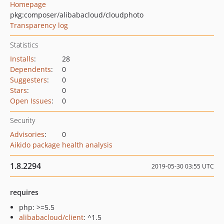
Homepage
pkg:composer/alibabacloud/cloudphoto
Transparency log
Statistics
Installs
:
28
Dependents
:
0
Suggesters
:
0
Stars
:
0
Open Issues
:
0
Security
Advisories
:
0
Aikido package health analysis
1.8.2294
2019-05-30 03:55 UTC
requires
php: >=5.5
alibabacloud/client
: ^1.5