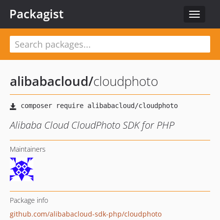
Packagist
Toggle
navigat
alibabacloud
/
cloudphoto
Alibaba Cloud CloudPhoto SDK for PHP
Maintainers
Package info
github.com/alibabacloud-sdk-php/cloudphoto