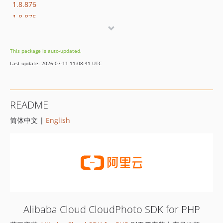
1.8.876
1.8.875
1.8.874
1.8.873
This package is auto-updated.
1.8.872
Last update: 2026-07-11 11:08:41 UTC
1.8.869
1.8.852
1.8.851
README
1.8.850
简体中文 |
English
1.8.849
1.8.848
1.8.847
1.8.846
1.8.845
1.8.844
1.8.843
Alibaba Cloud CloudPhoto SDK for PHP
1.8.842