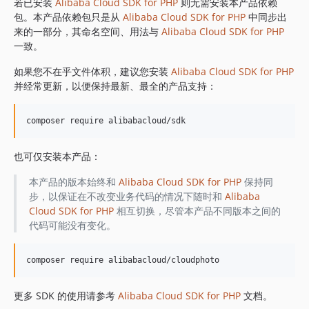
1.8.841
若已安装
Alibaba Cloud SDK for PHP
则无需安装本产品依赖
包。本产品依赖包只是从
Alibaba Cloud SDK for PHP
中同步出
1.8.839
来的一部分，其命名空间、用法与
Alibaba Cloud SDK for PHP
1.8.838
一致。
1.8.837
如果您不在乎文件体积，建议您安装
Alibaba Cloud SDK for PHP
1.8.836
并经常更新，以便保持最新、最全的产品支持：
1.8.835
1.8.834
1.8.833
1.8.832
也可仅安装本产品：
1.8.830
1.8.828
本产品的版本始终和
Alibaba Cloud SDK for PHP
保持同
步，以保证在不改变业务代码的情况下随时和
Alibaba
1.8.826
Cloud SDK for PHP
相互切换，尽管本产品不同版本之间的
1.8.825
代码可能没有变化。
1.8.824
1.8.823
1.8.822
1.8.821
更多 SDK 的使用请参考
Alibaba Cloud SDK for PHP
文档。
1.8.820