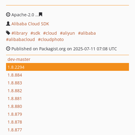
Apache-2.0
c78be2e88edc011926d2a7989b80b0c5fb1d7
Alibaba Cloud SDK
library
sdk
cloud
aliyun
alibaba
alibabacloud
cloudphoto
Published on Packagist.org on 2025-07-11 07:08 UTC
dev-master
1.8.2294
1.8.884
1.8.883
1.8.882
1.8.881
1.8.880
1.8.879
1.8.878
1.8.877