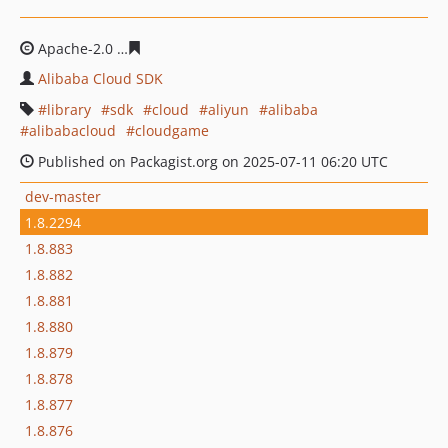
Apache-2.0
8d0fba8ecc5763f8cec43f6abd50d0fee1c6536
Alibaba Cloud SDK
library
sdk
cloud
aliyun
alibaba
alibabacloud
cloudgame
Published on Packagist.org on 2025-07-11 06:20 UTC
dev-master
1.8.2294
1.8.883
1.8.882
1.8.881
1.8.880
1.8.879
1.8.878
1.8.877
1.8.876