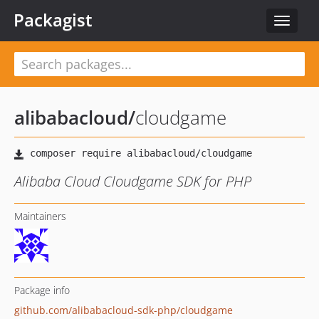
Packagist
Toggle
navigat
alibabacloud
/
cloudgame
Alibaba Cloud Cloudgame SDK for PHP
Maintainers
Package info
github.com/alibabacloud-sdk-php/cloudgame