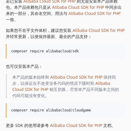
1.8.839
若已安装
Alibaba Cloud SDK for PHP
则无需安装本产品依赖
包。本产品依赖包只是从
Alibaba Cloud SDK for PHP
中同步出
1.8.838
来的一部分，其命名空间、用法与
Alibaba Cloud SDK for PHP
1.8.837
一致。
1.8.836
如果您不在乎文件体积，建议您安装
Alibaba Cloud SDK for PHP
1.8.835
并经常更新，以便保持最新、最全的产品支持：
1.8.834
1.8.833
1.8.832
1.8.830
也可仅安装本产品：
1.8.828
1.8.826
本产品的版本始终和
Alibaba Cloud SDK for PHP
保持同
步，以保证在不改变业务代码的情况下随时和
Alibaba
1.8.825
Cloud SDK for PHP
相互切换，尽管本产品不同版本之间的
1.8.824
代码可能没有变化。
1.8.823
1.8.822
1.8.821
1.8.820
更多 SDK 的使用请参考
Alibaba Cloud SDK for PHP
文档。
1.8.819