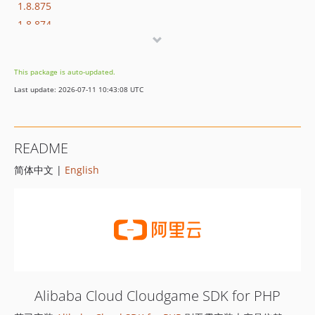
1.8.875
1.8.874
1.8.873
1.8.872
This package is auto-updated.
1.8.869
Last update: 2026-07-11 10:43:08 UTC
1.8.852
1.8.851
1.8.850
README
1.8.849
简体中文 |
English
1.8.848
1.8.847
1.8.846
1.8.845
1.8.844
1.8.843
1.8.842
Alibaba Cloud Cloudgame SDK for PHP
1.8.841