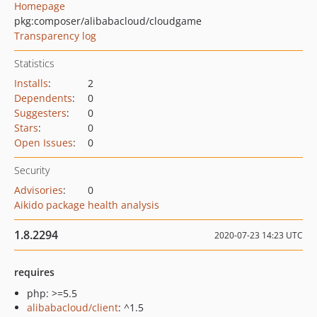
Homepage
pkg:composer/alibabacloud/cloudgame
Transparency log
Statistics
Installs
:
2
Dependents
:
0
Suggesters
:
0
Stars
:
0
Open Issues
:
0
Security
Advisories
:
0
Aikido package health analysis
1.8.2294
2020-07-23 14:23 UTC
requires
php: >=5.5
alibabacloud/client
: ^1.5