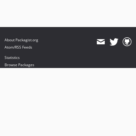
About Packagist.org
Atom/RSS Feeds
Statistics
Browse Packages
API
Mirrors
Status
Dashboard
provides maintenance and hosting
provides bandwidth and CDN