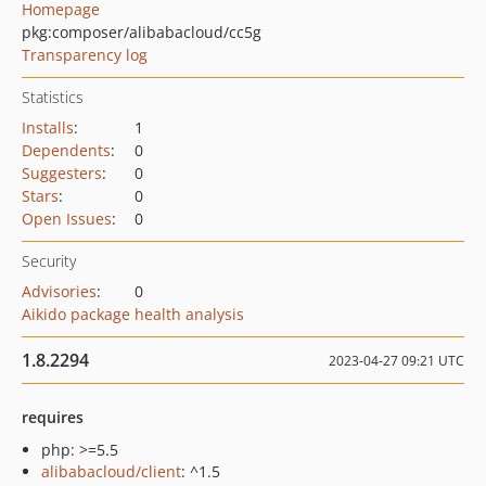
Homepage
pkg:composer/alibabacloud/cc5g
Transparency log
Statistics
Installs
:
1
Dependents
:
0
Suggesters
:
0
Stars
:
0
Open Issues
:
0
Security
Advisories
:
0
Aikido package health analysis
1.8.2294
2023-04-27 09:21 UTC
requires
php: >=5.5
alibabacloud/client
: ^1.5