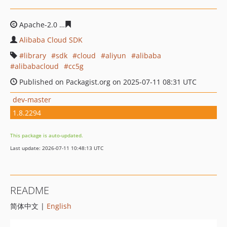
Apache-2.0
b21185d407f8b70c6e7ab96ba9f3bde73858bc
Alibaba Cloud SDK
library
sdk
cloud
aliyun
alibaba
alibabacloud
cc5g
Published on Packagist.org on 2025-07-11 08:31 UTC
dev-master
1.8.2294
This package is auto-updated.
Last update: 2026-07-11 10:48:13 UTC
README
简体中文 |
English