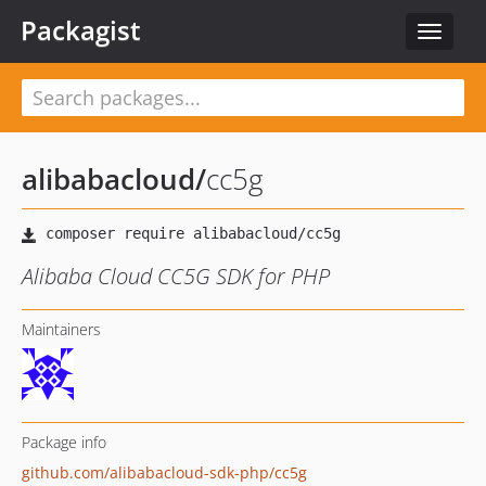
Packagist
Toggle
navigat
alibabacloud
/
cc5g
Alibaba Cloud CC5G SDK for PHP
Maintainers
Package info
github.com/alibabacloud-sdk-php/cc5g