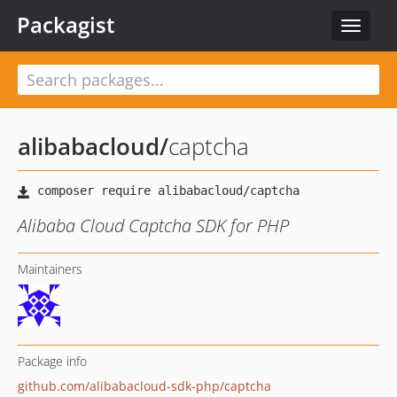
Packagist
Toggle
navigat
alibabacloud
/
captcha
Alibaba Cloud Captcha SDK for PHP
Maintainers
Package info
github.com/alibabacloud-sdk-php/captcha