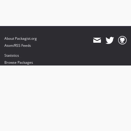
About Packagist.org
Atom/RSS Feeds
Statistics
Browse Packages
API
Mirrors
Status
Dashboard
provides maintenance and hosting
provides bandwidth and CDN