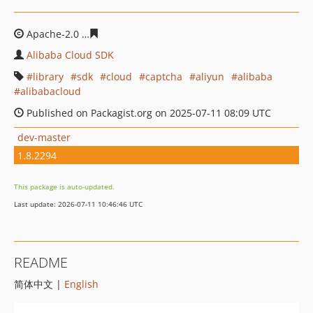
Apache-2.0
98ca9125d69a29ea0280d6510c6d49c182b83
Alibaba Cloud SDK
library
sdk
cloud
captcha
aliyun
alibaba
alibabacloud
Published on Packagist.org on 2025-07-11 08:09 UTC
dev-master
1.8.2294
This package is auto-updated.
Last update: 2026-07-11 10:46:46 UTC
README
简体中文 |
English