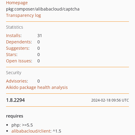
Homepage
pkg:composer/alibabacloud/captcha
Transparency log
Statistics
Installs
:
31
Dependents
:
0
Suggesters
:
0
Stars
:
0
Open Issues
:
0
Security
Advisories
:
0
Aikido package health analysis
1.8.2294
2024-02-18 09:56 UTC
requires
php: >=5.5
alibabacloud/client
: ^1.5