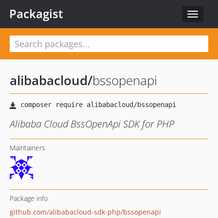
Packagist
Toggle
navigat
alibabacloud
/
bssopenapi
Alibaba Cloud BssOpenApi SDK for PHP
Maintainers
Package info
github.com/alibabacloud-sdk-php/bssopenapi