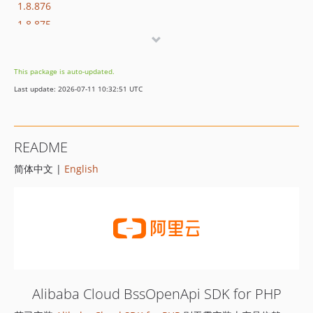
1.8.876
1.8.875
1.8.874
1.8.873
This package is auto-updated.
1.8.872
Last update: 2026-07-11 10:32:51 UTC
1.8.869
1.8.852
1.8.851
README
1.8.850
简体中文 |
English
1.8.849
1.8.848
1.8.847
1.8.846
1.8.845
1.8.844
1.8.843
Alibaba Cloud BssOpenApi SDK for PHP
1.8.842