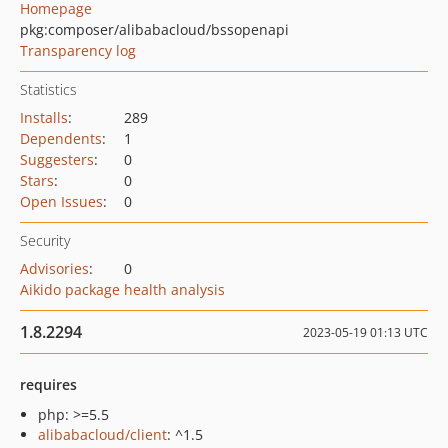
Homepage
pkg:composer/alibabacloud/bssopenapi
Transparency log
Statistics
Installs
:
289
Dependents
:
1
Suggesters
:
0
Stars
:
0
Open Issues
:
0
Security
Advisories
:
0
Aikido package health analysis
1.8.2294
2023-05-19 01:13 UTC
requires
php: >=5.5
alibabacloud/client
: ^1.5