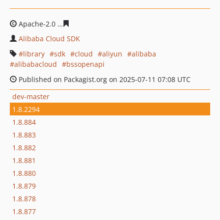
Apache-2.0
b091ebd5f5cc2cdcbcb5ac2794b16462d53c23
Alibaba Cloud SDK
library
sdk
cloud
aliyun
alibaba
alibabacloud
bssopenapi
Published on Packagist.org on 2025-07-11 07:08 UTC
dev-master
1.8.2294
1.8.884
1.8.883
1.8.882
1.8.881
1.8.880
1.8.879
1.8.878
1.8.877