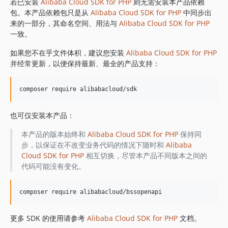
1.8.841
若已安装
Alibaba Cloud SDK for PHP
则无需安装本产品依赖
包。本产品依赖包只是从
Alibaba Cloud SDK for PHP
中同步出
1.8.839
来的一部分，其命名空间、用法与
Alibaba Cloud SDK for PHP
1.8.838
一致。
1.8.837
如果您不在乎文件体积，建议您安装
Alibaba Cloud SDK for PHP
1.8.836
并经常更新，以便保持最新、最全的产品支持：
1.8.835
1.8.834
1.8.833
1.8.832
也可仅安装本产品：
1.8.830
1.8.828
本产品的版本始终和
Alibaba Cloud SDK for PHP
保持同
步，以保证在不改变业务代码的情况下随时和
Alibaba
1.8.826
Cloud SDK for PHP
相互切换，尽管本产品不同版本之间的
1.8.825
代码可能没有变化。
1.8.824
1.8.823
1.8.822
1.8.821
更多 SDK 的使用请参考
Alibaba Cloud SDK for PHP
文档。
1.8.820