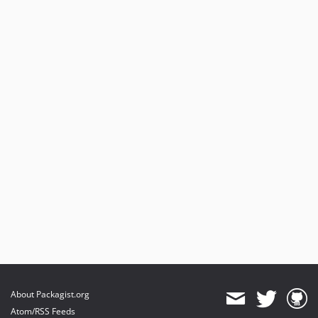
1.8.820
1.8.819
1.8.818
1.8.817
1.8.816
1.8.815
1.8.814
1.8.813
1.8.812
1.8.811
1.8.810
1.8.808
1.8.807
1.8.806
1.8.805
1.8.804
About Packagist.org
1.8.803
Atom/RSS Feeds