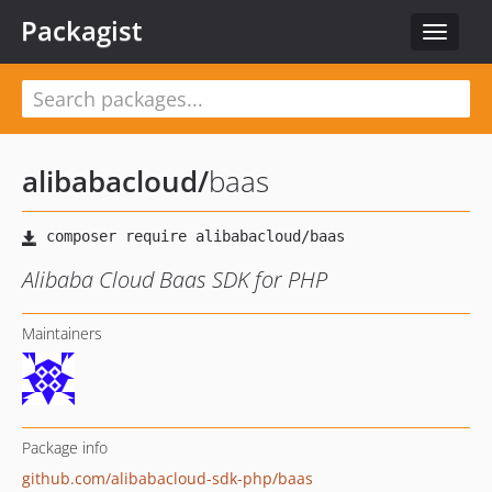
Packagist
Toggle
navigat
alibabacloud
/
baas
Alibaba Cloud Baas SDK for PHP
Maintainers
Package info
github.com/alibabacloud-sdk-php/baas