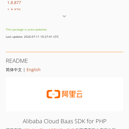
1.8.877
1.8.876
1.8.875
1.8.874
This package is auto-updated.
1.8.873
Last update: 2026-07-11 10:27:41 UTC
1.8.872
1.8.869
1.8.852
README
1.8.851
简体中文 |
English
1.8.850
1.8.849
1.8.848
1.8.847
1.8.846
1.8.845
1.8.844
Alibaba Cloud Baas SDK for PHP
1.8.843