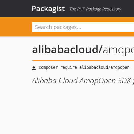
Packagist
The PHP Package Repository
alibabacloud
/
amqp
Alibaba Cloud AmqpOpen SDK 