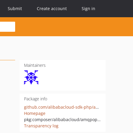
Submit
Create account
Sign in
Maintainers
Package info
github.com/alibabacloud-sdk-php/amqpopen
Homepage
pkg:composer/alibabacloud/amqpopen
Transparency log