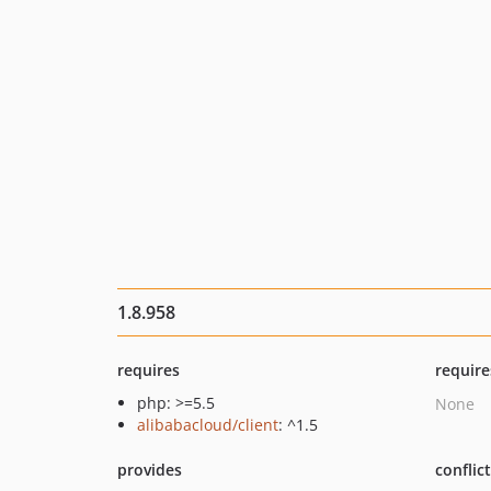
1.8.958
requires
require
php: >=5.5
None
alibabacloud/client
: ^1.5
provides
conflic