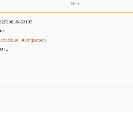
None
d25808a8433105
om>
babacloud
amqpopen
 UTC