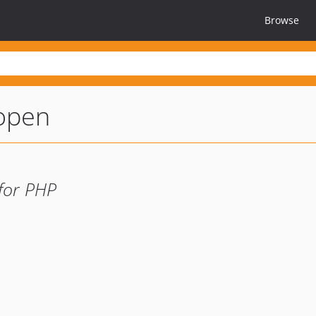
Browse
open
for PHP