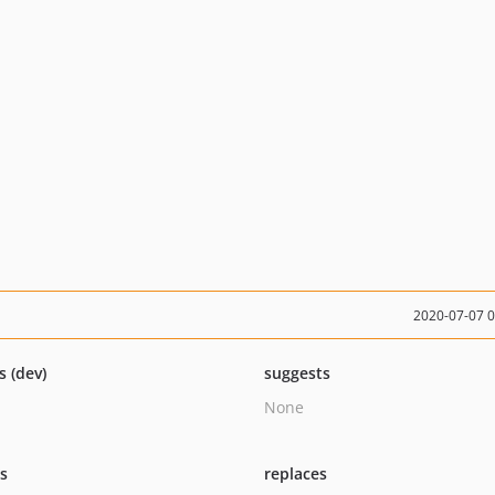
2020-07-07 
s (dev)
suggests
None
ts
replaces