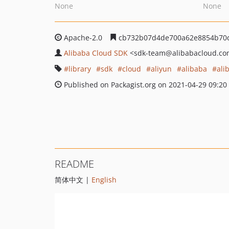
None
None
Apache-2.0
cb732b07d4de700a62e8854b70
Alibaba Cloud SDK
<sdk-team
@alibabacloud.c
library
sdk
cloud
aliyun
alibaba
ali
Published on Packagist.org on 2021-04-29 09:20
README
简体中文 |
English