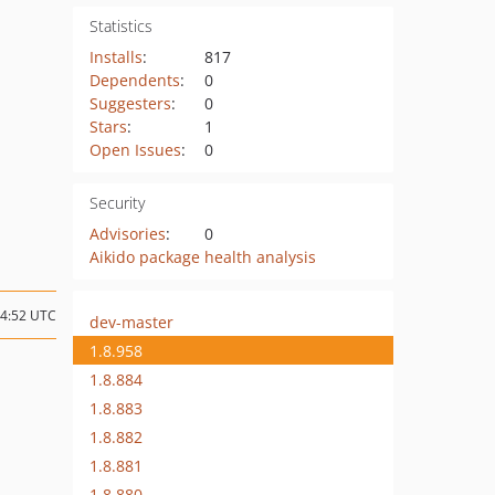
Statistics
Installs
:
817
Dependents
:
0
Suggesters
:
0
Stars
:
1
Open Issues
:
0
Security
Advisories
:
0
Aikido package health analysis
04:52 UTC
dev-master
1.8.958
1.8.884
1.8.883
1.8.882
1.8.881
1.8.880