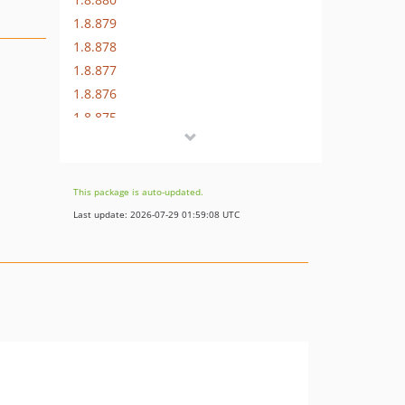
1.8.879
1.8.878
1.8.877
1.8.876
1.8.875
1.8.874
1.8.873
1.8.872
This package is auto-updated.
1.8.869
Last update: 2026-07-29 01:59:08 UTC
1.8.852
1.8.851
1.8.850
1.8.849
1.8.848
1.8.847
1.8.846
1.8.845