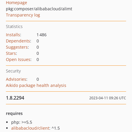
Homepage
pkg:composer/alibabacloud/alimt
Transparency log
Statistics
Installs
:
1 486
Dependents
:
0
Suggesters
:
0
Stars
:
0
Open Issues
:
0
Security
Advisories
:
0
Aikido package health analysis
1.8.2294
2023-04-11 09:26 UTC
requires
php: >=5.5
alibabacloud/client
: ^1.5