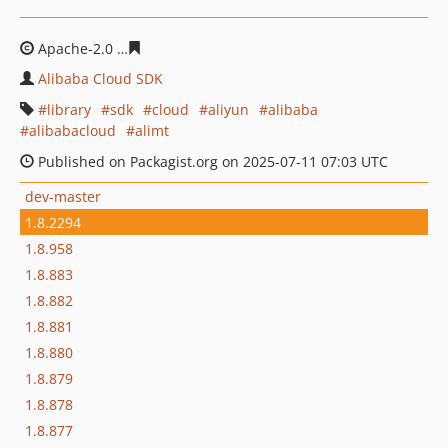
Apache-2.0
6720d382efbc55780b407c11a8d0b3c00e9f5d
Alibaba Cloud SDK
library
sdk
cloud
aliyun
alibaba
alibabacloud
alimt
Published on Packagist.org on 2025-07-11 07:03 UTC
dev-master
1.8.2294
1.8.958
1.8.883
1.8.882
1.8.881
1.8.880
1.8.879
1.8.878
1.8.877