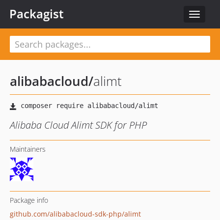
Packagist
Toggle
navigat
alibabacloud
/
alimt
Alibaba Cloud Alimt SDK for PHP
Maintainers
Package info
github.com/alibabacloud-sdk-php/alimt