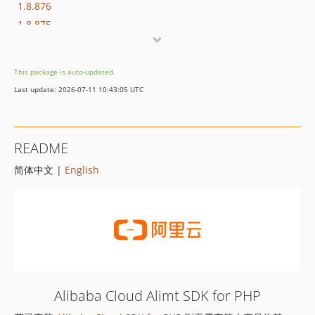
1.8.876
1.8.875
1.8.874
1.8.873
This package is auto-updated.
1.8.872
Last update: 2026-07-11 10:43:05 UTC
1.8.869
1.8.852
1.8.851
README
1.8.850
简体中文 |
English
1.8.849
1.8.848
1.8.847
1.8.846
1.8.845
1.8.844
1.8.843
Alibaba Cloud Alimt SDK for PHP
1.8.842