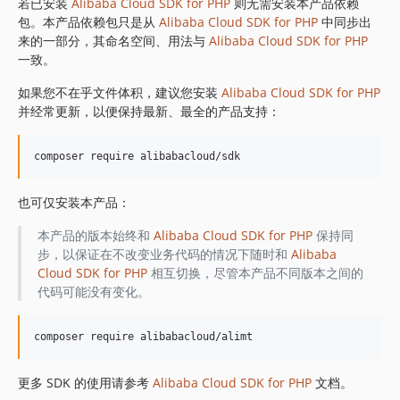
1.8.841
若已安装
Alibaba Cloud SDK for PHP
则无需安装本产品依赖
包。本产品依赖包只是从
Alibaba Cloud SDK for PHP
中同步出
1.8.837
来的一部分，其命名空间、用法与
Alibaba Cloud SDK for PHP
1.8.836
一致。
1.8.835
如果您不在乎文件体积，建议您安装
Alibaba Cloud SDK for PHP
1.8.834
并经常更新，以便保持最新、最全的产品支持：
1.8.833
1.8.832
1.8.830
1.8.828
也可仅安装本产品：
1.8.826
1.8.825
本产品的版本始终和
Alibaba Cloud SDK for PHP
保持同
步，以保证在不改变业务代码的情况下随时和
Alibaba
1.8.824
Cloud SDK for PHP
相互切换，尽管本产品不同版本之间的
1.8.823
代码可能没有变化。
1.8.822
1.8.821
1.8.820
1.8.819
更多 SDK 的使用请参考
Alibaba Cloud SDK for PHP
文档。
1.8.818