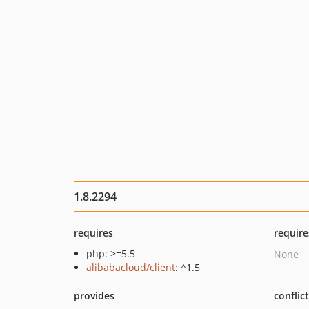
1.8.2294
requires
require
php: >=5.5
None
alibabacloud/client
: ^1.5
provides
conflic