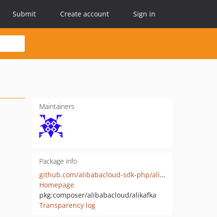
Submit
Create account
Sign in
Maintainers
Package info
github.com/alibabacloud-sdk-php/alikafka
Homepage
pkg:composer/alibabacloud/alikafka
Transparency log