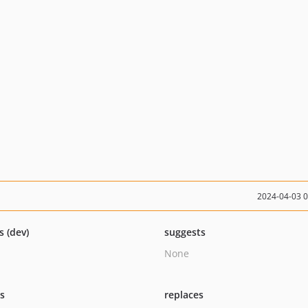
2024-04-03 
s (dev)
suggests
None
ts
replaces