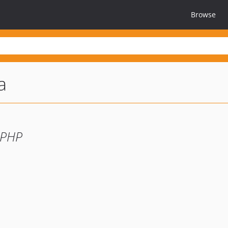
Browse
a
 PHP