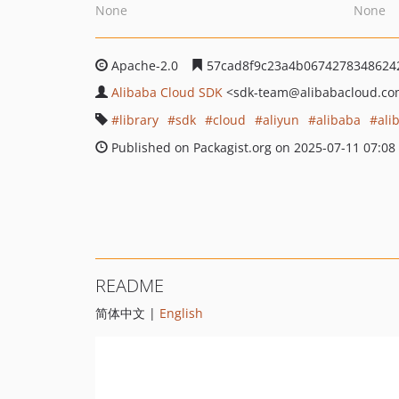
None
None
Apache-2.0
57cad8f9c23a4b0674278348624
Alibaba Cloud SDK
<sdk-team
@alibabacloud.c
library
sdk
cloud
aliyun
alibaba
ali
Published on Packagist.org on 2025-07-11 07:08
README
简体中文 |
English