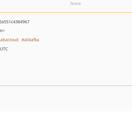
None
2a551c4384967
om>
babacloud
alikafka
 UTC