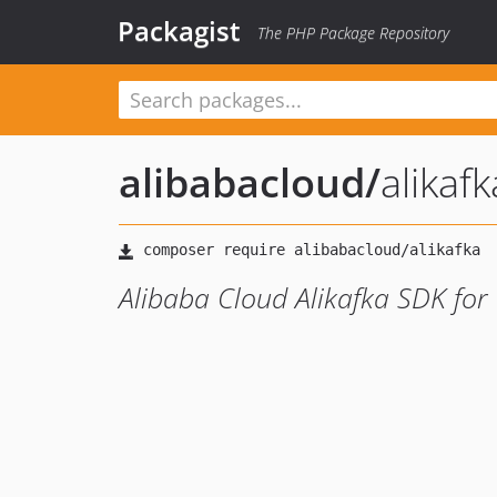
Packagist
The PHP Package Repository
alibabacloud
/
alikafk
Alibaba Cloud Alikafka SDK for