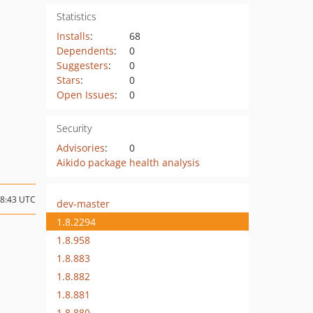
Statistics
Installs
:
68
Dependents
:
0
Suggesters
:
0
Stars
:
0
Open Issues
:
0
Security
Advisories
:
0
Aikido package health analysis
08:43 UTC
dev-master
1.8.2294
1.8.958
1.8.883
1.8.882
1.8.881
1.8.880