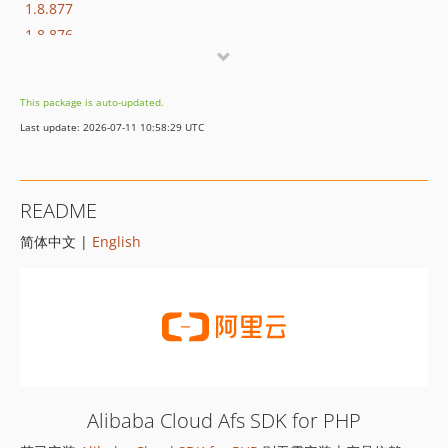
1.8.877
1.8.876
1.8.875
1.8.874
This package is auto-updated.
1.8.873
Last update: 2026-07-11 10:58:29 UTC
1.8.872
1.8.869
1.8.852
README
1.8.851
简体中文 |
English
1.8.850
1.8.849
1.8.848
1.8.847
1.8.846
1.8.845
1.8.844
Alibaba Cloud Afs SDK for PHP
1.8.843