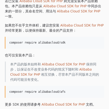
1.8.842
若已安装
Alibaba Cloud SDK for PHP
则无需安装本产品依赖
包。本产品依赖包只是从
Alibaba Cloud SDK for PHP
中同步出
1.8.841
来的一部分，其命名空间、用法与
Alibaba Cloud SDK for PHP
1.8.839
一致。
1.8.838
如果您不在乎文件体积，建议您安装
Alibaba Cloud SDK for PHP
1.8.837
并经常更新，以便保持最新、最全的产品支持：
1.8.836
1.8.835
1.8.834
1.8.833
也可仅安装本产品：
1.8.832
1.8.830
本产品的版本始终和
Alibaba Cloud SDK for PHP
保持同
步，以保证在不改变业务代码的情况下随时和
Alibaba
1.8.828
Cloud SDK for PHP
相互切换，尽管本产品不同版本之间的
1.8.826
代码可能没有变化。
1.8.825
1.8.824
1.8.823
1.8.822
更多 SDK 的使用请参考
Alibaba Cloud SDK for PHP
文档。
1.8.821