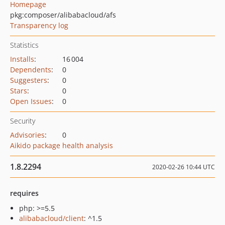
Homepage
pkg:composer/alibabacloud/afs
Transparency log
Statistics
Installs
:
16 004
Dependents
:
0
Suggesters
:
0
Stars
:
0
Open Issues
:
0
Security
Advisories
:
0
Aikido package health analysis
1.8.2294
2020-02-26 10:44 UTC
requires
php: >=5.5
alibabacloud/client
: ^1.5