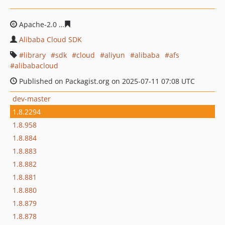
Apache-2.0
c7929e405a31c4edf4f5179bf58afff2709d25a5
Alibaba Cloud SDK
library
sdk
cloud
aliyun
alibaba
afs
alibabacloud
Published on Packagist.org on 2025-07-11 07:08 UTC
dev-master
1.8.2294
1.8.958
1.8.884
1.8.883
1.8.882
1.8.881
1.8.880
1.8.879
1.8.878