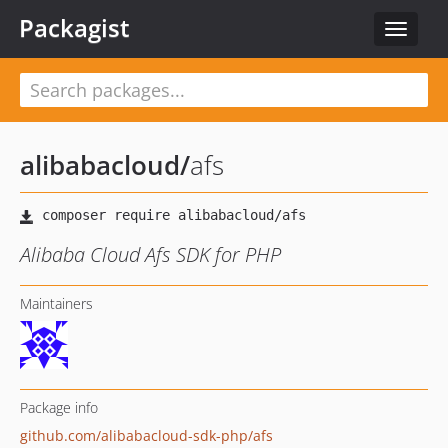
Packagist
Toggle
navigat
alibabacloud
/
afs
Alibaba Cloud Afs SDK for PHP
Maintainers
Package info
github.com/alibabacloud-sdk-php/afs