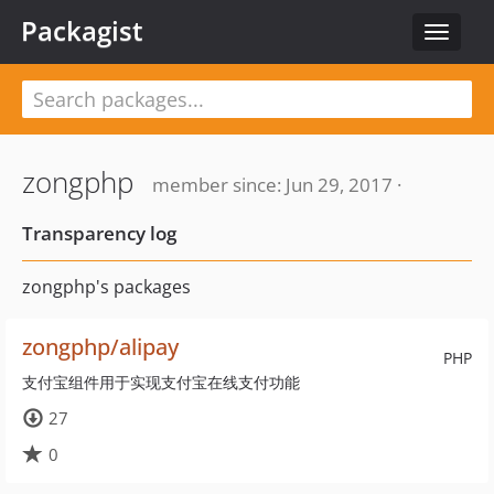
Packagist
Toggle
navigat
zongphp
member since: Jun 29, 2017 ·
Transparency log
zongphp's packages
zongphp/alipay
PHP
支付宝组件用于实现支付宝在线支付功能
27
0