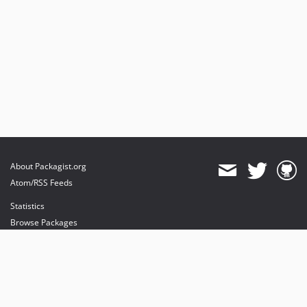
About Packagist.org
Atom/RSS Feeds
Statistics
Browse Packages
API
Mirrors
Status
Dashboard