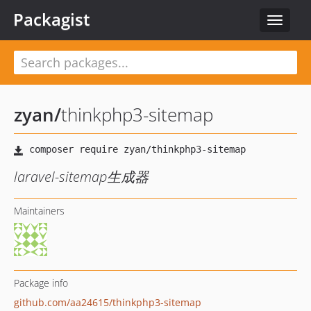
Packagist
Toggle
navigat
zyan
/
thinkphp3-sitemap
laravel-sitemap生成器
Maintainers
Package info
github.com/aa24615/thinkphp3-sitemap