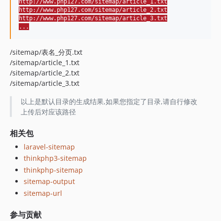
http://www.php127.com/sitemap/article_1.txt
http://www.php127.com/sitemap/article_2.txt
http://www.php127.com/sitemap/article_3.txt
...
/sitemap/表名_分页.txt
/sitemap/article_1.txt
/sitemap/article_2.txt
/sitemap/article_3.txt
以上是默认目录的生成结果,如果您指定了目录,请自行修改
上传后对应该路径
相关包
laravel-sitemap
thinkphp3-sitemap
thinkphp-sitemap
sitemap-output
sitemap-url
参与贡献