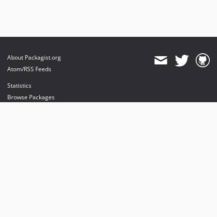
About Packagist.org
Atom/RSS Feeds
Statistics
Browse Packages
API
Mirrors
Status
Dashboard
provides maintenance and hosting
provides bandwidth and CDN