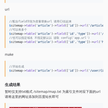
url
//配合field字段为变量替换url 请用{}括起来
$
sitemap
->
table
(
'
article
'
)->
field
([
'
id
'
])->
url
(
'
/article/{
//可以有多个
$
sitemap
->
table
(
'
article
'
)->
field
([
'
id
'
,
'
type
'
])->
url
(
'
/ar
//也可以指定域名 不指定默认以 读取 config('app.url') 
$
sitemap
->
table
(
'
article
'
)->
field
([
'
id
'
,
'
type
'
])->
url
(
'
htt
make
//开始生成
$
sitemap
->
table
(
'
article
'
)->
field
([
'
id
'
])->
url
(
'
/user/{id}
生成结果
暂时仅支持txt格式 /sitemap/map.txt 为索引文件对应下面的url
请将这里的网址添加到百度站长即可