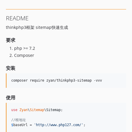
README
thinkphp3框架 sitemap快速生成
要求
php >= 7.2
Composer
安装
composer require zyan/thinkphp3-sitemap -vvv
使用
use
Zyan
\
Sitemap
\
Sitemap
;

//根地址
$
baseUrl
 = 
'
http://www.php127.com/
'
;
