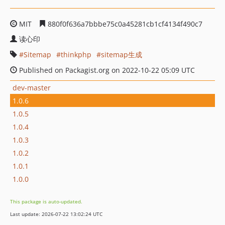
MIT
880f0f636a7bbbe75c0a45281cb1cf4134f490c7
读心印
Sitemap
thinkphp
sitemap生成
Published on Packagist.org on 2022-10-22 05:09 UTC
dev-master
1.0.6
1.0.5
1.0.4
1.0.3
1.0.2
1.0.1
1.0.0
This package is auto-updated.
Last update: 2026-07-22 13:02:24 UTC