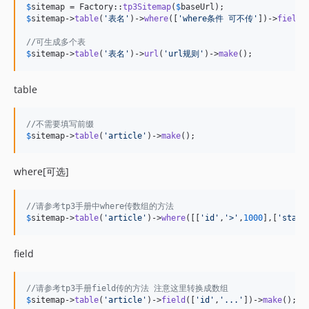
$
sitemap
 = Factory::
tp3Sitemap
(
$
baseUrl
$
sitemap
->
table
(
'
表名
'
)->
where
([
'
where条件 可不传
'
])->
field
(
//可生成多个表
$
sitemap
->
table
(
'
表名
'
)->
url
(
'
url规则
'
)->
make
();
table
//不需要填写前缀
$
sitemap
->
table
(
'
article
'
)->
make
(); 
where[可选]
//请参考tp3手册中where传数组的方法 
$
sitemap
->
table
(
'
article
'
)->
where
([[
'
id
'
,
'
>
'
,
1000
],[
'
state
field
//请参考tp3手册field传的方法 注意这里转换成数组 
$
sitemap
->
table
(
'
article
'
)->
field
([
'
id
'
,
'
...
'
])->
make
();