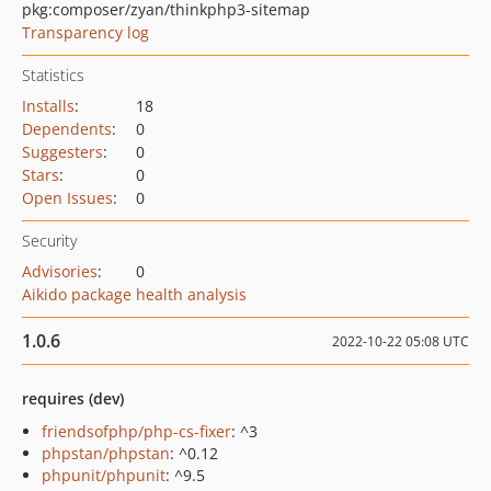
pkg:composer/zyan/thinkphp3-sitemap
Transparency log
Statistics
Installs
:
18
Dependents
:
0
Suggesters
:
0
Stars
:
0
Open Issues
:
0
Security
Advisories
:
0
Aikido package health analysis
1.0.6
2022-10-22 05:08 UTC
requires (dev)
friendsofphp/php-cs-fixer
: ^3
phpstan/phpstan
: ^0.12
phpunit/phpunit
: ^9.5