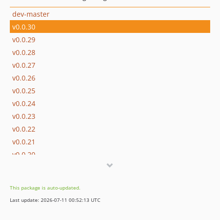
dev-master
v0.0.30
v0.0.29
v0.0.28
v0.0.27
v0.0.26
v0.0.25
v0.0.24
v0.0.23
v0.0.22
v0.0.21
v0.0.20
v0.0.19
v0.0.18
This package is auto-updated.
v0.0.16
Last update: 2026-07-11 00:52:13 UTC
v0.0.15
v0.0.14