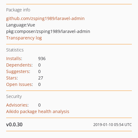
Package info
github.com/zsping1989/laravel-admin
Language:
Vue
pkg:composer/zsping1989/laravel-admin
Transparency log
Statistics
Installs
:
936
Dependents
:
0
Suggesters
:
0
Stars
:
27
Open Issues
:
0
Security
Advisories
:
0
Aikido package health analysis
v0.0.30
2019-01-10 05:54 UTC