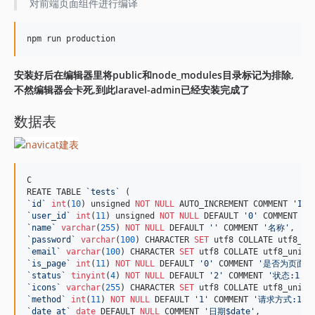
对前端页面组件进行编译
安装好后在编辑器里将public和node_modules目录标记为排除,
不然编辑器会卡死,到此laravel-admin已经安装完成了
数据表
C

REATE TABLE 
`
tests
`
`
id
`
int
(
10
) unsigned 
NOT NULL
 AUTO_INCREMENT COMMENT 
'
ID
'
`
user_id
`
int
(
11
) unsigned 
NOT NULL
 DEFAULT 
'
0
'
 COMMENT 
'
用
`
name
`
varchar
(
255
) 
NOT NULL
 DEFAULT 
'
'
 COMMENT 
'
名称
'
`
password
`
varchar
(
100
) CHARACTER 
SET
 utf8 COLLATE utf8_un
`
email
`
varchar
(
100
) CHARACTER 
SET
 utf8 COLLATE utf8_unico
`
is_page
`
int
(
11
) 
NOT NULL
 DEFAULT 
'
0
'
 COMMENT 
'
是否为页面:0-
`
status
`
tinyint
(
4
) 
NOT NULL
 DEFAULT 
'
2
'
 COMMENT 
'
状态:1-显示
`
icons
`
varchar
(
255
) CHARACTER 
SET
 utf8 COLLATE utf8_unico
`
method
`
int
(
11
) 
NOT NULL
 DEFAULT 
'
1
'
 COMMENT 
'
请求方式:1-get,
`
date_at
`
date
 DEFAULT 
NULL
 COMMENT 
'
日期$date
'