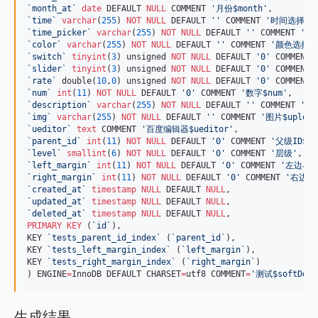
`
month_at
`
date
 DEFAULT 
NULL
 COMMENT 
'
月份$month
'
`
time
`
varchar
(
255
) 
NOT NULL
 DEFAULT 
'
'
 COMMENT 
'
时间选择器$t
`
time_picker
`
varchar
(
255
) 
NOT NULL
 DEFAULT 
'
'
 COMMENT 
'
时间
`
color
`
varchar
(
255
) 
NOT NULL
 DEFAULT 
'
'
 COMMENT 
'
颜色选择器$
`
switch
`
tinyint
(
3
) unsigned 
NOT NULL
 DEFAULT 
'
0
'
 COMMENT 
`
slider
`
tinyint
(
3
) unsigned 
NOT NULL
 DEFAULT 
'
0
'
 COMMENT 
`
rate
`
 double(
10
,
0
) unsigned 
NOT NULL
 DEFAULT 
'
0
'
 COMMENT 
`
num
`
int
(
11
) 
NOT NULL
 DEFAULT 
'
0
'
 COMMENT 
'
数字$num
'
`
description
`
varchar
(
255
) 
NOT NULL
 DEFAULT 
'
'
 COMMENT 
'
描述
`
img
`
varchar
(
255
) 
NOT NULL
 DEFAULT 
'
'
 COMMENT 
'
图片$upload
`
ueditor
`
text
 COMMENT 
'
百度编辑器$ueditor
'
`
parent_id
`
int
(
11
) 
NOT NULL
 DEFAULT 
'
0
'
 COMMENT 
'
父级ID$ztr
`
level
`
smallint
(
6
) 
NOT NULL
 DEFAULT 
'
0
'
 COMMENT 
'
层级
'
`
left_margin
`
int
(
11
) 
NOT NULL
 DEFAULT 
'
0
'
 COMMENT 
'
左边界
'
`
right_margin
`
int
(
11
) 
NOT NULL
 DEFAULT 
'
0
'
 COMMENT 
'
右边界
`
created_at
`
timestamp
NULL
 DEFAULT 
NULL
`
updated_at
`
timestamp
NULL
 DEFAULT 
NULL
`
deleted_at
`
timestamp
NULL
 DEFAULT 
NULL
PRIMARY KEY
 (
`
id
`
),

KEY 
`
tests_parent_id_index
`
 (
`
parent_id
`
),

KEY 
`
tests_left_margin_index
`
 (
`
left_margin
`
),

KEY 
`
tests_right_margin_index
`
 (
`
right_margin
`
)

) ENGINE
=
InnoDB DEFAULT CHARSET
=
utf8 COMMENT
=
'
测试$softDelet
生成结果