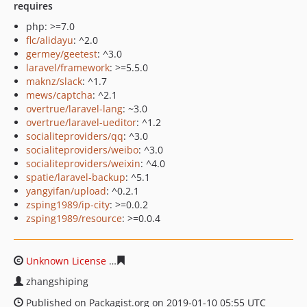
requires
php: >=7.0
flc/alidayu
: ^2.0
germey/geetest
: ^3.0
laravel/framework
: >=5.5.0
maknz/slack
: ^1.7
mews/captcha
: ^2.1
overtrue/laravel-lang
: ~3.0
overtrue/laravel-ueditor
: ^1.2
socialiteproviders/qq
: ^3.0
socialiteproviders/weibo
: ^3.0
socialiteproviders/weixin
: ^4.0
spatie/laravel-backup
: ^5.1
yangyifan/upload
: ^0.2.1
zsping1989/ip-city
: >=0.0.2
zsping1989/resource
: >=0.0.4
Unknown License
3372480d7d39e8fc56bf8c653f5969a24
zhangshiping
Published on Packagist.org on 2019-01-10 05:55 UTC