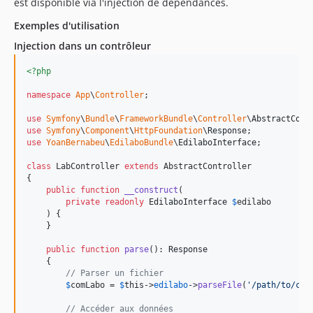
est disponible via l'injection de dépendances.
Exemples d'utilisation
Injection dans un contrôleur
<?php
namespace
App
\
Controller
;

use
Symfony
\
Bundle
\
FrameworkBundle
\
Controller
\
AbstractCont
use
Symfony
\
Component
\
HttpFoundation
\
Response
use
YoanBernabeu
\
EdilaboBundle
\
EdilaboInterface
;

class
 LabController 
extends
 AbstractController

{

public
function
__construct
(

private
readonly
EdilaboInterface
$
edilabo
    ) {

    }

public
function
parse
(): 
Response
    {

// Parser un fichier
$
comLabo
 = 
$
this
->
edilabo
->
parseFile
(
'
/path/to/com
// Accéder aux données