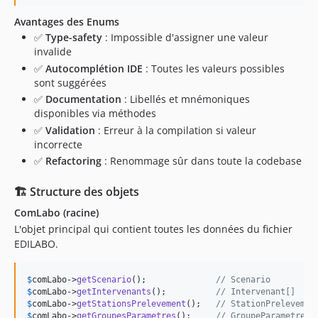
Avantages des Enums
✅
Type-safety
: Impossible d'assigner une valeur
invalide
✅
Autocomplétion IDE
: Toutes les valeurs possibles
sont suggérées
✅
Documentation
: Libellés et mnémoniques
disponibles via méthodes
✅
Validation
: Erreur à la compilation si valeur
incorrecte
✅
Refactoring
: Renommage sûr dans toute la codebase
🏗️ Structure des objets
ComLabo (racine)
L'objet principal qui contient toutes les données du fichier
EDILABO.
$
comLabo
->
getScenario
();              
// Scenario
$
comLabo
->
getIntervenants
();          
// Intervenant[]
$
comLabo
->
getStationsPrelevement
();   
// StationPrelevemen
$
comLabo
->
getGroupesParametres
();     
// GroupeParametres[