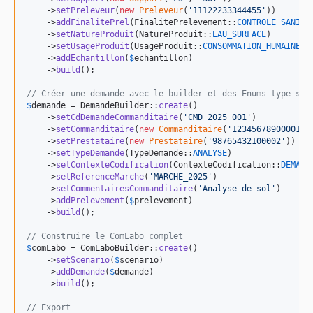
    ->
setPreleveur
(
new
Preleveur
(
'
11122233344455
'
))

    ->
addFinalitePrel
(FinalitePrelevement::
CONTROLE_SANITA
    ->
setNatureProduit
(NatureProduit::
EAU_SURFACE
)

    ->
setUsageProduit
(UsageProduit::
CONSOMMATION_HUMAINE
)

    ->
addEchantillon
(
$
echantillon
)

    ->
build
();

// Créer une demande avec le builder et des Enums type-saf
$
demande
 = DemandeBuilder::
create
()

    ->
setCdDemandeCommanditaire
(
'
CMD_2025_001
'
)

    ->
setCommanditaire
(
new
Commanditaire
(
'
12345678900001
'
))
    ->
setPrestataire
(
new
Prestataire
(
'
98765432100002
'
))

    ->
setTypeDemande
(TypeDemande::
ANALYSE
)

    ->
setContexteCodification
(ContexteCodification::
DEMAND
    ->
setReferenceMarche
(
'
MARCHE_2025
'
)

    ->
setCommentairesCommanditaire
(
'
Analyse de sol
'
)

    ->
addPrelevement
(
$
prelevement
)

    ->
build
();

// Construire le ComLabo complet
$
comLabo
 = ComLaboBuilder::
create
()

    ->
setScenario
(
$
scenario
)

    ->
addDemande
(
$
demande
)

    ->
build
();

// Export