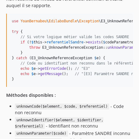
auquel il se rapporte.
use
YoanBernabeu
\
EdilaboBundle
\
Exception
\
E3_UnknownReferen
try
 {

// Si votre logique métier valide les codes SANDRE
if
 (!
$
this
->
referentielSandre
->
exists
(
$
codeParametre
)) 
throw
 E3_UnknownReferenceException::
unknownParamet
    }

} 
catch
 (
E3_UnknownReferenceException
$
e
) {

// Code ou identifiant non reconnu dans le référentiel
echo
$
e
->
getErrorCode
(); 
// "E3"
echo
$
e
->
getMessage
();   
// "[E3] Paramètre SANDRE non
}
Méthodes disponibles :
- Code
unknownCode($element, $code, $referentiel)
non reconnu
unknownIdentifier($element, $identifier,
- Identifiant non reconnu
$referentiel)
- Paramètre SANDRE inconnu
unknownParameter($code)