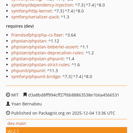
symfony/dependency-injection
: ^7.3|^7.4|^8.0
symfony/http-kernel
: ^7.3|^7.4|^8.0
symfony/serializer-pack
: ^1.3
requires (dev)
friendsofphp/php-cs-fixer
: ^3.64
phpstan/phpstan
: ^1.12
phpstan/phpstan-beberlei-assert
: ^1.1
phpstan/phpstan-deprecation-rules
: ^1.2
phpstan/phpstan-phpunit
: ^1.4
phpstan/phpstan-strict-rules
: ^1.6
phpunit/phpunit
: ^11.3
symfony/phpunit-bridge
: ^7.3|^7.4|^8.0
MIT
d3a8bd8ff994cff27f6b88863538e1b6a4566531
Yoan Bernabeu
Published on Packagist.org on 2025-12-04 13:36 UTC
dev-main
v0.2.1