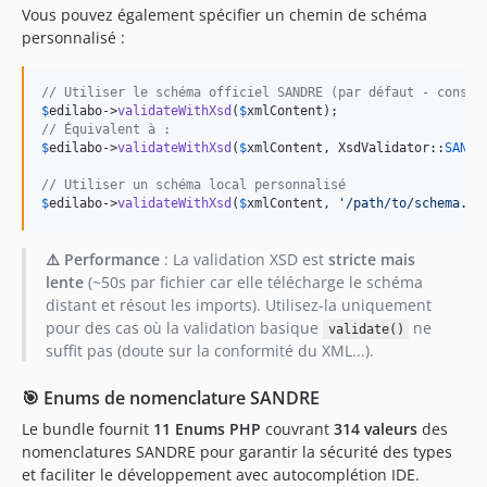
Vous pouvez également spécifier un chemin de schéma
personnalisé :
// Utiliser le schéma officiel SANDRE (par défaut - consta
$
edilabo
->
validateWithXsd
(
$
xmlContent
// Équivalent à :
$
edilabo
->
validateWithXsd
(
$
xmlContent
, XsdValidator::
SANDR
// Utiliser un schéma local personnalisé
$
edilabo
->
validateWithXsd
(
$
xmlContent
, 
'
/path/to/schema.xs
⚠️ Performance
: La validation XSD est
stricte mais
lente
(~50s par fichier car elle télécharge le schéma
distant et résout les imports). Utilisez-la uniquement
pour des cas où la validation basique
ne
validate()
suffit pas (doute sur la conformité du XML...).
🎯 Enums de nomenclature SANDRE
Le bundle fournit
11 Enums PHP
couvrant
314 valeurs
des
nomenclatures SANDRE pour garantir la sécurité des types
et faciliter le développement avec autocomplétion IDE.