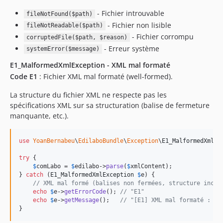
- Fichier introuvable
fileNotFound($path)
- Fichier non lisible
fileNotReadable($path)
- Fichier corrompu
corruptedFile($path, $reason)
- Erreur système
systemError($message)
E1_MalformedXmlException - XML mal formaté
Code E1
: Fichier XML mal formaté (well-formed).
La structure du fichier XML ne respecte pas les
spécifications XML sur sa structuration (balise de fermeture
manquante, etc.).
use
YoanBernabeu
\
EdilaboBundle
\
Exception
\
E1_MalformedXmlEx
try
 {

$
comLabo
 = 
$
edilabo
->
parse
(
$
xmlContent
);

} 
catch
 (
E1_MalformedXmlException
$
e
) {

// XML mal formé (balises non fermées, structure incor
echo
$
e
->
getErrorCode
(); 
// "E1"
echo
$
e
->
getMessage
();   
// "[E1] XML mal formaté : ..
}