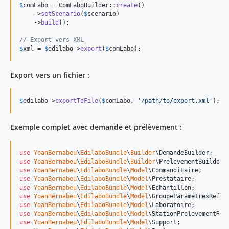
$
comLabo
 = ComLaboBuilder::
create
()

    ->
setScenario
(
$
scenario
)

    ->
build
();

// Export vers XML
$
xml
 = 
$
edilabo
->
export
(
$
comLabo
);
Export vers un fichier :
$
edilabo
->
exportToFile
(
$
comLabo
, 
'
/path/to/export.xml
'
);
Exemple complet avec demande et prélèvement :
use
YoanBernabeu
\
EdilaboBundle
\
Builder
\
DemandeBuilder
use
YoanBernabeu
\
EdilaboBundle
\
Builder
\
PrelevementBuilder
use
YoanBernabeu
\
EdilaboBundle
\
Model
\
Commanditaire
use
YoanBernabeu
\
EdilaboBundle
\
Model
\
Prestataire
use
YoanBernabeu
\
EdilaboBundle
\
Model
\
Echantillon
use
YoanBernabeu
\
EdilaboBundle
\
Model
\
GroupeParametresRef
use
YoanBernabeu
\
EdilaboBundle
\
Model
\
Laboratoire
use
YoanBernabeu
\
EdilaboBundle
\
Model
\
StationPrelevementRef
use
YoanBernabeu
\
EdilaboBundle
\
Model
\
Support