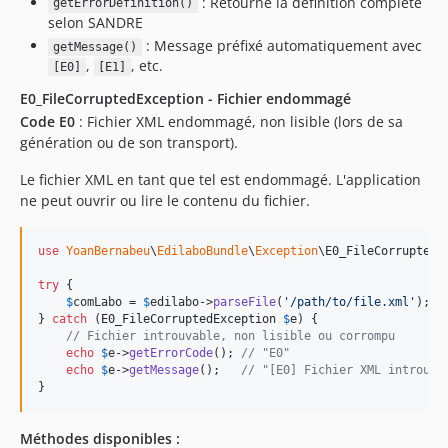
: Retourne la définition complète
getErrorDefinition()
selon SANDRE
: Message préfixé automatiquement avec
getMessage()
,
, etc.
[E0]
[E1]
E0_FileCorruptedException - Fichier endommagé
Code E0
: Fichier XML endommagé, non lisible (lors de sa
génération ou de son transport).
Le fichier XML en tant que tel est endommagé. L'application
ne peut ouvrir ou lire le contenu du fichier.
use
YoanBernabeu
\
EdilaboBundle
\
Exception
\
E0_FileCorruptedE
try
 {

$
comLabo
 = 
$
edilabo
->
parseFile
(
'
/path/to/file.xml
'
);

} 
catch
 (
E0_FileCorruptedException
$
e
) {

// Fichier introuvable, non lisible ou corrompu
echo
$
e
->
getErrorCode
(); 
// "E0"
echo
$
e
->
getMessage
();   
// "[E0] Fichier XML introuva
}
Méthodes disponibles :