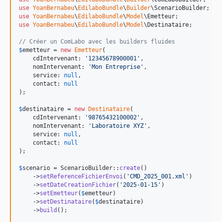
use
YoanBernabeu
\
EdilaboBundle
\
Builder
\
ScenarioBuilder
use
YoanBernabeu
\
EdilaboBundle
\
Model
\
Emetteur
use
YoanBernabeu
\
EdilaboBundle
\
Model
\
Destinataire
;

// Créer un ComLabo avec les builders fluides
$
emetteur
 = 
new
Emetteur
(

    cdIntervenant: 
'
12345678900001
'
,

    nomIntervenant: 
'
Mon Entreprise
'
,

    service: 
null
,

    contact: 
null
);

$
destinataire
 = 
new
Destinataire
(

    cdIntervenant: 
'
98765432100002
'
,

    nomIntervenant: 
'
Laboratoire XYZ
'
,

    service: 
null
,

    contact: 
null
);

$
scenario
 = ScenarioBuilder::
create
()

    ->
setReferenceFichierEnvoi
(
'
CMD_2025_001.xml
'
)

    ->
setDateCreationFichier
(
'
2025-01-15
'
)

    ->
setEmetteur
(
$
emetteur
)

    ->
setDestinataire
(
$
destinataire
)

    ->
build
();
