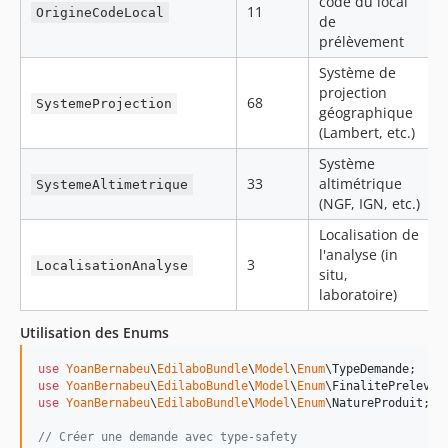
code du local
11
OrigineCodeLocal
de
prélèvement
Système de
projection
68
SystemeProjection
géographique
(Lambert, etc.)
Système
33
altimétrique
SystemeAltimetrique
(NGF, IGN, etc.)
Localisation de
l'analyse (in
3
LocalisationAnalyse
situ,
laboratoire)
Utilisation des Enums
use
YoanBernabeu
\
EdilaboBundle
\
Model
\
Enum
\
TypeDemande
use
YoanBernabeu
\
EdilaboBundle
\
Model
\
Enum
\
FinalitePrelevem
use
YoanBernabeu
\
EdilaboBundle
\
Model
\
Enum
\
NatureProduit
;

// Créer une demande avec type-safety