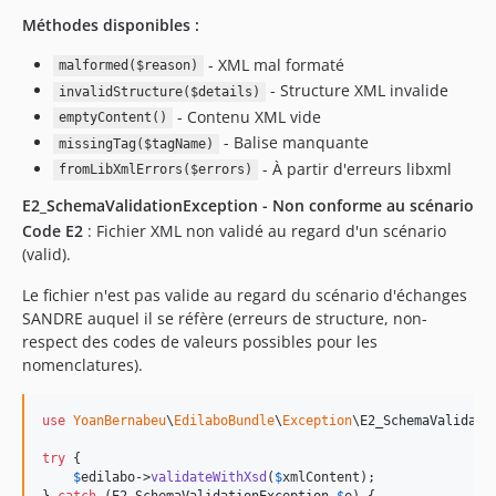
Méthodes disponibles :
- XML mal formaté
malformed($reason)
- Structure XML invalide
invalidStructure($details)
- Contenu XML vide
emptyContent()
- Balise manquante
missingTag($tagName)
- À partir d'erreurs libxml
fromLibXmlErrors($errors)
E2_SchemaValidationException - Non conforme au scénario
Code E2
: Fichier XML non validé au regard d'un scénario
(valid).
Le fichier n'est pas valide au regard du scénario d'échanges
SANDRE auquel il se réfère (erreurs de structure, non-
respect des codes de valeurs possibles pour les
nomenclatures).
use
YoanBernabeu
\
EdilaboBundle
\
Exception
\
E2_SchemaValidati
try
 {

$
edilabo
->
validateWithXsd
(
$
xmlContent
);

} 
catch
 (
E2_SchemaValidationException
$
e
) {
