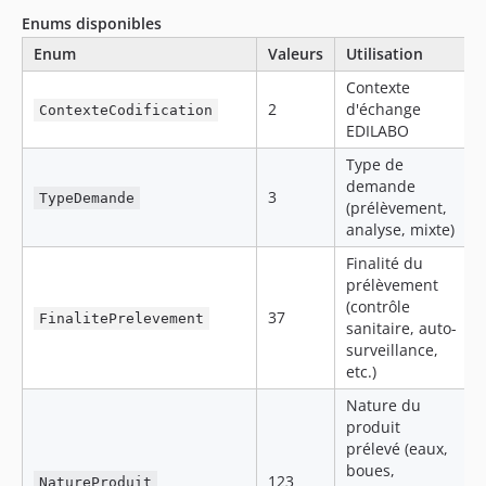
Enums disponibles
Enum
Valeurs
Utilisation
Contexte
2
d'échange
ContexteCodification
EDILABO
Type de
demande
3
TypeDemande
(prélèvement,
analyse, mixte)
Finalité du
prélèvement
(contrôle
37
FinalitePrelevement
sanitaire, auto-
surveillance,
etc.)
Nature du
produit
prélevé (eaux,
boues,
123
NatureProduit