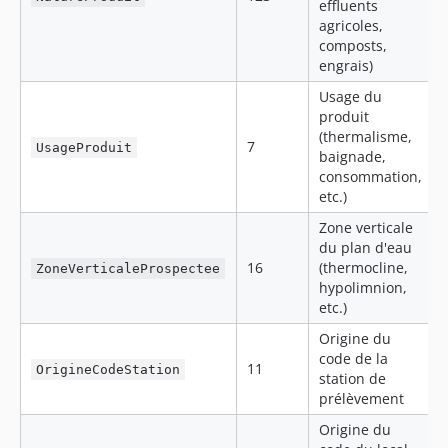
effluents
agricoles,
composts,
engrais)
Usage du
produit
(thermalisme,
7
UsageProduit
baignade,
consommation,
etc.)
Zone verticale
du plan d'eau
16
(thermocline,
ZoneVerticaleProspectee
hypolimnion,
etc.)
Origine du
code de la
11
OrigineCodeStation
station de
prélèvement
Origine du