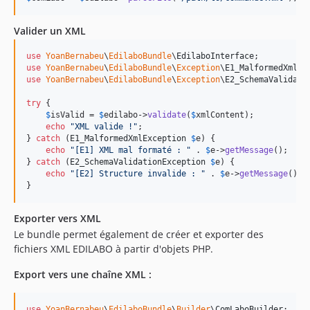
Valider un XML
use
YoanBernabeu
\
EdilaboBundle
\
EdilaboInterface
use
YoanBernabeu
\
EdilaboBundle
\
Exception
\
E1_MalformedXmlEx
use
YoanBernabeu
\
EdilaboBundle
\
Exception
\
E2_SchemaValidati
try
 {

$
isValid
 = 
$
edilabo
->
validate
(
$
xmlContent
);

echo
"
XML valide !
"
;

} 
catch
 (
E1_MalformedXmlException
$
e
) {

echo
"
[E1] XML mal formaté : 
"
 . 
$
e
->
getMessage
();

} 
catch
 (
E2_SchemaValidationException
$
e
) {

echo
"
[E2] Structure invalide : 
"
 . 
$
e
->
getMessage
();

}
Exporter vers XML
Le bundle permet également de créer et exporter des
fichiers XML EDILABO à partir d'objets PHP.
Export vers une chaîne XML :
use
YoanBernabeu
\
EdilaboBundle
\
Builder
\
ComLaboBuilder