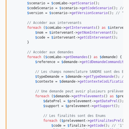
$
scenario
 = 
$
comLabo
->
getScenario
();

$
codeScenario
 = 
$
scenario
->
getCodeScenario
(); 
// "
$
version
 = 
$
scenario
->
getVersionScenario
(); 
// "1"
// Accéder aux intervenants
foreach
 (
$
comLabo
->
getIntervenants
() 
as
$
intervena
$
nom
 = 
$
intervenant
->
getNomIntervenant
();

$
code
 = 
$
intervenant
->
getCdIntervenant
();

        }

// Accéder aux demandes
foreach
 (
$
comLabo
->
getDemandes
() 
as
$
demande
) {

$
reference
 = 
$
demande
->
getCdDemandeCommanditai
// Les champs nomenclature SANDRE sont des Enu
$
typeDemande
 = 
$
demande
->
getTypeDemande
(); 
// 
$
contexte
 = 
$
demande
->
getContexteCodification
(
// Une demande peut avoir plusieurs prélèvemen
foreach
 (
$
demande
->
getPrelevements
() 
as
$
prele
$
datePrel
 = 
$
prelevement
->
getDatePrel
();

$
support
 = 
$
prelevement
->
getSupport
();

// Les finalités sont des Enums
foreach
 (
$
prelevement
->
getFinalitesPrel
() 
$
code
 = 
$
finalite
->
getCode
(); 
// '1', 