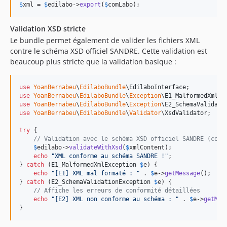
$
xml
 = 
$
edilabo
->
export
(
$
comLabo
);
Validation XSD stricte
Le bundle permet également de valider les fichiers XML
contre le schéma XSD officiel SANDRE. Cette validation est
beaucoup plus stricte que la validation basique :
use
YoanBernabeu
\
EdilaboBundle
\
EdilaboInterface
use
YoanBernabeu
\
EdilaboBundle
\
Exception
\
E1_MalformedXmlEx
use
YoanBernabeu
\
EdilaboBundle
\
Exception
\
E2_SchemaValidati
use
YoanBernabeu
\
EdilaboBundle
\
Validator
\
XsdValidator
;

try
 {

// Validation avec le schéma XSD officiel SANDRE (conn
$
edilabo
->
validateWithXsd
(
$
xmlContent
);

echo
"
XML conforme au schéma SANDRE !
"
;

} 
catch
 (
E1_MalformedXmlException
$
e
) {

echo
"
[E1] XML mal formaté : 
"
 . 
$
e
->
getMessage
();

} 
catch
 (
E2_SchemaValidationException
$
e
) {

// Affiche les erreurs de conformité détaillées
echo
"
[E2] XML non conforme au schéma : 
"
 . 
$
e
->
getMes
}