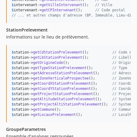
$
intervenant
->
getVilleIntervenant
();   
// Ville
$
intervenant
->
getCPIntervenant
();      
// Code postal
// ... et autres champs d'adresse (BP, Immeuble, Lieu-dit,
StationPrelevement
Informations sur le lieu de prélèvement.
$
station
->
getCdStationPrelevement
();           
// Code de 
$
station
->
getLbStationPrelevement
();           
// Libellé
$
station
->
getOrigineCode
();                    
// OrigineC
$
station
->
getTypeStationPrelevement
();         
// Type
$
station
->
getAdresseStationPrelevement
();      
// Adresse
$
station
->
getZoneVerticaleProspectee
();        
// ZoneVert
$
station
->
getCoordXStationPrelevement
();       
// Coordonn
$
station
->
getCoordYStationPrelevement
();       
// Coordonn
$
station
->
getProjectStationPrelevement
();      
// Projecti
$
station
->
getAltitudeStationPrelevement
();     
// SystemeP
$
station
->
getProjectAltiStationPrelevement
();  
// SystemeA
$
station
->
getCommune
();                        
// Commune
$
station
->
getLocauxPrelevement
();              
// LocalPre
GroupeParametres
Ensemble d'analyses regroupées.