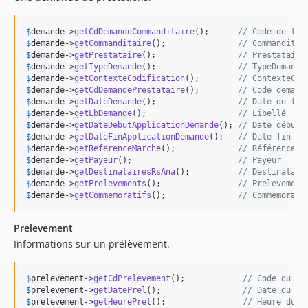
$
demande
->
getCdDemandeCommanditaire
();      
// Code de la 
$
demande
->
getCommanditaire
();               
// Commanditai
$
demande
->
getPrestataire
();                 
// Prestataire
$
demande
->
getTypeDemande
();                 
// TypeDemande
$
demande
->
getContexteCodification
();        
// ContexteCod
$
demande
->
getCdDemandePrestataire
();        
// Code demand
$
demande
->
getDateDemande
();                 
// Date de la 
$
demande
->
getLbDemande
();                   
// Libellé
$
demande
->
getDateDebutApplicationDemande
(); 
// Date début 
$
demande
->
getDateFinApplicationDemande
();   
// Date fin ap
$
demande
->
getReferenceMarche
();             
// Référence m
$
demande
->
getPayeur
();                      
// Payeur
$
demande
->
getDestinatairesRsAna
();          
// Destinatair
$
demande
->
getPrelevements
();                
// Prelevement
$
demande
->
getCommemoratifs
();               
// Commemorati
Prelevement
Informations sur un prélèvement.
$
prelevement
->
getCdPrelevement
();            
// Code du pr
$
prelevement
->
getDatePrel
();                 
// Date du pr
$
prelevement
->
getHeurePrel
();                
// Heure du p