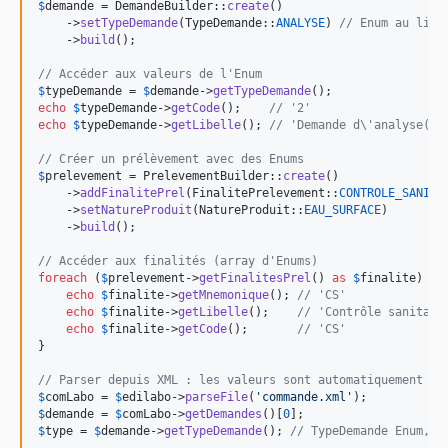
$
demande
 = DemandeBuilder::
create
()

    ->
setTypeDemande
(TypeDemande::
ANALYSE
) 
// Enum au lieu
    ->
build
();

// Accéder aux valeurs de l'Enum
$
typeDemande
 = 
$
demande
->
getTypeDemande
echo
$
typeDemande
->
getCode
();    
// '2'
echo
$
typeDemande
->
getLibelle
(); 
// 'Demande d\'analyse(s)
// Créer un prélèvement avec des Enums
$
prelevement
 = PrelevementBuilder::
create
()

    ->
addFinalitePrel
(FinalitePrelevement::
CONTROLE_SANITA
    ->
setNatureProduit
(NatureProduit::
EAU_SURFACE
)

    ->
build
();

// Accéder aux finalités (array d'Enums)
foreach
 (
$
prelevement
->
getFinalitesPrel
() 
as
$
finalite
) {

echo
$
finalite
->
getMnemonique
(); 
// 'CS'
echo
$
finalite
->
getLibelle
();    
// 'Contrôle sanitair
echo
$
finalite
->
getCode
();       
// 'CS'
}

// Parser depuis XML : les valeurs sont automatiquement co
$
comLabo
 = 
$
edilabo
->
parseFile
(
'
commande.xml
'
$
demande
 = 
$
comLabo
->
getDemandes
()[
0
$
type
 = 
$
demande
->
getTypeDemande
(); 
// TypeDemande Enum, p