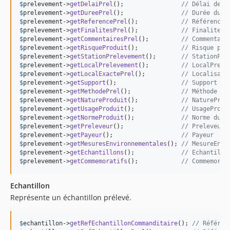
$
prelevement
->
getDelaiPrel
();                
// Délai de p
$
prelevement
->
getDureePrel
();                
// Durée du p
$
prelevement
->
getReferencePrel
();            
// Référence
$
prelevement
->
getFinalitesPrel
();            
// FinalitePr
$
prelevement
->
getCommentairesPrel
();         
// Commentair
$
prelevement
->
getRisqueProduit
();            
// Risque pro
$
prelevement
->
getStationPrelevement
();       
// StationPre
$
prelevement
->
getLocalPrelevement
();         
// LocalPrele
$
prelevement
->
getLocalExactePrel
();          
// Localisati
$
prelevement
->
getSupport
();                  
// Support (S
$
prelevement
->
getMethodePrel
();              
// Méthode de
$
prelevement
->
getNatureProduit
();            
// NatureProd
$
prelevement
->
getUsageProduit
();             
// UsageProdu
$
prelevement
->
getNormeProduit
();             
// Norme du p
$
prelevement
->
getPreleveur
();                
// Preleveur
$
prelevement
->
getPayeur
();                   
// Payeur
$
prelevement
->
getMesuresEnvironnementales
(); 
// MesureEnvi
$
prelevement
->
getEchantillons
();             
// Echantillo
$
prelevement
->
getCommemoratifs
();            
// Commemorat
Echantillon
Représente un échantillon prélevé.
$
echantillon
->
getRefEchantillonCommanditaire
(); 
// Référen