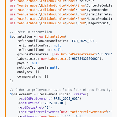
use
YoanBernabeu
\
EdilaboBundle
\
Model
\
Preleveur
use
YoanBernabeu
\
EdilaboBundle
\
Model
\
Enum
\
ContexteCodifica
use
YoanBernabeu
\
EdilaboBundle
\
Model
\
Enum
\
TypeDemande
use
YoanBernabeu
\
EdilaboBundle
\
Model
\
Enum
\
FinalitePrelevem
use
YoanBernabeu
\
EdilaboBundle
\
Model
\
Enum
\
NatureProduit
use
YoanBernabeu
\
EdilaboBundle
\
Model
\
Enum
\
UsageProduit
;

// Créer un échantillon
$
echantillon
 = 
new
Echantillon
(

    refEchantillonCommanditaire: 
'
ECH_2025_001
'
,

    refEchantillonPrel: 
null
,

    refEchantillonLabo: 
null
,

    groupesParametres: [
new
GroupeParametresRef
(
'
GP_SOL
'
)],
    laboratoire: 
new
Laboratoire
(
'
98765432100002
'
),

    payeur: 
null
,

    methodeTransport: 
null
,

    analyses: [],

    commemoratifs: []

);

// Créer un prélèvement avec le builder et des Enums type-
$
prelevement
 = PrelevementBuilder::
create
()

    ->
setCdPrelevement
(
'
PREL_2025_001
'
)

    ->
setDatePrel
(
'
2025-01-10
'
)

    ->
setDelaiPrel
(
'
5
'
)

    ->
setStationPrelevement
(
new
StationPrelevementRef
(
'
STA
    ->
setSupport
(
new
Support
(
'
25
'
, 
'
Sol
'
))
