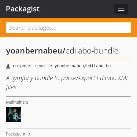
Packagist
Toggle
navigat
yoanbernabeu
/
edilabo-bundle
A Symfony bundle to parse/export Edilabo XML
files.
Maintainers
Package info