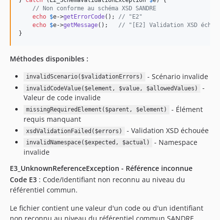
// Non conforme au schéma XSD SANDRE
echo
$
e
->
getErrorCode
(); 
// "E2"
echo
$
e
->
getMessage
();   
// "[E2] Validation XSD échou
}
Méthodes disponibles :
- Scénario invalide
invalidScenario($validationErrors)
-
invalidCodeValue($element, $value, $allowedValues)
Valeur de code invalide
- Élément
missingRequiredElement($parent, $element)
requis manquant
- Validation XSD échouée
xsdValidationFailed($errors)
- Namespace
invalidNamespace($expected, $actual)
invalide
E3_UnknownReferenceException - Référence inconnue
Code E3
: Code/Identifiant non reconnu au niveau du
référentiel commun.
Le fichier contient une valeur d'un code ou d'un identifiant
non reconnu au niveau du référentiel commun SANDRE