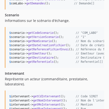
$
comLabo
->
getDemandes
();              
// Demande[]
Scenario
Informations sur le scénario d'échange.
$
scenario
->
getCodeScenario
();          
// "COM_LABO"
$
scenario
->
getVersionScenario
();       
// "1"
$
scenario
->
getNomScenario
();           
// Nom du scénario
$
scenario
->
getDateCreationFichier
();   
// Date de création
$
scenario
->
getReferenceFichierEnvoi
(); 
// Référence du fic
$
scenario
->
getEmetteur
();              
// Emetteur (avec S
$
scenario
->
getDestinataire
();          
// Destinataire (av
$
scenario
->
getReferentiels
();          
// Referentiel[] - 
Intervenant
Représente un acteur (commanditaire, prestataire,
laboratoire).
$
intervenant
->
getCdIntervenant
();      
// Code SIRET
$
intervenant
->
getNomIntervenant
();     
// Nom de l'interve
$
intervenant
->
getMnIntervenant
();      
// Mention
$
intervenant
->
getRueIntervenant
();     
// Rue