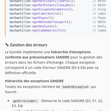
$
echantillon
->
getRefEchantillonPrel
();          
// Référen
$
echantillon
->
getRefEchantillonLabo
();          
// Référen
$
echantillon
->
getGroupesParametres
();           
// GroupeP
$
echantillon
->
getLaboratoire
();                 
// Laborat
$
echantillon
->
getPayeur
();                      
// Payeur
$
echantillon
->
getMethodeTransport
();            
// Méthode
$
echantillon
->
getAnalyses
();                    
// Analyse
$
echantillon
->
getCommemoratifs
();               
// Commemo
🔧 Gestion des erreurs
Le bundle implémente une
hiérarchie d'exceptions
conforme aux préconisations SANDRE
pour la gestion des
erreurs dans les fichiers d'échange. Chaque exception
correspond à un code d'erreur SANDRE (E0 à E4) avec sa
définition officielle.
Hiérarchie des exceptions SANDRE
Toutes les exceptions héritent de
qui
SandreException
fournit :
: Retourne le code SANDRE (E0, E1, E2,
getErrorCode()
E3, E4)