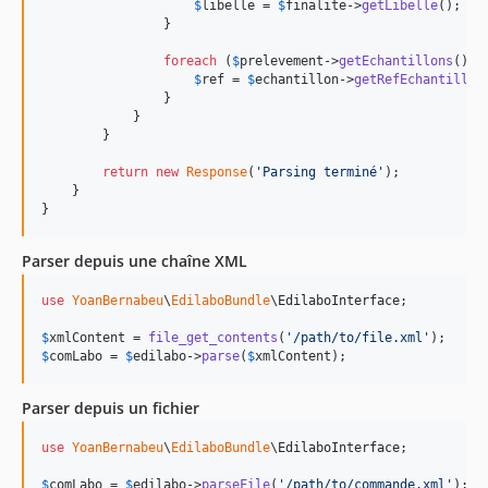
$
libelle
 = 
$
finalite
->
getLibelle
(); 
//
                }

foreach
 (
$
prelevement
->
getEchantillons
() 
a
$
ref
 = 
$
echantillon
->
getRefEchantillon
                }

            }

        }

return
new
Response
(
'
Parsing terminé
'
);

    }

}
Parser depuis une chaîne XML
use
YoanBernabeu
\
EdilaboBundle
\
EdilaboInterface
;

$
xmlContent
 = 
file_get_contents
(
'
/path/to/file.xml
'
$
comLabo
 = 
$
edilabo
->
parse
(
$
xmlContent
);
Parser depuis un fichier
use
YoanBernabeu
\
EdilaboBundle
\
EdilaboInterface
;

$
comLabo
 = 
$
edilabo
->
parseFile
(
'
/path/to/commande.xml
'
);