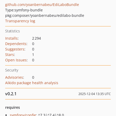
github.com/yoanbernabeu/EdiLaboBundle
Type:
symfony-bundle
pkg:composer/yoanbernabeu/edilabo-bundle
Transparency log
Statistics
Installs
:
2 294
Dependents
:
0
Suggesters
:
0
Stars
:
1
Open Issues
:
0
Security
Advisories
:
0
Aikido package health analysis
v0.2.1
2025-12-04 13:35 UTC
requires
symfony/config
: ^7.3|^7.4|^8.0