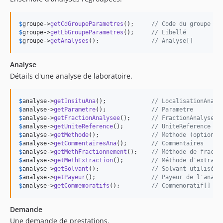
$
groupe
->
getCdGroupeParametres
();     
// Code du groupe
$
groupe
->
getLbGroupeParametres
();     
// Libellé
$
groupe
->
getAnalyses
();               
// Analyse[]
Analyse
Détails d'une analyse de laboratoire.
$
analyse
->
getInsituAna
();             
// LocalisationAnaly
$
analyse
->
getParametre
();             
// Parametre
$
analyse
->
getFractionAnalysee
();      
// FractionAnalysee
$
analyse
->
getUniteReference
();        
// UniteReference
$
analyse
->
getMethode
();               
// Methode (optionne
$
analyse
->
getCommentairesAna
();       
// Commentaires
$
analyse
->
getMethFractionnement
();    
// Méthode de fracti
$
analyse
->
getMethExtraction
();        
// Méthode d'extract
$
analyse
->
getSolvant
();               
// Solvant utilisé
$
analyse
->
getPayeur
();                
// Payeur de l'analy
$
analyse
->
getCommemoratifs
();         
// Commemoratif[]
Demande
Une demande de prestations.