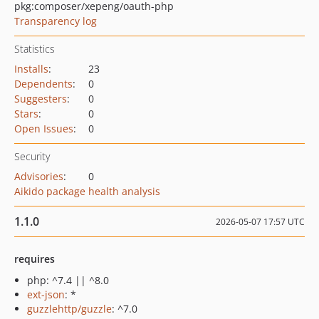
pkg:composer/xepeng/oauth-php
Transparency log
Statistics
Installs
:
23
Dependents
:
0
Suggesters
:
0
Stars
:
0
Open Issues
:
0
Security
Advisories
:
0
Aikido package health analysis
1.1.0
2026-05-07 17:57 UTC
requires
php: ^7.4 || ^8.0
ext-json
: *
guzzlehttp/guzzle
: ^7.0