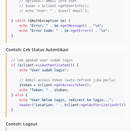
// Optional: Ambil info user
// $user = $client->getUserInfo();
// echo "User: " . $user['email'];
} 
catch
 (
OAuthException
$
e
) {

echo
"
Error: 
"
 . 
$
e
->
getMessage
() . 
"\n"
;

echo
"
Error Code: 
"
 . 
$
e
->
getError
() . 
"\n"
;

}
Contoh: Cek Status Autentikasi
// Cek apakah user sudah login
if
 (
$
client
->
isAuthenticated
()) {

echo
"
User sudah login
"
;

// Ambil access token (auto-refresh jika perlu)
$
token
 = 
$
client
->
getAccessToken
();

echo
"
Token: 
"
 . 
$
token
;

} 
else
 {

echo
"
User belum login, redirect ke login...
"
;

header
(
'
Location: 
'
 . 
$
client
->
getAuthorizationUrl
());

}
Contoh: Logout