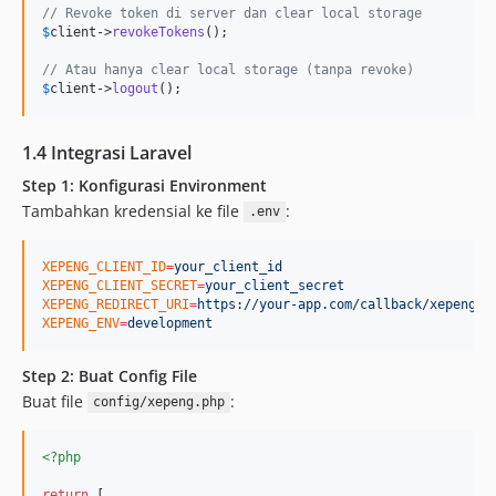
// Revoke token di server dan clear local storage
$
client
->
revokeTokens
();

// Atau hanya clear local storage (tanpa revoke)
$
client
->
logout
();
1.4 Integrasi Laravel
Step 1: Konfigurasi Environment
Tambahkan kredensial ke file
:
.env
XEPENG_CLIENT_ID
=
your_client_id
XEPENG_CLIENT_SECRET
=
your_client_secret
XEPENG_REDIRECT_URI
=
https://your-app.com/callback/xepeng
XEPENG_ENV
=
development
Step 2: Buat Config File
Buat file
:
config/xepeng.php
<?php
return
 [
