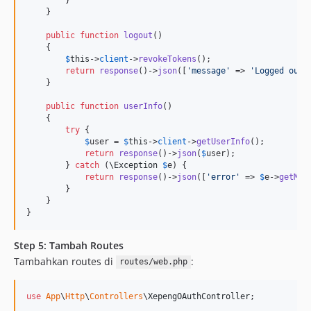
    }

public
function
logout
()

    {

$
this
->
client
->
revokeTokens
();

return
response
()->
json
([
'
message
'
 => 
'
Logged out 
    }

public
function
userInfo
()

    {

try
 {

$
user
 = 
$
this
->
client
->
getUserInfo
();

return
response
()->
json
(
$
user
);

        } 
catch
 (
\
Exception
$
e
) {

return
response
()->
json
([
'
error
'
 => 
$
e
->
getMes
        }

    }

}
Step 5: Tambah Routes
Tambahkan routes di
:
routes/web.php
use
App
\
Http
\
Controllers
\
XepengOAuthController
;
