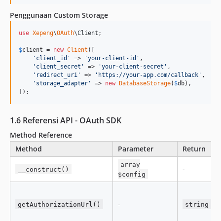
Penggunaan Custom Storage
use
Xepeng
\
OAuth
\
Client
;

$
client
 = 
new
Client
([

'
client_id
'
 => 
'
your-client-id
'
,

'
client_secret
'
 => 
'
your-client-secret
'
,

'
redirect_uri
'
 => 
'
https://your-app.com/callback
'
,

'
storage_adapter
'
 => 
new
DatabaseStorage
(
$
db
),

]);
1.6 Referensi API - OAuth SDK
Method Reference
Method
Parameter
Return
array
-
__construct()
$config
-
getAuthorizationUrl()
string