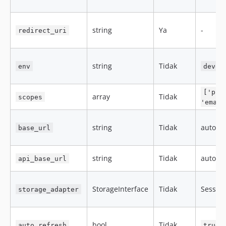
string
Ya
-
redirect_uri
string
Tidak
env
devel
['pro
array
Tidak
scopes
'email
string
Tidak
auto
base_url
string
Tidak
auto
api_base_url
StorageInterface
Tidak
Sessio
storage_adapter
bool
Tidak
auto_refresh
true