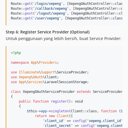
Route::
get
(
'
/login/xepeng
'
, [XepengOAuthController::class,
Route::
get
(
'
/callback/xepeng
'
, [XepengOAuthController::cla
Route::
post
(
'
/logout/xepeng
'
, [XepengOAuthController::clas
Route::
get
(
'
/user/xepeng
'
, [XepengOAuthController::class, 
Step 6: Register Service Provider (Optional)
Untuk penggunaan yang lebih bersih, buat Service Provider:
<?php
namespace
App
\
Providers
;

use
Illuminate
\
Support
\
ServiceProvider
use
Xepeng
\
OAuth
\
Client
use
App
\
Services
\
LaravelSessionStorage
;

class
 XepengOAuthServiceProvider 
extends
 ServiceProvider

{

public
function
register
(): 
void
    {

$
this
->
app
->
singleton
(Client::class, 
function
 (
$
ap
return
new
Client
([

'
client_id
'
 => 
config
(
'
xepeng.client_id
'
),

'
client_secret
'
 => 
config
(
'
xepeng.client_s