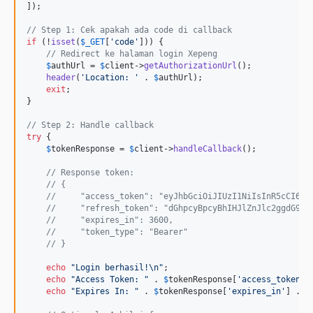
]);

// Step 1: Cek apakah ada code di callback
if
 (!
isset
(
$
_GET
[
'
code
'
])) {

// Redirect ke halaman login Xepeng
$
authUrl
 = 
$
client
->
getAuthorizationUrl
();

header
(
'
Location: 
'
 . 
$
authUrl
);

exit
;

}

// Step 2: Handle callback
try
 {

$
tokenResponse
 = 
$
client
->
handleCallback
();

// Response token:
// {
//     "access_token": "eyJhbGciOiJIUzI1NiIsInR5cCI6Ik
//     "refresh_token": "dGhpcyBpcyBhIHJlZnJlc2ggdG9rZ
//     "expires_in": 3600,
//     "token_type": "Bearer"
// }
echo
"
Login berhasil!
\n"
;

echo
"
Access Token: 
"
 . 
$
tokenResponse
[
'
access_token
'
]
echo
"
Expires In: 
"
 . 
$
tokenResponse
[
'
expires_in
'
] . 
"