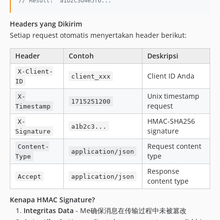
// Result: 'a1b2c3d4e5f6...'
Headers yang Dikirim
Setiap request otomatis menyertakan header berikut:
Header
Contoh
Deskripsi
X-Client-
Client ID Anda
client_xxx
ID
Unix timestamp
X-
1715251200
request
Timestamp
HMAC-SHA256
X-
a1b2c3...
signature
Signature
Request content
Content-
application/json
type
Type
Response
Accept
application/json
content type
Kenapa HMAC Signature?
Integritas Data
- Me确保消息在传输过程中未被篡改