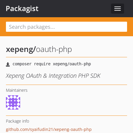
Packagist
Toggle
navigat
xepeng
/
oauth-php
Xepeng OAuth & Integration PHP SDK
Maintainers
Package info
github.com/syaifudin21/xepeng-oauth-php