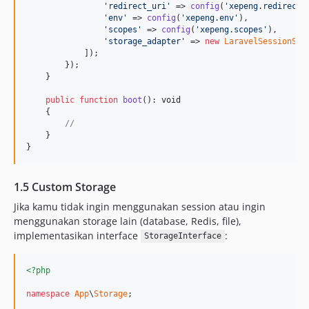
'
redirect_uri
'
 => 
config
(
'
xepeng.redirect_
'
env
'
 => 
config
(
'
xepeng.env
'
),

'
scopes
'
 => 
config
(
'
xepeng.scopes
'
),

'
storage_adapter
'
 => 
new
LaravelSessionSto
            ]);

        });

    }

public
function
boot
(): 
void
    {

//
    }

}
1.5 Custom Storage
Jika kamu tidak ingin menggunakan session atau ingin
menggunakan storage lain (database, Redis, file),
implementasikan interface
:
StorageInterface
<?php
namespace
App
\
Storage
;
