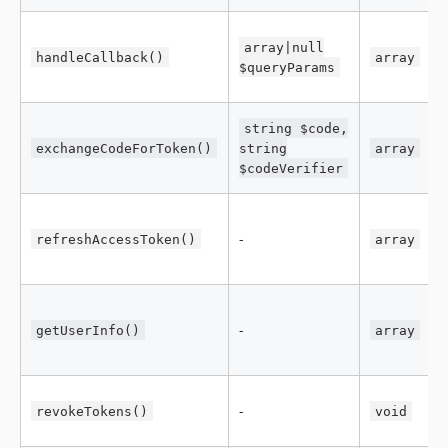
array|null
handleCallback()
array
$queryParams
string $code,
exchangeCodeForToken()
string
array
$codeVerifier
-
refreshAccessToken()
array
-
getUserInfo()
array
-
revokeTokens()
void