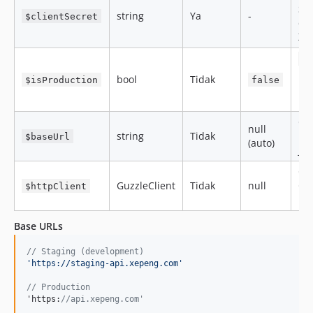
Sec
string
Ya
-
$clientSecret
da
Xe
t
un
bool
Tidak
$isProduction
false
pr
UR
Ov
null
string
Tidak
ba
$baseUrl
(auto)
jik
Cu
GuzzleClient
Tidak
null
Gu
$httpClient
in
Base URLs
// Staging (development)
'
https://staging-api.xepeng.com
'
// Production
'https:
//api.xepeng.com'