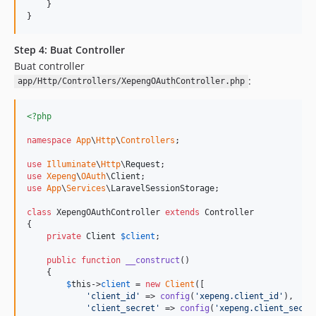
    }

}
Step 4: Buat Controller
Buat controller
:
app/Http/Controllers/XepengOAuthController.php
<?php
namespace
App
\
Http
\
Controllers
;

use
Illuminate
\
Http
\
Request
use
Xepeng
\
OAuth
\
Client
use
App
\
Services
\
LaravelSessionStorage
;

class
 XepengOAuthController 
extends
 Controller

{

private
Client
$
client
;

public
function
__construct
()

    {

$
this
->
client
 = 
new
Client
([

'
client_id
'
 => 
config
(
'
xepeng.client_id
'
),

'
client_secret
'
 => 
config
(
'
xepeng.client_secre