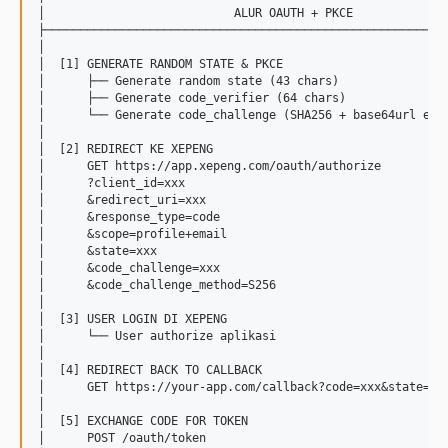
│                           ALUR OAUTH + PKCE              
├──────────────────────────────────────────────────────────
│                                                          
│  [1] GENERATE RANDOM STATE & PKCE                        
│      ├── Generate random state (43 chars)                
│      ├── Generate code_verifier (64 chars)               
│      └── Generate code_challenge (SHA256 + base64url enco
│                                                          
│  [2] REDIRECT KE XEPENG                                  
│      GET https://app.xepeng.com/oauth/authorize          
│      ?client_id=xxx                                      
│      &redirect_uri=xxx                                   
│      &response_type=code                                 
│      &scope=profile+email                                
│      &state=xxx                                          
│      &code_challenge=xxx                                 
│      &code_challenge_method=S256                         
│                                                          
│  [3] USER LOGIN DI XEPENG                                
│      └── User authorize aplikasi                         
│                                                          
│  [4] REDIRECT BACK TO CALLBACK                           
│      GET https://your-app.com/callback?code=xxx&state=xxx
│                                                          
│  [5] EXCHANGE CODE FOR TOKEN                             
│      POST /oauth/token                                   