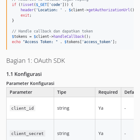
if
 (!
isset
(
$
_GET
[
'
code
'
])) {

header
(
'
Location: 
'
 . 
$
client
->
getAuthorizationUrl
());

exit
;

}

// Handle callback dan dapatkan token
$
tokens
 = 
$
client
->
handleCallback
echo
"
Access Token: 
"
 . 
$
tokens
[
'
access_token
'
];
Bagian 1: OAuth SDK
1.1 Konfigurasi
Parameter Konfigurasi
Parameter
Tipe
Required
Default
string
Ya
-
client_id
string
Ya
-
client_secret