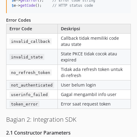
$
e
->
getError
();    
// Error code string
$
e
->
getCode
();     
// HTTP status code
Error Codes
Error Code
Deskripsi
Callback tidak memiliki code
invalid_callback
atau state
State PKCE tidak cocok atau
invalid_state
expired
Tidak ada refresh token untuk
no_refresh_token
di-refresh
User belum login
not_authenticated
Gagal mengambil info user
userinfo_failed
Error saat request token
token_error
Bagian 2: Integration SDK
2.1 Constructor Parameters