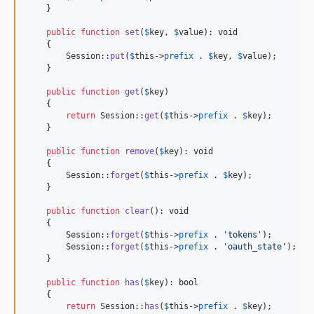
    }

public
function
set
(
$
key
, 
$
value
): 
void
    {

        Session::
put
(
$
this
->
prefix
 . 
$
key
, 
$
value
);

    }

public
function
get
(
$
key
)

    {

return
 Session::
get
(
$
this
->
prefix
 . 
$
key
);

    }

public
function
remove
(
$
key
): 
void
    {

        Session::
forget
(
$
this
->
prefix
 . 
$
key
);

    }

public
function
clear
(): 
void
    {

        Session::
forget
(
$
this
->
prefix
 . 
'
tokens
'
);

        Session::
forget
(
$
this
->
prefix
 . 
'
oauth_state
'
);

    }

public
function
has
(
$
key
): 
bool
    {

return
 Session::
has
(
$
this
->
prefix
 . 
$
key
);
