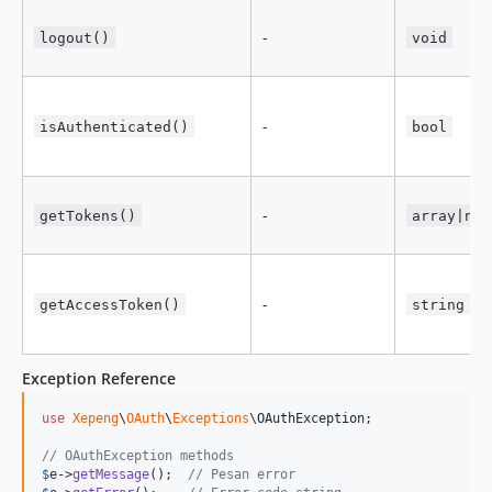
-
logout()
void
-
isAuthenticated()
bool
-
getTokens()
array|nul
-
getAccessToken()
string
Exception Reference
use
Xepeng
\
OAuth
\
Exceptions
\
OAuthException
;

// OAuthException methods
$
e
->
getMessage
();  
// Pesan error