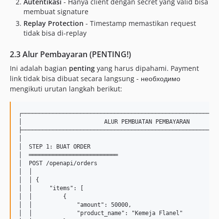
Autentikasi
- Hanya client dengan secret yang valid bisa
membuat signature
Replay Protection
- Timestamp memastikan request
tidak bisa di-replay
2.3 Alur Pembayaran (PENTING!)
Ini adalah bagian
penting
yang harus dipahami. Payment
link tidak bisa dibuat secara langsung - необходимо
mengikuti urutan langkah berikut:
┌──────────────────────────────────────────────────────────
│                        ALUR PEMBUATAN PEMBAYARAN         
├──────────────────────────────────────────────────────────
│                                                          
│  STEP 1: BUAT ORDER                                      
│  ══════════════════════════                              
│  POST /openapi/orders                                    
│  │                                                       
│  │ {                                                     
│  │     "items": [                                        
│  │         {                                             
│  │             "amount": 50000,                          
│  │             "product_name": "Kemeja Flanel"           