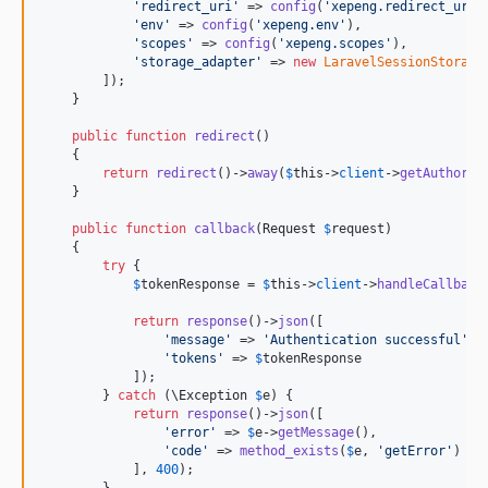
'
redirect_uri
'
 => 
config
(
'
xepeng.redirect_uri
'
'
env
'
 => 
config
(
'
xepeng.env
'
),

'
scopes
'
 => 
config
(
'
xepeng.scopes
'
),

'
storage_adapter
'
 => 
new
LaravelSessionStorage
        ]);

    }

public
function
redirect
()

    {

return
redirect
()->
away
(
$
this
->
client
->
getAuthoriz
    }

public
function
callback
(
Request
$
request
)

    {

try
 {

$
tokenResponse
 = 
$
this
->
client
->
handleCallback
return
response
()->
json
([

'
message
'
 => 
'
Authentication successful
'
,

'
tokens
'
 => 
$
tokenResponse
            ]);

        } 
catch
 (
\
Exception
$
e
) {

return
response
()->
json
([

'
error
'
 => 
$
e
->
getMessage
(),

'
code
'
 => 
method_exists
(
$
e
, 
'
getError
'
) ? 
            ], 
400
);

        }
