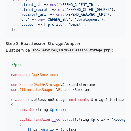
'
client_id
'
 => 
env
(
'
XEPENG_CLIENT_ID
'
),

'
client_secret
'
 => 
env
(
'
XEPENG_CLIENT_SECRET
'
),

'
redirect_uri
'
 => 
env
(
'
XEPENG_REDIRECT_URI
'
),

'
env
'
 => 
env
(
'
XEPENG_ENV
'
, 
'
development
'
),

'
scopes
'
 => [
'
profile
'
, 
'
email
'
],

];
Step 3: Buat Session Storage Adapter
Buat service
:
app/Services/LaravelSessionStorage.php
<?php
namespace
App
\
Services
;

use
Xepeng
\
OAuth
\
Storage
\
StorageInterface
use
Illuminate
\
Support
\
Facades
\
Session
;

class
 LaravelSessionStorage 
implements
 StorageInterface

{

private
string
$
prefix
;

public
function
__construct
(
string
$
prefix
 = 
'
xepeng_o
    {

$
this
->
prefix
 = 
$
prefix
;
