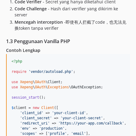
Code Verifier
- Secret yang hanya diketahui client
Code Challenge
- Hash dari verifier yang dikirim ke
server
Mencegah interception
-即使有人拦截了code，也无法兑
换token tanpa verifier
1.3 Penggunaan Vanilla PHP
Contoh Lengkap
<?php
require
'
vendor/autoload.php
'
;

use
Xepeng
\
OAuth
\
Client
use
Xepeng
\
OAuth
\
Exceptions
\
OAuthException
;

session_start
();

$
client
 = 
new
Client
([

'
client_id
'
 => 
'
your-client-id
'
,

'
client_secret
'
 => 
'
your-client-secret
'
,

'
redirect_uri
'
 => 
'
https://your-app.com/callback
'
,

'
env
'
 => 
'
production
'
,

'
scopes
'
 => [
'
profile
'
, 
'
email
'
],
