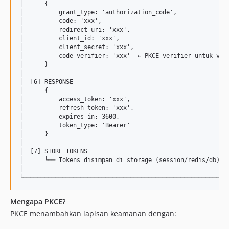
│      {                                                   
│          grant_type: 'authorization_code',               
│          code: 'xxx',                                    
│          redirect_uri: 'xxx',                            
│          client_id: 'xxx',                               
│          client_secret: 'xxx',                           
│          code_verifier: 'xxx'  ← PKCE verifier untuk veri
│      }                                                   
│                                                          
│  [6] RESPONSE                                            
│      {                                                   
│          access_token: 'xxx',                            
│          refresh_token: 'xxx',                           
│          expires_in: 3600,                               
│          token_type: 'Bearer'                            
│      }                                                   
│                                                          
│  [7] STORE TOKENS                                        
│      └── Tokens disimpan di storage (session/redis/db)   
│                                                          
Mengapa PKCE?
PKCE menambahkan lapisan keamanan dengan: