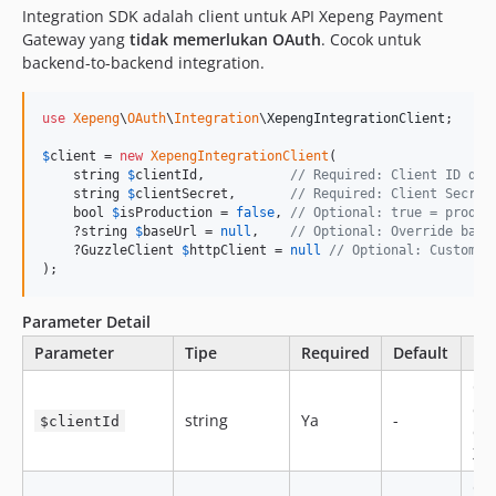
Integration SDK adalah client untuk API Xepeng Payment
Gateway yang
tidak memerlukan OAuth
. Cocok untuk
backend-to-backend integration.
use
Xepeng
\
OAuth
\
Integration
\
XepengIntegrationClient
;

$
client
 = 
new
XepengIntegrationClient
(

    string 
$
clientId
,           
// Required: Client ID dar
    string 
$
clientSecret
,       
// Required: Client Secret
    bool 
$
isProduction
 = 
false
, 
// Optional: true = produc
    ?string 
$
baseUrl
 = 
null
,    
// Optional: Override base
    ?GuzzleClient 
$
httpClient
 = 
null
// Optional: Custom G
);
Parameter Detail
Parameter
Tipe
Required
Default
Des
Cli
dar
string
Ya
-
$clientId
da
Xe
Cli