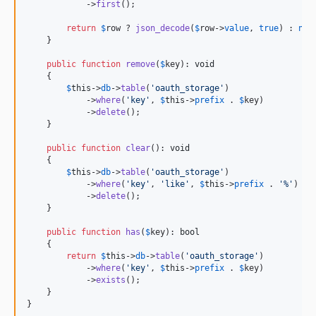
            ->
first
();

return
$
row
 ? 
json_decode
(
$
row
->
value
, 
true
) : 
nul
    }

public
function
remove
(
$
key
): 
void
    {

$
this
->
db
->
table
(
'
oauth_storage
'
)

            ->
where
(
'
key
'
, 
$
this
->
prefix
 . 
$
key
)

            ->
delete
();

    }

public
function
clear
(): 
void
    {

$
this
->
db
->
table
(
'
oauth_storage
'
)

            ->
where
(
'
key
'
, 
'
like
'
, 
$
this
->
prefix
 . 
'
%
'
)

            ->
delete
();

    }

public
function
has
(
$
key
): 
bool
    {

return
$
this
->
db
->
table
(
'
oauth_storage
'
)

            ->
where
(
'
key
'
, 
$
this
->
prefix
 . 
$
key
)

            ->
exists
();

    }

}