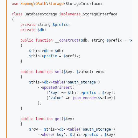
use
Xepeng
\
OAuth
\
Storage
\
StorageInterface
;

class
 DatabaseStorage 
implements
 StorageInterface

{

private
string
$
prefix
;

private
$
db
;

public
function
__construct
(
$
db
, 
string
$
prefix
 = 
'
xep
    {

$
this
->
db
 = 
$
db
;

$
this
->
prefix
 = 
$
prefix
;

    }

public
function
set
(
$
key
, 
$
value
): 
void
    {

$
this
->
db
->
table
(
'
oauth_storage
'
)

            ->
updateOrInsert
(

                [
'
key
'
 => 
$
this
->
prefix
 . 
$
key
],

                [
'
value
'
 => 
json_encode
(
$
value
)]

            );

    }

public
function
get
(
$
key
)

    {

$
row
 = 
$
this
->
db
->
table
(
'
oauth_storage
'
)

            ->
where
(
'
key
'
, 
$
this
->
prefix
 . 
$
key
)
