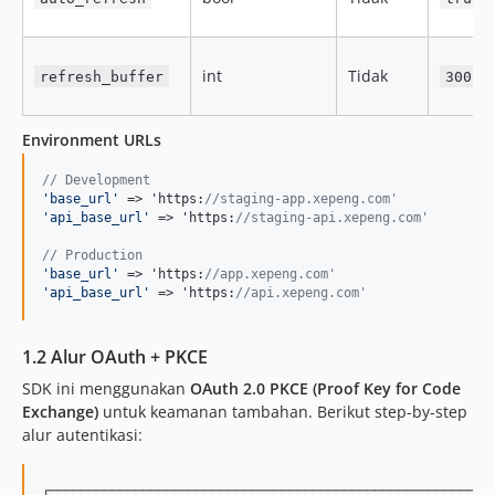
int
Tidak
refresh_buffer
300
Environment URLs
// Development
'
base_url
'
 => 'https:
//staging-app.xepeng.com'
'
api_base_url
'
 => 'https:
//staging-api.xepeng.com'
// Production
'
base_url
'
 => 'https:
//app.xepeng.com'
'
api_base_url
'
 => 'https:
//api.xepeng.com'
1.2 Alur OAuth + PKCE
SDK ini menggunakan
OAuth 2.0 PKCE (Proof Key for Code
Exchange)
untuk keamanan tambahan. Berikut step-by-step
alur autentikasi:
┌──────────────────────────────────────────────────────────