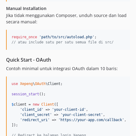
Manual Installation
Jika tidak menggunakan Composer, unduh source dan load
secara manual:
require_once
'
path/to/src/autoload.php
'
// atau include satu per satu semua file di src/
Quick Start - OAuth
Contoh minimal untuk integrasi OAuth dalam 10 baris:
use
Xepeng
\
OAuth
\
Client
;

session_start
();

$
client
 = 
new
Client
([

'
client_id
'
 => 
'
your-client-id
'
,

'
client_secret
'
 => 
'
your-client-secret
'
,

'
redirect_uri
'
 => 
'
https://your-app.com/callback
'
,

]);

// Redirect ke halaman login Xepeng