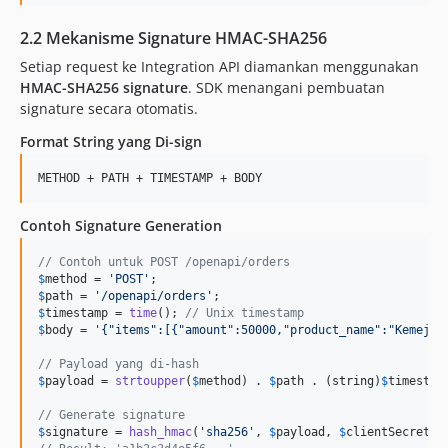
2.2 Mekanisme Signature HMAC-SHA256
Setiap request ke Integration API diamankan menggunakan
HMAC-SHA256 signature
. SDK menangani pembuatan
signature secara otomatis.
Format String yang Di-sign
Contoh Signature Generation
// Contoh untuk POST /openapi/orders
$
method
 = 
'
POST
'
$
path
 = 
'
/openapi/orders
'
$
timestamp
 = 
time
(); 
// Unix timestamp
$
body
 = 
'
{"items":[{"amount":50000,"product_name":"Kemeja 
// Payload yang di-hash
$
payload
 = 
strtoupper
(
$
method
) . 
$
path
 . (
string
)
$
timestam
// Generate signature
$
signature
 = 
hash_hmac
(
'
sha256
'
, 
$
payload
, 
$
clientSecret