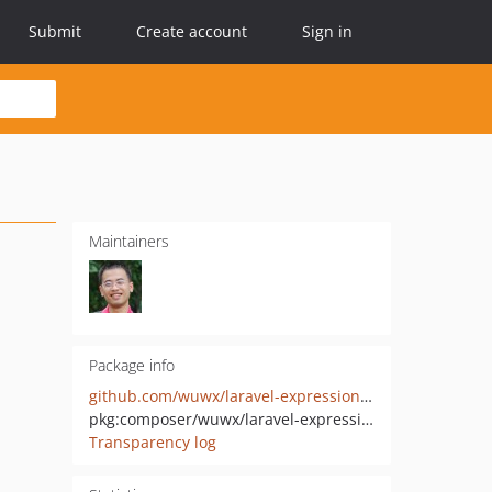
Submit
Create account
Sign in
Maintainers
Package info
github.com/wuwx/laravel-expression-language
pkg:composer/wuwx/laravel-expression-language
Transparency log