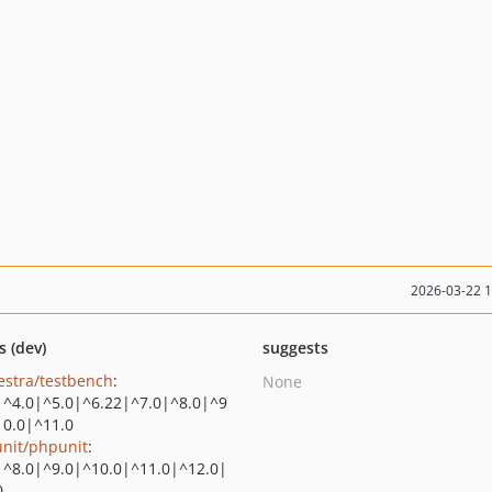
2026-03-22 
s (dev)
suggests
estra/testbench
:
None
|^4.0|^5.0|^6.22|^7.0|^8.0|^9
10.0|^11.0
nit/phpunit
:
|^8.0|^9.0|^10.0|^11.0|^12.0|
0