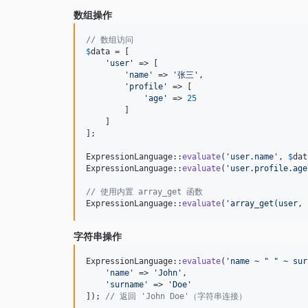
数组操作
// 数组访问
$
data
 = [

'
user
'
 => [

'
name
'
 => 
'
张三
'
,

'
profile
'
 => [

'
age
'
 => 
25
        ]

    ]

];

ExpressionLanguage::
evaluate
(
'
user.name
'
, 
$
dat
ExpressionLanguage::
evaluate
(
'
user.profile.age
// 使用内置 array_get 函数
ExpressionLanguage::
evaluate
(
'
array_get(user, 
字符串操作
ExpressionLanguage::
evaluate
(
'
name ~ " " ~ sur
'
name
'
 => 
'
John
'
,

'
surname
'
 => 
'
Doe
'
]); 
// 返回 'John Doe'（字符串连接）