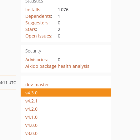
Statistics
Installs
:
1 076
Dependents
:
1
Suggesters
:
0
Stars
:
2
Open Issues
:
0
Security
Advisories
:
0
Aikido package health analysis
14:11 UTC
dev-master
v4.3.0
v4.2.1
v4.2.0
v4.1.0
v4.0.0
v3.0.0