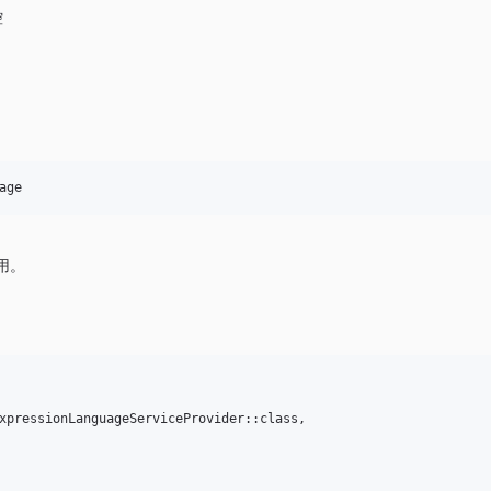
控
age
用。
xpressionLanguageServiceProvider::class,
