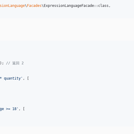
sionLanguage
\
Facades
\ExpressionLanguageFacade::class,

); 
// 返回 2
* quantity
'
, [

ge >= 18
'
, [
