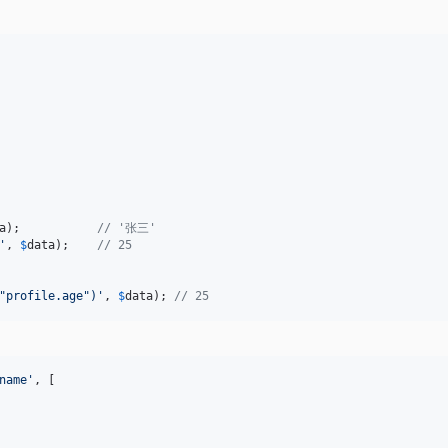
a
);           
// '张三'
'
, 
$
data
);    
// 25
"profile.age")
'
, 
$
data
); 
// 25
name
'
, [
