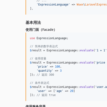
// ...
'
ExpressionLanguage
'
 => 
Wuwx
\
LaravelExpres
],
基本用法
使用门面（Facade）
use
ExpressionLanguage
;

// 简单的数学表达式
$
result
 = ExpressionLanguage::
evaluate
(
'
1 + 1
'
// 使用变量
$
result
 = ExpressionLanguage::
evaluate
(
'
price 
'
price
'
 => 
100
,

'
quantity
'
 => 
3
]); 
// 返回 300
// 条件表达式
$
result
 = ExpressionLanguage::
evaluate
(
'
user.a
'
user
'
 => [
'
age
'
 => 
20
]

]); 
// 返回 true
使用服务容器