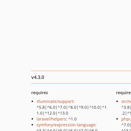
v4.3.0
requires
require
illuminate/support
:
orch
^5.8|^6.0|^7.0|^8.0|^9.0|^10.0|^1
^3.8
1.0|^12.0|^13.0
.2|^
laravel/helpers
: ^1.0
phpu
symfony/expression-language
:
^7.0
^3.3|^4.0|^5.0|^6.0|^7.0|^8.0
^13.