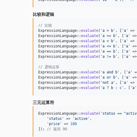
比较和逻辑
// 比较
ExpressionLanguage::
evaluate
(
'
a > b
'
, [
'
a
'
 => 
ExpressionLanguage::
evaluate
(
'
a >= b
'
, [
'
a
'
 =>
ExpressionLanguage::
evaluate
(
'
a < b
'
, [
'
a
'
 => 
ExpressionLanguage::
evaluate
(
'
a <= b
'
, [
'
a
'
 =>
ExpressionLanguage::
evaluate
(
'
a == b
'
, [
'
a
'
 =>
ExpressionLanguage::
evaluate
(
'
a != b
'
, [
'
a
'
 =>
// 逻辑运算
ExpressionLanguage::
evaluate
(
'
a and b
'
, [
'
a
'
 =
ExpressionLanguage::
evaluate
(
'
a or b
'
, [
'
a
'
 =>
ExpressionLanguage::
evaluate
(
'
not a
'
, [
'
a
'
 => 
ExpressionLanguage::
evaluate
(
'
a ? b : c
'
, [
'
a
'
三元运算符
ExpressionLanguage::
evaluate
(
'
status == "activ
'
status
'
 => 
'
active
'
,

'
price
'
 => 
100
]); 
// 返回 90