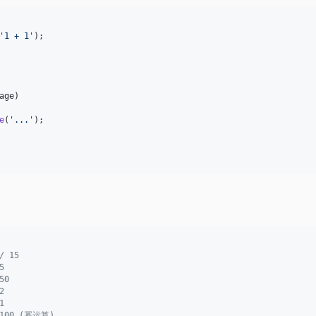
'
1 + 1
'
);

age
)

e
(
'
...
'
);

/ 15
5
50
2
1
 100 (幂运算)