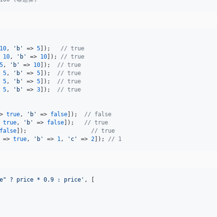
10
, 
'
b
'
 => 
5
]);   
// true
 
10
, 
'
b
'
 => 
10
]); 
// true
5
, 
'
b
'
 => 
10
]);  
// true
 
5
, 
'
b
'
 => 
5
]);  
// true
 
5
, 
'
b
'
 => 
5
]);  
// true
 
5
, 
'
b
'
 => 
3
]);  
// true
> 
true
, 
'
b
'
 => 
false
]);  
// false
 
true
, 
'
b
'
 => 
false
]);   
// true
false
]);                   
// true
 => 
true
, 
'
b
'
 => 
1
, 
'
c
'
 => 
2
]); 
// 1
e" ? price * 0.9 : price
'
, [
