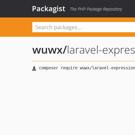
Packagist
The PHP Package Repository
wuwx
/
laravel-expre