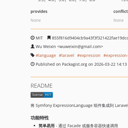
provides
conflic
None
None
MIT
855f816d9404cb9a43f3f321422fae19dcc
Wu Weixin
<wuweixin
@gmail.com>
language
laravel
expression
expression
Published on Packagist.org on 2026-03-22 14:13
README
将 Symfony ExpressionLanguage 组件集成到 
功能特性
简单易用
- 通过 Facade 或服务容器快速调用