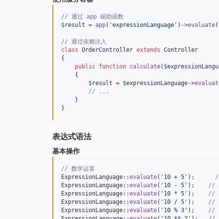
// 通过 app 辅助函数
$
result
 = 
app
(
'
expressionLanguage
'
)->
evaluate
(
// 通过依赖注入
class
 OrderController 
extends
 Controller

{

public
function
calculate
(
$
expressionLangu
    {

$
result
 = 
$
expressionLanguage
->
evaluat
// ...
    }

}
表达式语法
基本操作
// 数学运算
ExpressionLanguage::
evaluate
(
'
10 + 5
'
);      
/
ExpressionLanguage::
evaluate
(
'
10 - 5
'
);    
// 
ExpressionLanguage::
evaluate
(
'
10 * 5
'
);    
// 
ExpressionLanguage::
evaluate
(
'
10 / 5
'
);    
// 
ExpressionLanguage::
evaluate
(
'
10 % 3
'
);    
// 
ExpressionLanguage::
evaluate
(
'
10 ** 2
'
);   
//