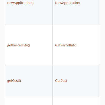
newApplication()
NewApplication
N
getParcelInfo()
GetParcelInfo
Ge
getCost()
GetCost
G