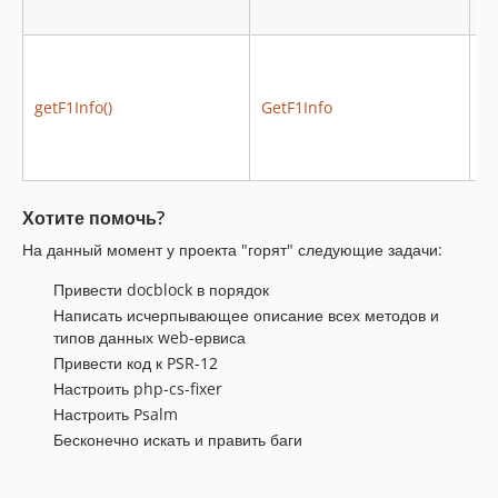
getF1Info()
GetF1Info
G
Хотите помочь?
На данный момент у проекта "горят" следующие задачи:
Привести docblock в порядок
Написать исчерпывающее описание всех методов и
типов данных web-ервиса
Привести код к PSR-12
Настроить php-cs-fixer
Настроить Psalm
Бесконечно искать и править баги