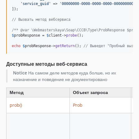
'
service_guid
'
 => 
'
00000000-0000-0000-0000-00000000000
]);

// Вызвать метод вебсервиса
/** @var \Webmasterskaya\Soap\CCCB\Type\ProbResponse $prob
$
probResponse
 = 
$
client
->
probe
();

echo
$
probResponse
->
getReturn
(); 
// Выведет "Пробный вызов
Доступные методы веб-сервиса
Notice
На самом деле методов куда болше, но их
назначение и поведение не документировано
Метод
Объект запроса
О
prob()
Prob
P