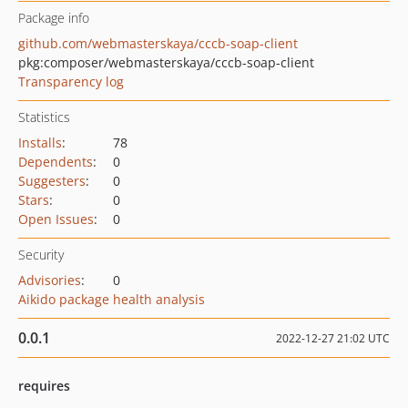
Package info
github.com/webmasterskaya/cccb-soap-client
pkg:composer/webmasterskaya/cccb-soap-client
Transparency log
Statistics
Installs
:
78
Dependents
:
0
Suggesters
:
0
Stars
:
0
Open Issues
:
0
Security
Advisories
:
0
Aikido package health analysis
0.0.1
2022-12-27 21:02 UTC
requires