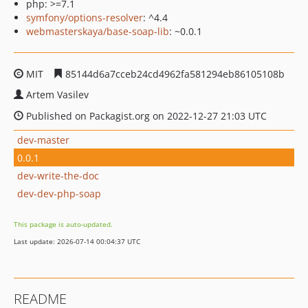
php: >=7.1
symfony/options-resolver
: ^4.4
webmasterskaya/base-soap-lib
: ~0.0.1
MIT
85144d6a7cceb24cd4962fa581294eb86105108b
Artem Vasilev
Published on Packagist.org on 2022-12-27 21:03 UTC
dev-master
0.0.1
dev-write-the-doc
dev-dev-php-soap
This package is auto-updated.
Last update: 2026-07-14 00:04:37 UTC
README