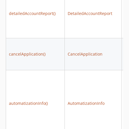
detailedAccountReport()
DetailedAccountReport
D
cancelApplication()
CancelApplication
Ca
automatizationInfo()
AutomatizationInfo
Au