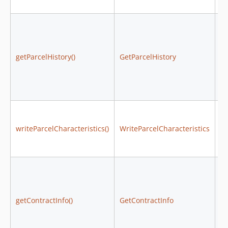
getParcelHistory()
GetParcelHistory
Ge
writeParcelCharacteristics()
WriteParcelCharacteristics
Wr
getContractInfo()
GetContractInfo
Ge