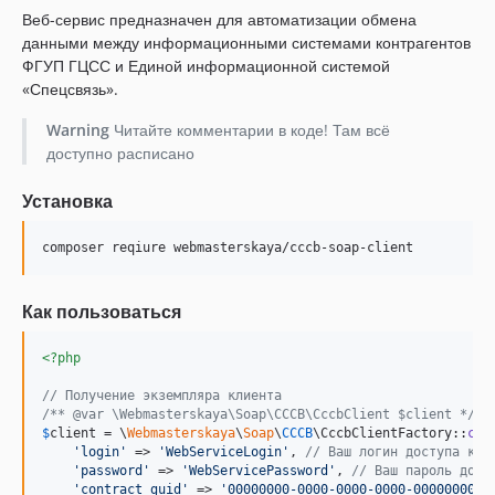
Веб-сервис предназначен для автоматизации обмена
данными между информационными системами контрагентов
ФГУП ГЦСС и Единой информационной системой
«Спецсвязь».
Warning
Читайте комментарии в коде! Там всё
доступно расписано
Установка
composer reqiure webmasterskaya/cccb-soap-client
Как пользоваться
<?php
// Получение экземпляра клиента
/** @var \Webmasterskaya\Soap\CCCB\CccbClient $client */
$
client
 = \
Webmasterskaya
\
Soap
\
CCCB
\CccbClientFactory::
cre
'
login
'
 => 
'
WebServiceLogin
'
, 
// Ваш логин доступа к Е
'
password
'
 => 
'
WebServicePassword
'
, 
// Ваш пароль дост
'
contract_guid
'
 => 
'
00000000-0000-0000-0000-0000000000