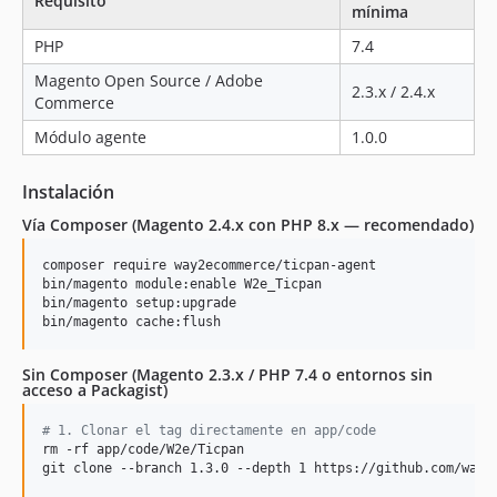
Requisito
mínima
PHP
7.4
Magento Open Source / Adobe
2.3.x / 2.4.x
Commerce
Módulo agente
1.0.0
Instalación
Vía Composer (Magento 2.4.x con PHP 8.x — recomendado)
composer require way2ecommerce/ticpan-agent

bin/magento module:enable W2e_Ticpan

bin/magento setup:upgrade

bin/magento cache:flush
Sin Composer (Magento 2.3.x / PHP 7.4 o entornos sin
acceso a Packagist)
#
 1. Clonar el tag directamente en app/code
rm -rf app/code/W2e/Ticpan

git clone --branch 1.3.0 --depth 1 https://github.com/way2e