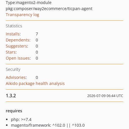
Type:
magento2-module
pkg:composer/way2ecommerce/ticpan-agent
Transparency log
Statistics
Installs
:
7
Dependents
:
0
Suggesters
:
0
Stars
:
0
Open Issues
:
0
Security
Advisories
:
0
Aikido package health analysis
1.3.2
2026-07-09 06:44 UTC
requires
php: >=7.4
magento/framework: ^102.0 || ^103.0