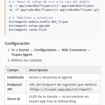
#
 2. Mover el código de src/ a la raíz del módulo
cp -r app/code/W2e/Ticpan/src/
*
 app/code/W2e/Ticpan/

rm -rf app/code/W2e/Ticpan/src app/code/W2e/Ticpan/.git

#
 3. Habilitar y actualizar
bin/magento module:enable W2e_Ticpan

bin/magento setup:upgrade

bin/magento cache:flush
Configuración
Ve a
Stores → Configuration → W2e Commerce →
Ticpan Agent
.
Rellena los campos:
Campo
Descripción
Habilitado
Activa o desactiva el agente
Endpoint
URL del endpoint de ingestión (por defecto
API
)
https://ticpan.app/api/v1/report
UUID de tu tienda — lo encuentras en
Store ID
ticpan.app tras el onboarding