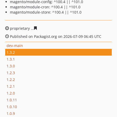
magento/module-config: ^100.4 || ^101.0
magento/module-cron: ^100.4 || ^101.0
magento/module-store: ^100.4 || ^101.0
proprietary
82166905b7c34b6f6e9fdb7eac940a5094616e
Published on Packagist.org on 2026-07-09 06:45 UTC
dev-main
1.3.2
1.3.1
1.3.0
1.2.3
1.2.2
1.2.1
1.2.0
1.0.11
1.0.10
1.0.9