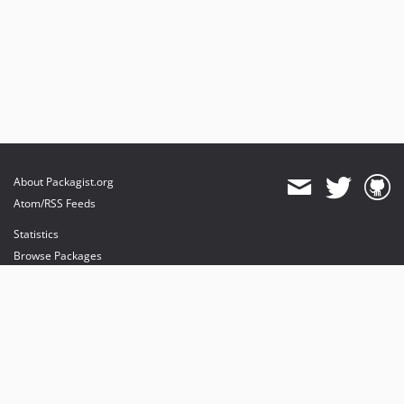
About Packagist.org
Atom/RSS Feeds
Statistics
Browse Packages
API
Mirrors
Status
Dashboard