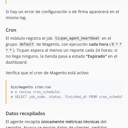
Si hay un error de configuración o de firma aparecerá en el
mismo log.
Cron
El módulo registra el job
en el
ticpan_agent_heartbeat
grupo
de Magento, con ejecución
cada hora
(
default
0 * *
). Ticpan espera al menos un reporte cada 24 horas; si
* *
no llega ninguno, la tienda pasa a estado
"Expirado"
en el
dashboard.
Verifica que el cron de Magento está activo:
#
 o revisa cron_schedule:
#
 SELECT job_code, status, finished_at FROM cron_schedule 
Datos recopilados
El agente recopila
únicamente métricas técnicas
del
servidor. Nunca se envían datos de clientes, pedidos,