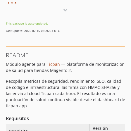
1.0.8
1.0.7
1.0.6
This package is auto-updated.
1.0.5
Last update: 2026-07-15 08:26:34 UTC
1.0.4
1.0.3
1.0.2
README
1.0.0
Módulo agente para
Ticpan
— plataforma de monitorización
de salud para tiendas Magento 2.
Recopila métricas de seguridad, rendimiento, SEO, calidad
de código e infraestructura, las firma con HMAC-SHA256 y
las envía al cloud Ticpan cada hora. El resultado es una
puntuación de salud continua visible desde el dashboard de
ticpan.app.
Requisitos
Versión