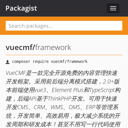
Packagist
Toggle
navigat
vuecmf
/
framework
VueCMF是一款完全开源免费的内容管理快速
开发框架。采用前后端分离模式搭建，2.0+版
本前端使用vue3、Element Plus和TypeScript构
建，后端API基于ThinkPHP开发。可用于快速
开发CMS、CRM、WMS、OMS、ERP等管理系
统，开发简单、高效易用，极大减少系统的开
发周期和研发成本！甚至不用写一行代码使用