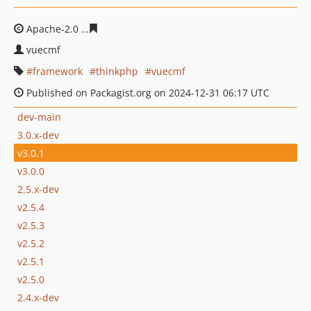
Apache-2.0
c5a0b847ecc1528e0192dba8dbe6526e11daf
vuecmf
framework
thinkphp
vuecmf
Published on Packagist.org on 2024-12-31 06:17 UTC
dev-main
3.0.x-dev
v3.0.1
v3.0.0
2.5.x-dev
v2.5.4
v2.5.3
v2.5.2
v2.5.1
v2.5.0
2.4.x-dev