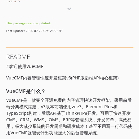
v2.4.2
v2.4.1
v2.4.0
This package is auto-updated.
2.3.x-dev
Last update: 2026-07-29 02:12:09 UTC
v2.3.2
v2.3.1
v2.3.0
README
2.2.x-dev
#欢迎使用VueCMF
v2.2.3
v2.2.2
VueCMF内容管理快速开发框架v3(PHP版后端API核心框架)
v2.2.1
v2.2.0
VueCMF是什么？
2.1.x-dev
VueCMF是一款完全开源免费的内容管理快速开发框架。采用前后
端分离模式搭建，v3版本前端使用vue3、Element Plus和
v2.1.0
TypeScript构建，后端API基于ThinkPHP8开发。可用于快速开发
v2.0.8
CMS、CRM、WMS、OMS、ERP等管理系统，开发简单、高效易
v2.0.7
用，极大减少系统的开发周期和研发成本！甚至不用写一行代码使
v2.0.6
用VueCMF就能设计出功能强大的后台管理系统。