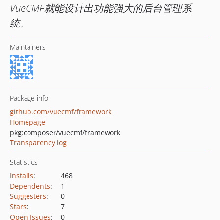
VueCMF就能设计出功能强大的后台管理系
统。
Maintainers
Package info
github.com/vuecmf/framework
Homepage
pkg:composer/vuecmf/framework
Transparency log
Statistics
Installs
:
468
Dependents
:
1
Suggesters
:
0
Stars
:
7
Open Issues
:
0