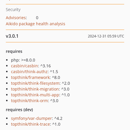
Security
Advisories
:
0
Aikido package health analysis
v3.0.1
2024-12-31 05:59 UTC
requires
php: >=8.0.0
casbin/casbin
: ^3.16
casbin/think-authz
: ^1.5
topthink/framework
: ^8.0
topthink/think-filesystem
: ^2.0
topthink/think-migration
: ^3.0
topthink/think-multi-app
: ^1.0
topthink/think-orm
: ^3.0
requires (dev)
symfony/var-dumper
: ^4.2
topthink/think-trace
: ^1.0