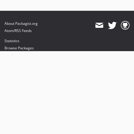
About Packagist.org
Atom/RSS Feeds
Statistics
Browse Packages
API
Mirrors
Status
Dashboard
provides maintenance and hosting
provides bandwidth and CDN
provides malware detection