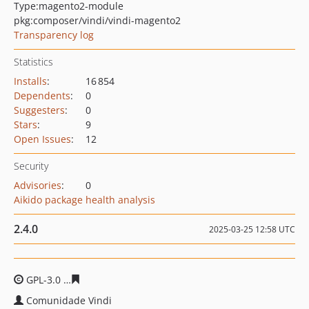
Type:
magento2-module
pkg:composer/vindi/vindi-magento2
Transparency log
Statistics
Installs
:
16 854
Dependents
:
0
Suggesters
:
0
Stars
:
9
Open Issues
:
12
Security
Advisories
:
0
Aikido package health analysis
2.4.0
2025-03-25 12:58 UTC
GPL-3.0
f927ec89c1c2ac83c1d4861ce3a7017aebcedacb
Comunidade Vindi