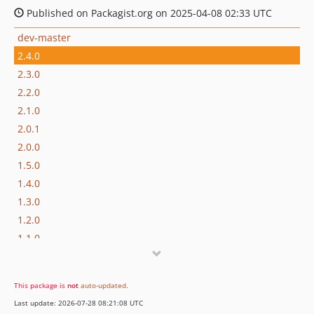
Published on Packagist.org on 2025-04-08 02:33 UTC
dev-master
2.4.0
2.3.0
2.2.0
2.1.0
2.0.1
2.0.0
1.5.0
1.4.0
1.3.0
1.2.0
1.1.0
1.0.0
dev-development
This package is
not
auto-updated
.
dev-release/2.1.0
Last update: 2026-07-28 08:21:08 UTC
dev-development-v1