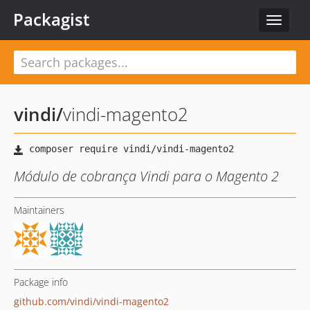
Packagist
Toggle
navigat
vindi
/
vindi-magento2
Módulo de cobrança Vindi para o Magento 2
Maintainers
Package info
github.com/vindi/vindi-magento2