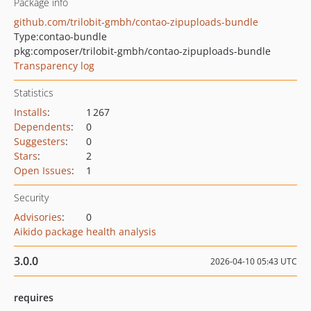
Package info
github.com/trilobit-gmbh/contao-zipuploads-bundle
Type:
contao-bundle
pkg:composer/trilobit-gmbh/contao-zipuploads-bundle
Transparency log
Statistics
Installs
:
1 267
Dependents
:
0
Suggesters
:
0
Stars
:
2
Open Issues
:
1
Security
Advisories
:
0
Aikido package health analysis
3.0.0
2026-04-10 05:43 UTC
requires