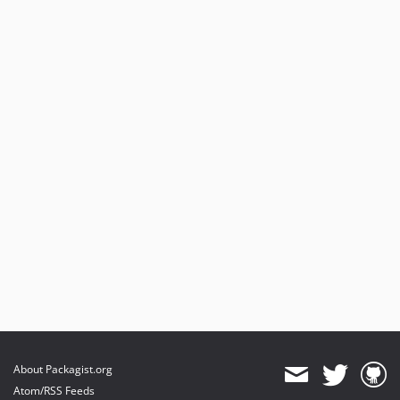
About Packagist.org
Atom/RSS Feeds