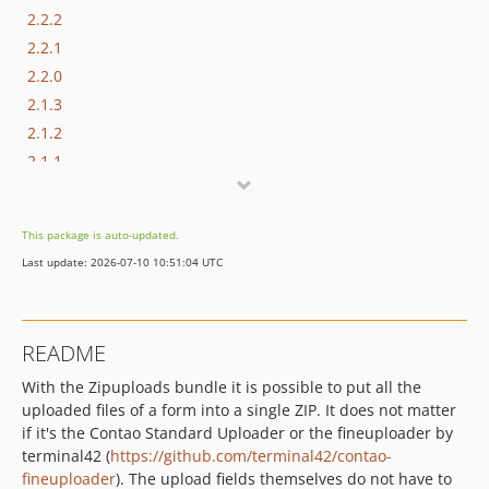
2.2.2
2.2.1
2.2.0
2.1.3
2.1.2
2.1.1
2.1.0
2.0.4
This package is auto-updated.
2.0.3
Last update: 2026-07-10 10:51:04 UTC
2.0.2
2.0.1
2.0.0
README
1.1.0
With the Zipuploads bundle it is possible to put all the
1.0.1
uploaded files of a form into a single ZIP. It does not matter
1.0.0
if it's the Contao Standard Uploader or the fineuploader by
terminal42 (
https://github.com/terminal42/contao-
fineuploader
). The upload fields themselves do not have to