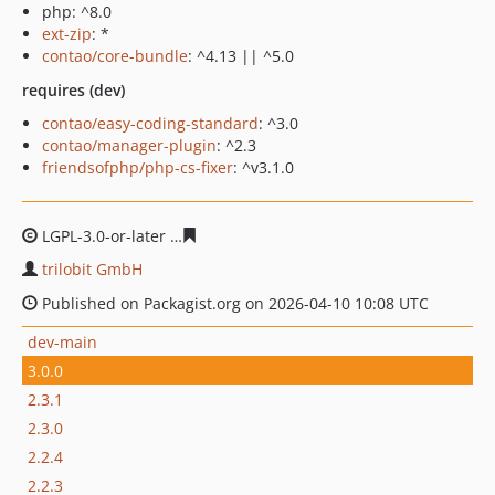
php: ^8.0
ext-zip
: *
contao/core-bundle
: ^4.13 || ^5.0
requires (dev)
contao/easy-coding-standard
: ^3.0
contao/manager-plugin
: ^2.3
friendsofphp/php-cs-fixer
: ^v3.1.0
LGPL-3.0-or-later
c0f255455063fa6b87250cad621675e62
trilobit GmbH
Published on Packagist.org on 2026-04-10 10:08 UTC
dev-main
3.0.0
2.3.1
2.3.0
2.2.4
2.2.3