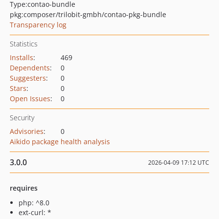
Type:
contao-bundle
pkg:composer/trilobit-gmbh/contao-pkg-bundle
Transparency log
Statistics
Installs
:
469
Dependents
:
0
Suggesters
:
0
Stars
:
0
Open Issues
:
0
Security
Advisories
:
0
Aikido package health analysis
3.0.0
2026-04-09 17:12 UTC
requires
php: ^8.0
ext-curl: *