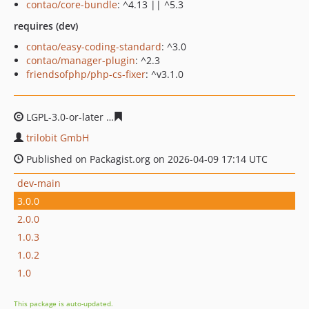
contao/core-bundle
: ^4.13 || ^5.3
requires (dev)
contao/easy-coding-standard
: ^3.0
contao/manager-plugin
: ^2.3
friendsofphp/php-cs-fixer
: ^v3.1.0
LGPL-3.0-or-later
9f3bff59bb06db679c75775988221986b
trilobit GmbH
Published on Packagist.org on 2026-04-09 17:14 UTC
dev-main
3.0.0
2.0.0
1.0.3
1.0.2
1.0
This package is auto-updated.