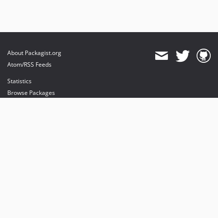
About Packagist.org
Atom/RSS Feeds
Statistics
Browse Packages
API
Mirrors
Status
Dashboard
provides maintenance and hosting
provides bandwidth and CDN