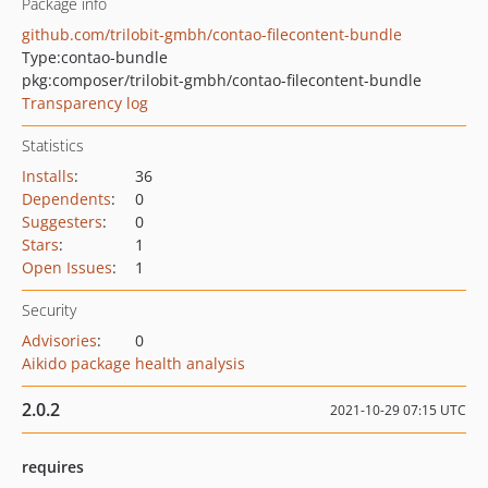
Package info
github.com/trilobit-gmbh/contao-filecontent-bundle
Type:
contao-bundle
pkg:composer/trilobit-gmbh/contao-filecontent-bundle
Transparency log
Statistics
Installs
:
36
Dependents
:
0
Suggesters
:
0
Stars
:
1
Open Issues
:
1
Security
Advisories
:
0
Aikido package health analysis
2.0.2
2021-10-29 07:15 UTC
requires