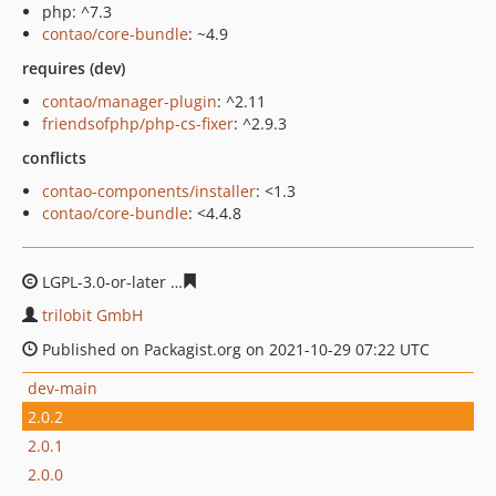
php: ^7.3
contao/core-bundle
: ~4.9
requires (dev)
contao/manager-plugin
: ^2.11
friendsofphp/php-cs-fixer
: ^2.9.3
conflicts
contao-components/installer
: <1.3
contao/core-bundle
: <4.4.8
LGPL-3.0-or-later
28e956f7222707f99807f896070ed846d8
trilobit GmbH
Published on Packagist.org on 2021-10-29 07:22 UTC
dev-main
2.0.2
2.0.1
2.0.0