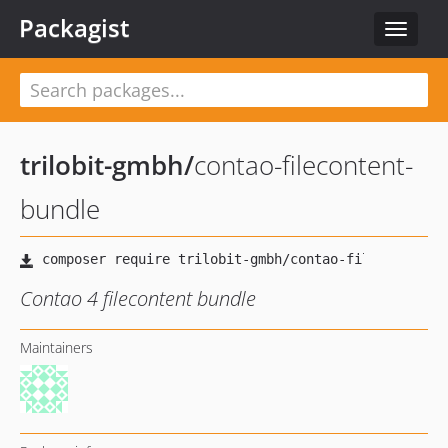
Packagist
Toggle
navigat
trilobit-gmbh
/
contao-filecontent-
bundle
Contao 4 filecontent bundle
Maintainers