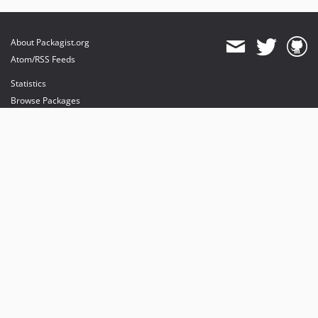
About Packagist.org
Atom/RSS Feeds
Statistics
Browse Packages
API
Mirrors
Status
Dashboard
provides maintenance and hosting
provides bandwidth and CDN
provides malware detection
Sponsor Packagist & Composer