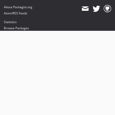
About Packagist.org
Atom/RSS Feeds
Statistics
Browse Packages
API
Mirrors
Status
Dashboard
provides maintenance and hosting
provides bandwidth and CDN
provides malware detection
Sponsor Packagist & Composer