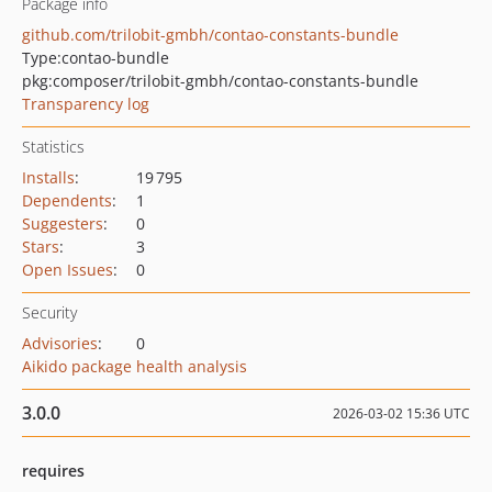
Package info
github.com/trilobit-gmbh/contao-constants-bundle
Type:
contao-bundle
pkg:composer/trilobit-gmbh/contao-constants-bundle
Transparency log
Statistics
Installs
:
19 795
Dependents
:
1
Suggesters
:
0
Stars
:
3
Open Issues
:
0
Security
Advisories
:
0
Aikido package health analysis
3.0.0
2026-03-02 15:36 UTC
requires