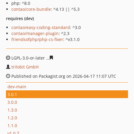
php: ^8.0
contao/core-bundle
: ^4.13 || ^5.3
requires (dev)
contao/easy-coding-standard
: ^3.0
contao/manager-plugin
: ^2.3
friendsofphp/php-cs-fixer
: ^v3.1.0
LGPL-3.0-or-later
92db44bc9e50bfb5b87605e416f350f632
trilobit GmbH
Published on Packagist.org on 2026-04-17 11:07 UTC
dev-main
3.0.1
3.0.0
1.3.0
1.2.0
1.1.0
v1.0.7