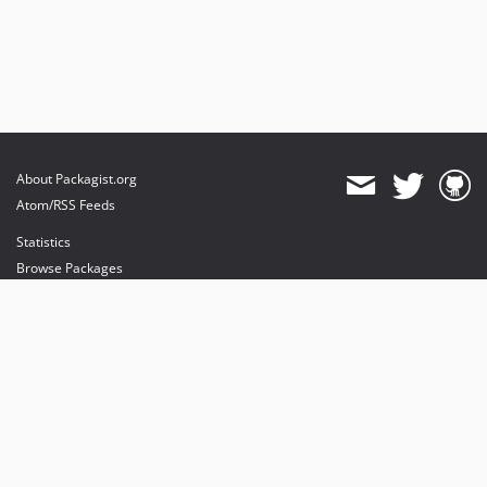
About Packagist.org
Atom/RSS Feeds
Statistics
Browse Packages
API
Mirrors
Status
Dashboard
provides maintenance and hosting