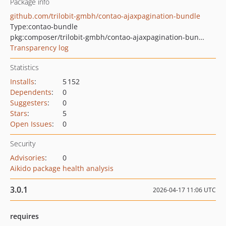
Package info
github.com/trilobit-gmbh/contao-ajaxpagination-bundle
Type:
contao-bundle
pkg:composer/trilobit-gmbh/contao-ajaxpagination-bundle
Transparency log
Statistics
Installs
:
5 152
Dependents
:
0
Suggesters
:
0
Stars
:
5
Open Issues
:
0
Security
Advisories
:
0
Aikido package health analysis
3.0.1
2026-04-17 11:06 UTC
requires