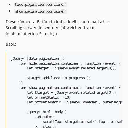
hide.pagination.container
show.pagination.container
Diese können z. B. für ein individuelles automatisches
Scrolling verwendet werden (abweichend vom
implementierten Scrolling).
Bspl.:
jQuery('[data-pagination]')

    .on('hide.pagination.container', function (event) {

        let $target = jQuery(event.relatedTarget[0]);

        $target.addClass('in-progress');

    })

    .on('show.pagination.container', function (event) {

        let $target = jQuery(event.relatedTarget[0]);

        let offsetStatic = 10;

        let offsetDynamic = jQuery('#header').outerHeight()
        jQuery('html, body')

            .animate({

                scrollTop: $target.offset().top - offsetSta
            }, 'slow');
