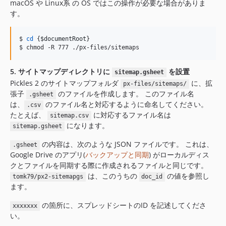
macOS や Linux系 の OS ではこの操作が必要な場合がありま
す。
$ 
cd
 {
$documentRoot
}

$ chmod -R 777 ./px-files/sitemaps
5. サイトマップディレクトリに
を設置
sitemap.gsheet
Pickles 2 のサイトマップフォルダ
に、拡
px-files/sitemaps/
張子
のファイルを作成します。 このファイル名
.gsheet
は、
のファイル名と対応するように命名してください。
.csv
たとえば、
に対応するファイル名は
sitemap.csv
になります。
sitemap.gsheet
の内容は、次のような JSON ファイルです。 これは、
.gsheet
Google Drive のアプリ(
バックアップと同期
) がローカルディス
クとファイルを同期する際に作成されるファイルと同じです。
は、このうちの
の値を参照し
tomk79/px2-sitemapgs
doc_id
ます。
の箇所に、スプレッドシートのID を記述してくださ
xxxxxxx
い。