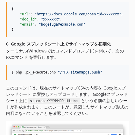
{

"url"
: 
"
https://docs.google.com/open?id=xxxxxxx
"
,

"doc_id"
: 
"
xxxxxxx
"
,

"email"
: 
"
hogefuga@example.com
"
}
6. Google スプレッドシート上でサイトマップを初期化
ターミナル(Windowsではコマンドプロンプト)を開いて、次の
PXコマンド を実行します。
$ php .px_execute.php 
"
/?PX=sitemapgs.push
"
このコマンドは、現在のサイトマップCSVの内容を Googleスプ
レッドシート に変換しアップロードします。 Googleスプレッド
シート上に
という名前の新しいシー
sitemap-YYYYMMDD-HHiiss
トが作成されます。このシートが、意図したサイトマップ形式の
内容になっていることを確認してください。