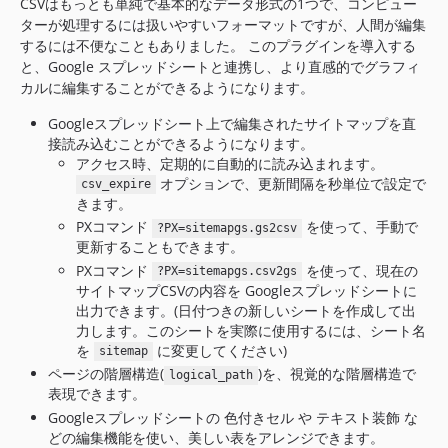
CSVはもっとも単純で基本的なデータ形式の1つで、コンピュー
ターが処理するには扱いやすいフォーマットですが、人間が編集
するには不便なこともありました。 このプラグインを導入する
と、Google スプレッドシートと連携し、より直感的でグラフィ
カルに編集することができるようになります。
Googleスプレッドシート上で編集されたサイトマップを直
接読み込むことができるようになります。
アクセス時、定期的に自動的に読み込まれます。
オプションで、更新間隔を秒単位で設定で
csv_expire
きます。
PXコマンド
を使って、手動で
?PX=sitemapgs.gs2csv
更新することもできます。
PXコマンド
を使って、現在の
?PX=sitemapgs.csv2gs
サイトマップCSVの内容を Googleスプレッドシートに
出力できます。(日付つきの新しいシートを作成して出
力します。このシートを実際に使用するには、シート名
を
に変更してください)
sitemap
ページの階層構造(
)を、視覚的な階層構造で
logical_path
表現できます。
Googleスプレッドシートの 色付きセル や テキスト装飾 な
どの編集機能を使い、美しい表をアレンジできます。