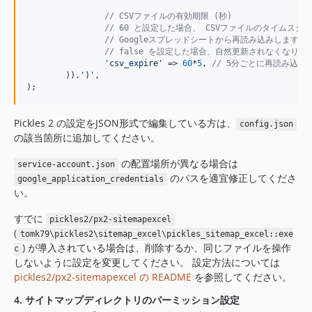
// CSVファイルの有効期限 (秒)
// 60 と設定した場合、 CSVファイルのタイムスタ
// Googleスプレッドシートから再読み込みします。
// false を設定した場合、自然更新されなくなりま
'
csv_expire
'
 => 
60
*
5
, 
// 5分ごとに再読み込み
	)).
'
)
'
,

);
Pickles 2 の設定をJSON形式で編集している方は、
config.json
の該当箇所に追加してください。
の配置場所が異なる場合は
service-account.json
のパスを適宜修正してくださ
google_application_credentials
い。
すでに
pickles2/px2-sitemapexcel
(
tomk79\pickles2\sitemap_excel\pickles_sitemap_excel::exe
) が導入されている場合は、削除するか、同じファイルを操作
c
しないように設定を変更してください。 設定方法については
pickles2/px2-sitemapexcel の README
を参照してください。
4. サイトマップディレクトリのパーミッション設定