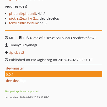
requires (dev)
phpunit/phpunit
: 4.1.*
pickles2/px-fw-2.x
: dev-develop
tomk79/filesystem
: ^1.0
MIT
16f249a95df89185e15a1b3ca66958fee7af7525
Tomoya Koyanagi
pickles2
Published on Packagist.org on 2018-05-02 20:22 UTC
dev-master
0.0.1
dev-develop
This package is auto-updated.
Last update: 2026-07-25 20:23:12 UTC