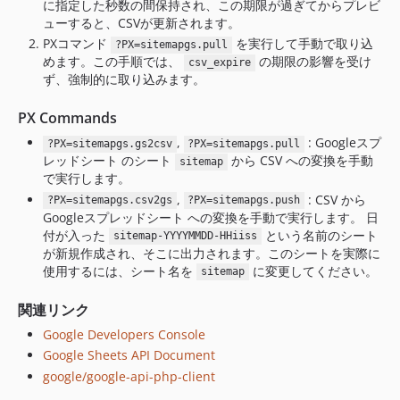
に指定した秒数の間保持され、この期限が過ぎてからプレビ
ューすると、CSVが更新されます。
PXコマンド
を実行して手動で取り込
?PX=sitemapgs.pull
めます。この手順では、
の期限の影響を受け
csv_expire
ず、強制的に取り込みます。
PX Commands
,
: Googleスプ
?PX=sitemapgs.gs2csv
?PX=sitemapgs.pull
レッドシート のシート
から CSV への変換を手動
sitemap
で実行します。
,
: CSV から
?PX=sitemapgs.csv2gs
?PX=sitemapgs.push
Googleスプレッドシート への変換を手動で実行します。 日
付が入った
という名前のシート
sitemap-YYYYMMDD-HHiiss
が新規作成され、そこに出力されます。このシートを実際に
使用するには、シート名を
に変更してください。
sitemap
関連リンク
Google Developers Console
Google Sheets API Document
google/google-api-php-client