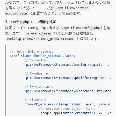
ルなので、これ自体が誤ってパブリッシュされてしまわない場所
を選んでください。 ここでは
./px-files/service-
に配置することとして進めます。
account.json
3.
に、機能を追加
config.php
設定ファイル config.php (通常は
) を編
./px-files/config.php
集します。
のどこか(例では最後)に、
before_sitemap
を追加します。
tomk79\pickles2\sitemap_gs\main::exec
// funcs: Before sitemap
$
conf
->
funcs
->
before_sitemap
 = 
array
(

// PX=config
'
picklesFramework2\commands\config::register
'
 ,

// PX=phpinfo
'
picklesFramework2\commands\phpinfo::register
'
 ,

// PX=clearcache
'
picklesFramework2\commands\clearcache::register
'
 ,
// sitemapGs
'
tomk79\pickles2\sitemap_gs\main::exec(
'
.
json_enco
// `service-account.json` のパス
'
google_application_credentials
'
 => 
'
./px-