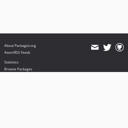
About Packagist.org
Atom/RSS Feeds
Statistics
Browse Packages
API
Mirrors
Status
Dashboard
provides maintenance and hosting