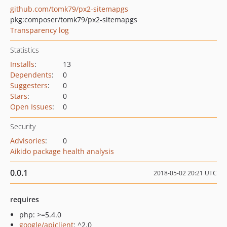
github.com/tomk79/px2-sitemapgs
pkg:composer/tomk79/px2-sitemapgs
Transparency log
Statistics
Installs
:
13
Dependents
:
0
Suggesters
:
0
Stars
:
0
Open Issues
:
0
Security
Advisories
:
0
Aikido package health analysis
0.0.1
2018-05-02 20:21 UTC
requires
php: >=5.4.0
google/apiclient
: ^2.0