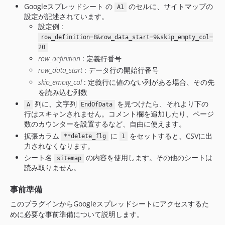
Googleスプレッドシート の
のセルに、サイトマップの
A1
設定が記述されています。
設定例 :
row_definition=8&row_data_start=9&skip_empty_col=
20
row_definition
: 定義行番号
row_data_start
: データ行の開始行番号
skip_empty_col
: 定義行に値のない列がある場合、その先
を読み込む列数
列に、文字列
を見つけたら、それより下の
A
EndOfData
行はスキャンされません。コメント欄を追加したり、ページ
数のカウンターを設置するなど、自由に使えます。
拡張カラム
に
をセットすると、CSVに出
**delete_flg
1
力されなくなります。
シート名
の内容を使用します。その他のシートは
sitemap
読み取りません。
事前準備
このプラグインからGoogleスプレッドシートにアクセスするた
めに必要な事前準備について説明します。