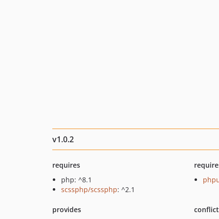
v1.0.2
requires
require
php: ^8.1
phpu
scssphp/scssphp
: ^2.1
provides
conflic