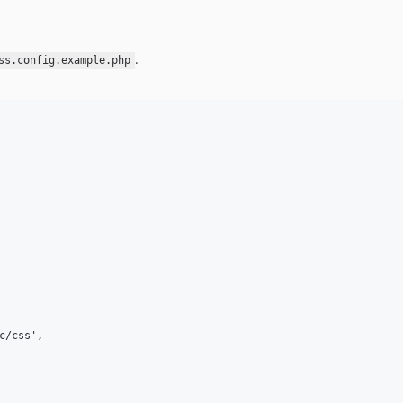
.
ss.config.example.php
/css',
