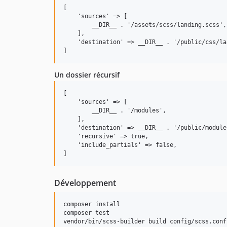
[

    'sources' => [

        __DIR__ . '/assets/scss/landing.scss',

    ],

    'destination' => __DIR__ . '/public/css/la
Un dossier récursif
[

    'sources' => [

        __DIR__ . '/modules',

    ],

    'destination' => __DIR__ . '/public/modules
    'recursive' => true,

    'include_partials' => false,

Développement
composer install

composer test
