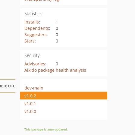
Statistics
Installs
:
1
Dependents
:
0
Suggesters
:
0
Stars
:
0
Security
Advisories
:
0
Aikido package health analysis
18:16 UTC
dev-main
v1.0.2
v1.0.1
v1.0.0
This package is auto-updated.