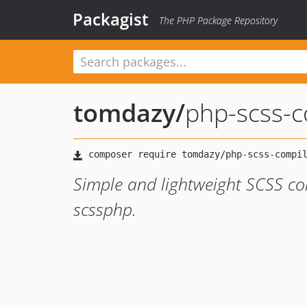
Packagist
The PHP Package Repository
tomdazy
/
php-scss-c
Simple and lightweight SCSS co
scssphp.