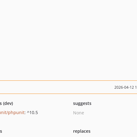
2026-04-12 
s (dev)
suggests
nit/phpunit
: ^10.5
None
ts
replaces