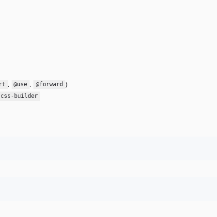
,
,
)
rt
@use
@forward
scss-builder