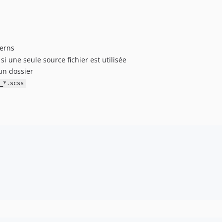
terns
 si une seule source fichier est utilisée
 un dossier
_*.scss