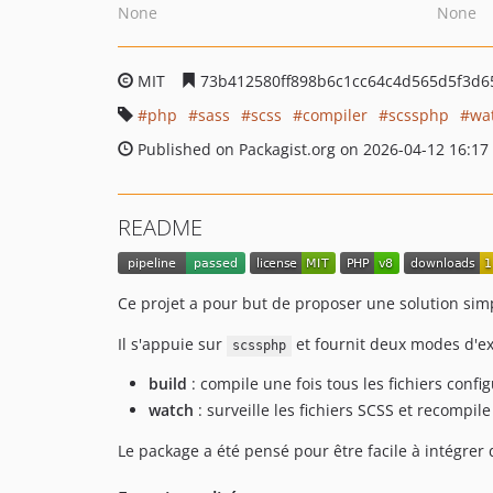
None
None
MIT
73b412580ff898b6c1cc64c4d565d5f3d6
php
sass
scss
compiler
scssphp
wa
Published on Packagist.org on 2026-04-12 16:17
README
Ce projet a pour but de proposer une solution simp
Il s'appuie sur
et fournit deux modes d'ex
scssphp
build
: compile une fois tous les fichiers confi
watch
: surveille les fichiers SCSS et recompi
Le package a été pensé pour être facile à intégrer