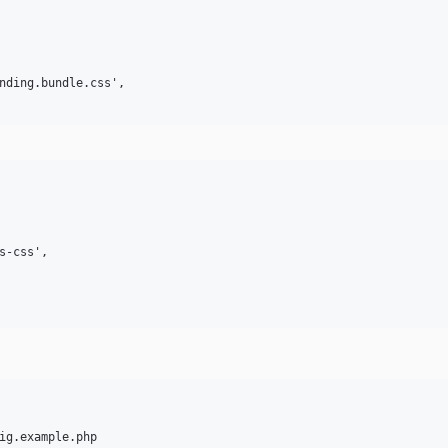
nding.bundle.css',

-css',
