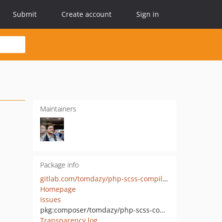
Submit
Create account
Sign in
Maintainers
Package info
gitlab.com/tomdazy/php-scss-compiler
Homepage
Issues
pkg:composer/tomdazy/php-scss-compiler
Transparency log