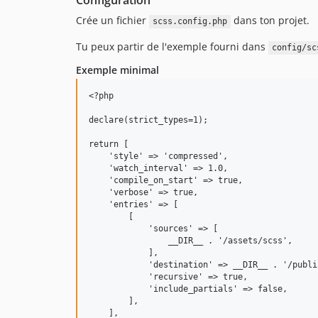
Configuration
Crée un fichier
dans ton projet.
scss.config.php
Tu peux partir de l'exemple fourni dans
config/sc
Exemple minimal
<?php

declare(strict_types=1);

return [

    'style' => 'compressed',

    'watch_interval' => 1.0,

    'compile_on_start' => true,

    'verbose' => true,

    'entries' => [

        [

            'sources' => [

                __DIR__ . '/assets/scss',

            ],

            'destination' => __DIR__ . '/public
            'recursive' => true,

            'include_partials' => false,

        ],

    ],
