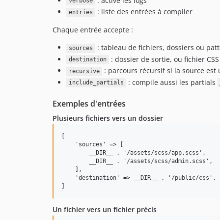
: active les logs
verbose
: liste des entrées à compiler
entries
Chaque entrée accepte :
: tableau de fichiers, dossiers ou pat
sources
: dossier de sortie, ou fichier CSS
destination
: parcours récursif si la source est
recursive
: compile aussi les partials
include_partials
Exemples d'entrées
Plusieurs fichiers vers un dossier
[

    'sources' => [

        __DIR__ . '/assets/scss/app.scss',

        __DIR__ . '/assets/scss/admin.scss',

    ],

    'destination' => __DIR__ . '/public/css',

Un fichier vers un fichier précis