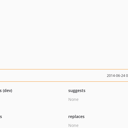
2014-06-24 
s (dev)
suggests
None
ts
replaces
None