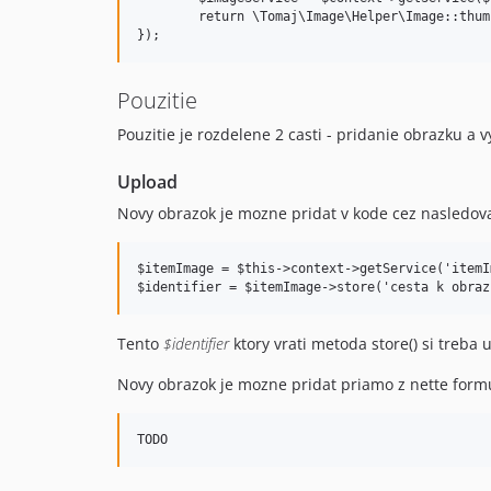
	return \Tomaj\Image\Helper\Image::thumb($imageService, $identifier, $size);

Pouzitie
Pouzitie je rozdelene 2 casti - pridanie obrazku a v
Upload
Novy obrazok je mozne pridat v kode cez nasledov
$itemImage = $this->context->getService('itemIm
Tento
$identifier
ktory vrati metoda store() si treba 
Novy obrazok je mozne pridat priamo z nette formu