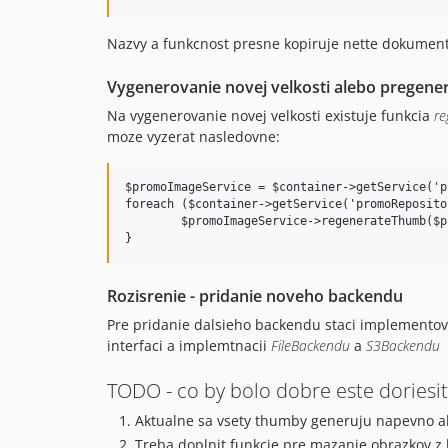
Nazvy a funkcnost presne kopiruje nette dokumen
Vygenerovanie novej velkosti alebo pregene
Na vygenerovanie novej velkosti existuje funkcia
r
moze vyzerat nasledovne:
$promoImageService = $container->getService('p
foreach ($container->getService('promoReposito
	$promoImageService->regenerateThumb($promo->image, '20x20');

Rozisrenie - pridanie noveho backendu
Pre pridanie dalsieho backendu staci implementov
interfaci a implemtnacii
FileBackendu
a
S3Backendu
TODO - co by bolo dobre este doriesit
Aktualne sa vsety thumby generuju napevno 
Treba doplnit funkcie pre mazanie obrazkov 