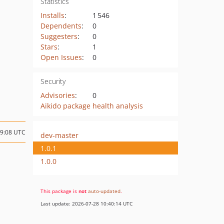
Statistics
Installs
:
1 546
Dependents
:
0
Suggesters
:
0
Stars
:
1
Open Issues
:
0
Security
Advisories
:
0
Aikido package health analysis
09:08 UTC
dev-master
1.0.1
1.0.0
This package is
not
auto-updated
.
Last update: 2026-07-28 10:40:14 UTC