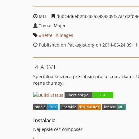
MIT
d0bc4d6eb2f3232a3984205f37a1d2fb96
Tomas Majer
nette
images
Published on Packagist.org on 2014-06-24 09:11
README
Specialna kniznica pre lahsiu pracu s obrazkami.
rozne thumby.
Instalacia
Najlepsie cez composer