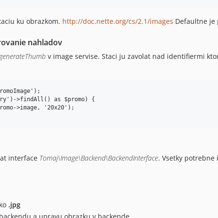
taciu ku obrazkom.
http://doc.nette.org/cs/2.1/images
Defaultne je 
rovanie nahladov
egenerateThumb
v image servise. Staci ju zavolat nad identifiermi 
romoImage');

ry')->findAll() as $promo) {

at interface
Tomaj\Image\Backend\BackendInterface
. Vsetky potrebne
ako
.jpg
z backendu a upravu obrazku v backende