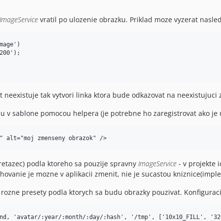
ImageService
vratil po ulozenie obrazku. Priklad moze vyzerat nasle
age')

00');

 neexistuje tak vytvori linka ktora bude odkazovat na neexistujuci
u v sablone pomocou helpera (je potrebne ho zaregistrovat ako je 
(retazec) podla ktoreho sa pouzije spravny
ImageService
- v projekte 
chovanie je mozne v aplikacii zmenit, nie je sucastou kniznice(impl
rozne presety podla ktorych sa budu obrazky pouzivat. Konfiguraci