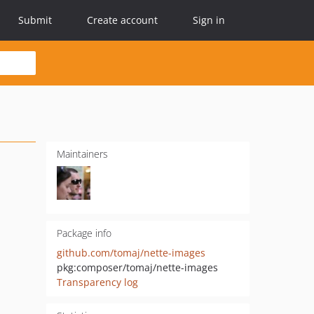
Submit
Create account
Sign in
Maintainers
Package info
github.com/tomaj/nette-images
pkg:composer/tomaj/nette-images
Transparency log