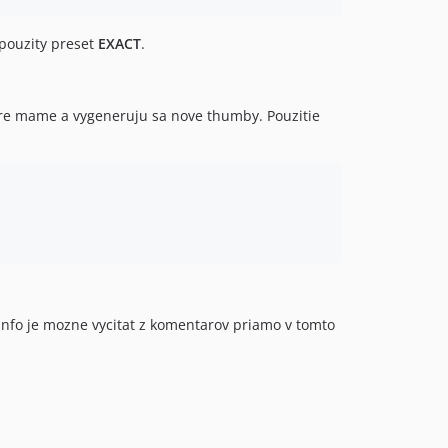
pouzity preset
EXACT
.
ktore mame a vygeneruju sa nove thumby. Pouzitie
 info je mozne vycitat z komentarov priamo v tomto