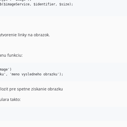
ytvorenie linky na obrazok.
anu funkciu:
age')

ulozit pre spetne ziskanie obrazku
lara takto: