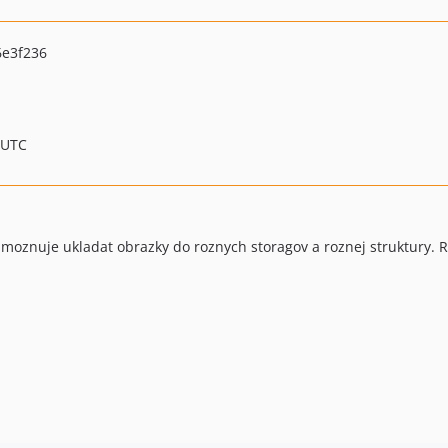
e3f236
 UTC
 Umoznuje ukladat obrazky do roznych storagov a roznej struktury