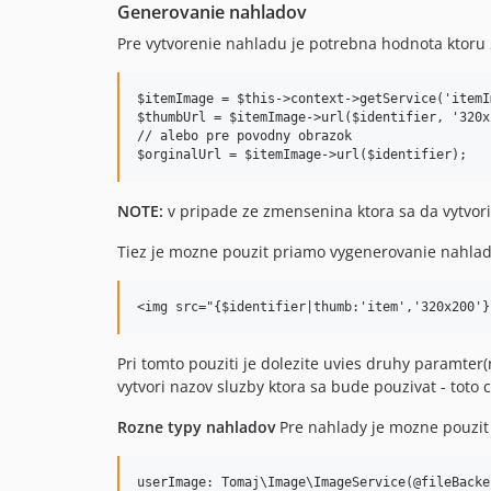
Generovanie nahladov
Pre vytvorenie nahladu je potrebna hodnota ktoru
$itemImage = $this->context->getService('itemIm
$thumbUrl = $itemImage->url($identifier, '320x2
// alebo pre povodny obrazok

NOTE:
v pripade ze zmensenina ktora sa da vytvorit
Tiez je mozne pouzit priamo vygenerovanie nahlad
Pri tomto pouziti je dolezite uvies druhy paramter
vytvori nazov sluzby ktora sa bude pouzivat - toto 
Rozne typy nahladov
Pre nahlady je mozne pouzit 