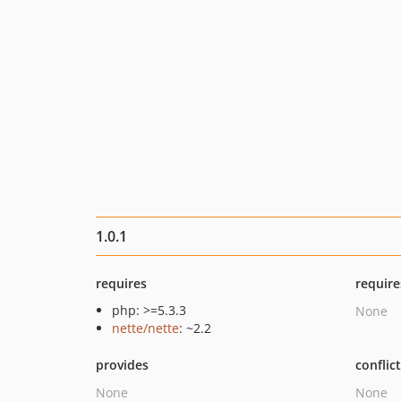
1.0.1
requires
require
php: >=5.3.3
None
nette/nette
: ~2.2
provides
conflic
None
None