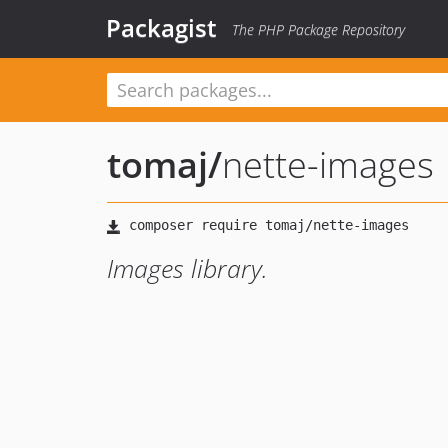
Packagist
The PHP Package Repository
tomaj
/
nette-images
Images library.