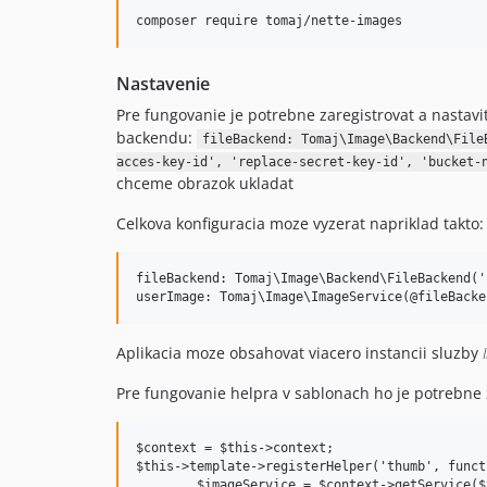
Nastavenie
Pre fungovanie je potrebne zaregistrovat a nastavit
backendu:
fileBackend: Tomaj\Image\Backend\File
acces-key-id', 'replace-secret-key-id', 'bucket-
chceme obrazok ukladat
Celkova konfiguracia moze vyzerat napriklad takto:
fileBackend: Tomaj\Image\Backend\FileBackend('
Aplikacia moze obsahovat viacero instancii sluzby
Pre fungovanie helpra v sablonach ho je potrebne z
$context = $this->context;

$this->template->registerHelper('thumb', funct
	$imageService = $context->getService($type . 'Image');
