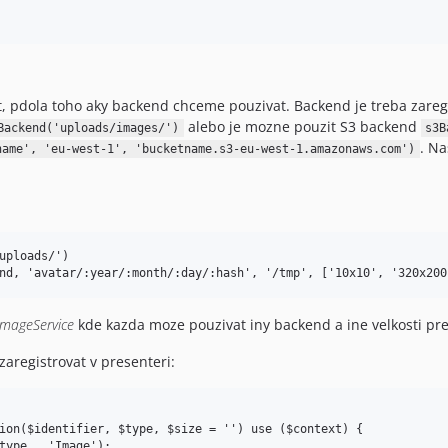
, pdola toho aky backend chceme pouzivat. Backend je treba zaregist
alebo je mozne pouzit S3 backend
Backend('uploads/images/')
s3B
. Na
name', 'eu-west-1', 'bucketname.s3-eu-west-1.amazonaws.com')
uploads/')

ImageService
kde kazda moze pouzivat iny backend a ine velkosti pr
aregistrovat v presenteri:
ion($identifier, $type, $size = '') use ($context) {
