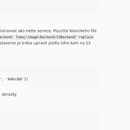
raovat ako nette service. Pouzitie klasickeho file
ackend: Tomaj\Image\Backend\S3Backend('replace-
stavenie je treba upravit podla toho kam na S3
e obrazky