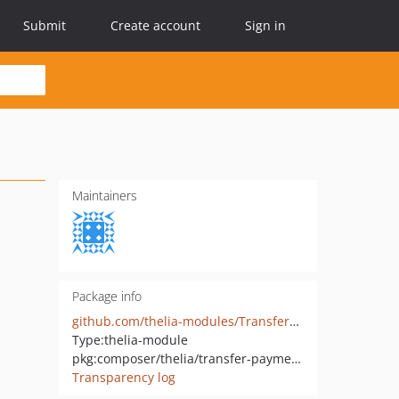
Submit
Create account
Sign in
Maintainers
Package info
github.com/thelia-modules/TransferPayment
Type:
thelia-module
pkg:composer/thelia/transfer-payment-module
Transparency log