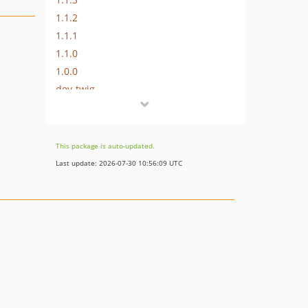
1.1.2
1.1.1
1.1.0
1.0.0
dev-twig
dev-master
This package is auto-updated.
Last update: 2026-07-30 10:56:09 UTC