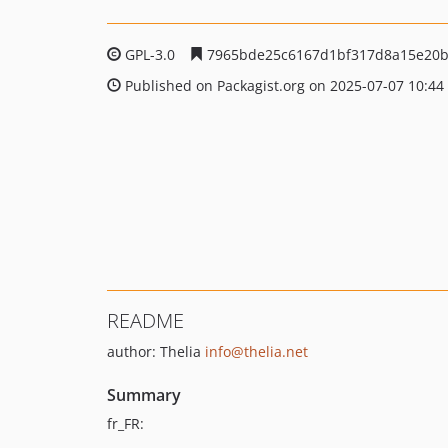
GPL-3.0
7965bde25c6167d1bf317d8a15e20
Published on Packagist.org on 2025-07-07 10:44
README
author: Thelia
info@thelia.net
Summary
fr_FR: