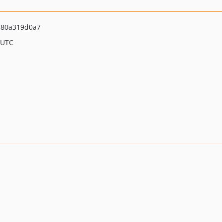
b80a319d0a7
 UTC