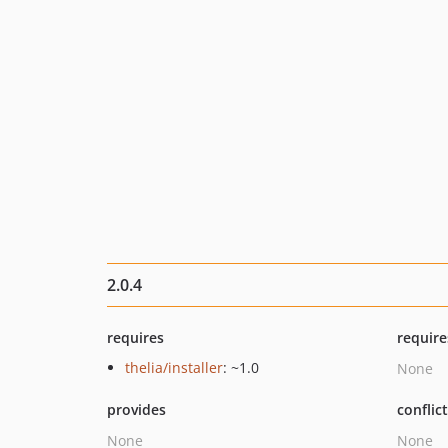
2.0.4
requires
require
thelia/installer
: ~1.0
None
provides
conflic
None
None