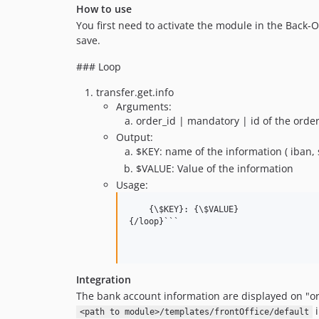
How to use
You first need to activate the module in the Back-
save.
### Loop
transfer.get.info
Arguments:
order_id | mandatory | id of the orde
Output:
$KEY: name of the information ( iban,
$VALUE: Value of the information
Usage:
    {\$KEY}: {\$VALUE}

{/loop}```

Integration
The bank account information are displayed on "orde
<path to module>/templates/frontOffice/default