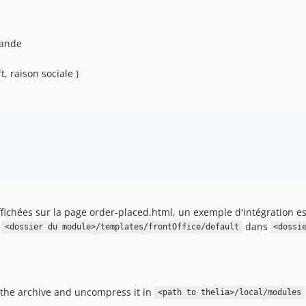
mande
, raison sociale )
ichées sur la page order-placed.html, un exemple d'intégration est
s
dans
<dossier du module>/templates/frontOffice/default
<dossi
 the archive and uncompress it in
<path to thelia>/local/modules