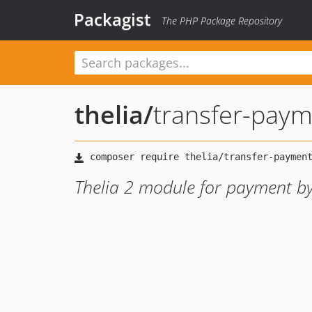
Packagist
The PHP Package Repository
thelia
/
transfer-pay
Thelia 2 module for payment by