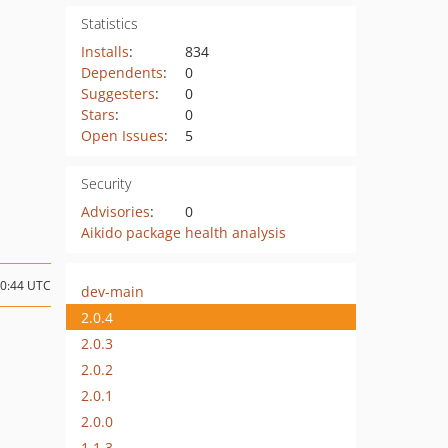
Statistics
Installs
:
834
Dependents
:
0
Suggesters
:
0
Stars
:
0
Open Issues
:
5
Security
Advisories
:
0
Aikido package health analysis
10:44 UTC
dev-main
2.0.4
2.0.3
2.0.2
2.0.1
2.0.0
1.1.3