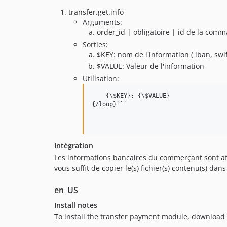
transfer.get.info
Arguments:
order_id | obligatoire | id de la com
Sorties:
$KEY: nom de l'information ( iban, swift
$VALUE: Valeur de l'information
Utilisation:
    {\$KEY}: {\$VALUE}

{/loop}```

Intégration
Les informations bancaires du commerçant sont aff
vous suffit de copier le(s) fichier(s) contenu(s) dan
en_US
Install notes
To install the transfer payment module, download