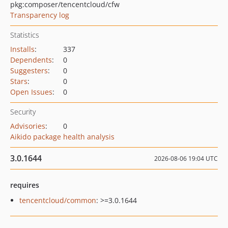
pkg:composer/tencentcloud/cfw
Transparency log
Statistics
Installs
:
337
Dependents
:
0
Suggesters
:
0
Stars
:
0
Open Issues
:
0
Security
Advisories
:
0
Aikido package health analysis
3.0.1644
2026-08-06 19:04 UTC
requires
tencentcloud/common
: >=3.0.1644