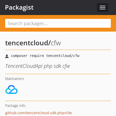
Packagist
Toggle
navigat
tencentcloud
/
cfw
TencentCloudApi php sdk cfw
Maintainers
Package info
github.com/tencentcloud-sdk-php/cfw