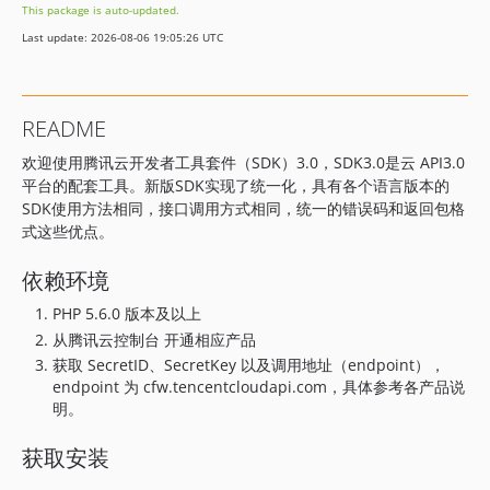
This package is auto-updated.
3.0.1630
Last update: 2026-08-06 19:05:26 UTC
3.0.1629
3.0.1627
3.0.1621
README
3.0.1619
欢迎使用腾讯云开发者工具套件（SDK）3.0，SDK3.0是云 API3.0
3.0.1615
平台的配套工具。新版SDK实现了统一化，具有各个语言版本的
3.0.1603
SDK使用方法相同，接口调用方式相同，统一的错误码和返回包格
3.0.1602
式这些优点。
3.0.1601
依赖环境
3.0.1596
3.0.1592
PHP 5.6.0 版本及以上
3.0.1587
从腾讯云控制台 开通相应产品
3.0.1585
获取 SecretID、SecretKey 以及调用地址（endpoint），
endpoint 为 cfw.tencentcloudapi.com，具体参考各产品说
3.0.1579
明。
3.0.1574
3.0.1570
获取安装
3.0.1565