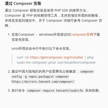
通过 Composer 安装
3.0.1560
3.0.1542
通过 Composer 获取安装是使用 PHP SDK 的推荐方法，
Composer 是 PHP 的依赖管理工具，支持您项目所需的依赖项，
3.0.1523
并将其安装到项目中。关于 Composer 详细可参考 Composer 官
3.0.1520
网 。
3.0.1516
安装Composer： windows环境请访问
Composer官网
下载
3.0.1515
安装包安装。
3.0.1512
3.0.1506
unix环境在命令行中执行以下命令安装。
3.0.1495
curl -sS
https://getcomposer.org/installer
| php
3.0.1494
sudo mv composer.phar /usr/local/bin/composer
3.0.1465
建议中国大陆地区的用户设置腾讯云镜像源：
3.0.1437
composer
config -g repos.packagist composer
3.0.1417
https://mirrors.tencent.com/composer/
3.0.1414
执行命令
添加依赖。
3.0.1405
composer require tencentcloud/cfw
3.0.1401
3.0.1394