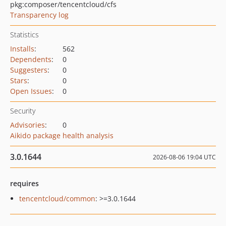
pkg:composer/tencentcloud/cfs
Transparency log
Statistics
Installs
:
562
Dependents
:
0
Suggesters
:
0
Stars
:
0
Open Issues
:
0
Security
Advisories
:
0
Aikido package health analysis
3.0.1644
2026-08-06 19:04 UTC
requires
tencentcloud/common
: >=3.0.1644