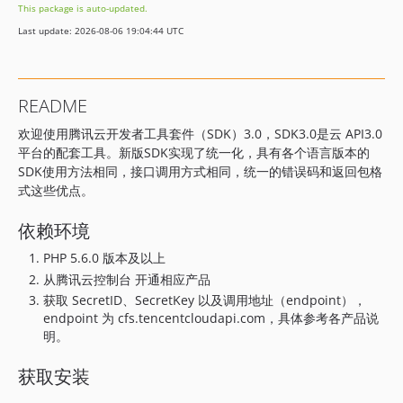
This package is auto-updated.
3.0.1612
Last update: 2026-08-06 19:04:44 UTC
3.0.1605
3.0.1598
3.0.1586
README
3.0.1559
欢迎使用腾讯云开发者工具套件（SDK）3.0，SDK3.0是云 API3.0
3.0.1552
平台的配套工具。新版SDK实现了统一化，具有各个语言版本的
3.0.1542
SDK使用方法相同，接口调用方式相同，统一的错误码和返回包格
3.0.1539
式这些优点。
3.0.1528
依赖环境
3.0.1526
3.0.1518
PHP 5.6.0 版本及以上
3.0.1492
从腾讯云控制台 开通相应产品
3.0.1483
获取 SecretID、SecretKey 以及调用地址（endpoint），
endpoint 为 cfs.tencentcloudapi.com，具体参考各产品说
3.0.1482
明。
3.0.1481
3.0.1447
获取安装
3.0.1446