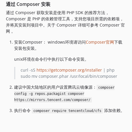
通过 Composer 安装
3.0.1440
3.0.1435
通过 Composer 获取安装是使用 PHP SDK 的推荐方法，
Composer 是 PHP 的依赖管理工具，支持您项目所需的依赖项，
3.0.1434
并将其安装到项目中。关于 Composer 详细可参考 Composer 官
3.0.1423
网 。
3.0.1417
安装Composer： windows环境请访问
Composer官网
下载
3.0.1414
安装包安装。
3.0.1407
3.0.1406
unix环境在命令行中执行以下命令安装。
3.0.1404
curl -sS
https://getcomposer.org/installer
| php
3.0.1403
sudo mv composer.phar /usr/local/bin/composer
3.0.1402
建议中国大陆地区的用户设置腾讯云镜像源：
3.0.1396
composer
config -g repos.packagist composer
3.0.1395
https://mirrors.tencent.com/composer/
3.0.1394
执行命令
添加依赖。
3.0.1393
composer require tencentcloud/cfs
3.0.1392
3.0.1391