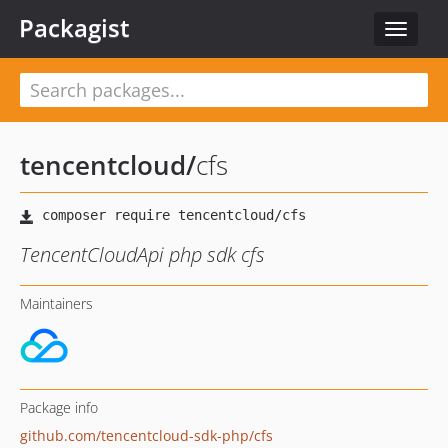
Packagist
Toggle
navigat
tencentcloud
/
cfs
TencentCloudApi php sdk cfs
Maintainers
Package info
github.com/tencentcloud-sdk-php/cfs