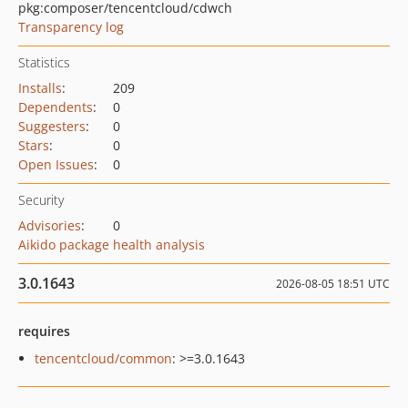
pkg:composer/tencentcloud/cdwch
Transparency log
Statistics
Installs
:
209
Dependents
:
0
Suggesters
:
0
Stars
:
0
Open Issues
:
0
Security
Advisories
:
0
Aikido package health analysis
3.0.1643
2026-08-05 18:51 UTC
requires
tencentcloud/common
: >=3.0.1643