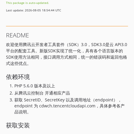
This package is auto-updated.
3.0.1575
Last update: 2026-08-05 18:54:44 UTC
3.0.1560
3.0.1538
3.0.1524
README
3.0.1505
欢迎使用腾讯云开发者工具套件（SDK）3.0，SDK3.0是云 API3.0
3.0.1502
平台的配套工具。新版SDK实现了统一化，具有各个语言版本的
3.0.1498
SDK使用方法相同，接口调用方式相同，统一的错误码和返回包格
3.0.1497
式这些优点。
3.0.1439
依赖环境
3.0.1426
3.0.1425
PHP 5.6.0 版本及以上
3.0.1421
从腾讯云控制台 开通相应产品
3.0.1420
获取 SecretID、SecretKey 以及调用地址（endpoint），
endpoint 为 cdwch.tencentcloudapi.com，具体参考各产
3.0.1414
品说明。
3.0.1412
3.0.1397
获取安装
3.0.1394