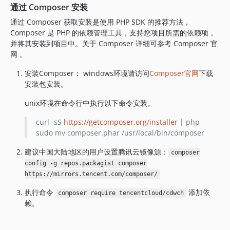
通过 Composer 安装
3.0.1393
3.0.1392
通过 Composer 获取安装是使用 PHP SDK 的推荐方法，
Composer 是 PHP 的依赖管理工具，支持您项目所需的依赖项，
3.0.1391
并将其安装到项目中。关于 Composer 详细可参考 Composer 官
3.0.1390
网 。
3.0.1389
安装Composer： windows环境请访问
Composer官网
下载
3.0.1388
安装包安装。
3.0.1387
3.0.1386
unix环境在命令行中执行以下命令安装。
3.0.1385
curl -sS
https://getcomposer.org/installer
| php
3.0.1384
sudo mv composer.phar /usr/local/bin/composer
3.0.1383
建议中国大陆地区的用户设置腾讯云镜像源：
3.0.1382
composer
config -g repos.packagist composer
3.0.1381
https://mirrors.tencent.com/composer/
3.0.1380
执行命令
添加依
3.0.1379
composer require tencentcloud/cdwch
赖。
3.0.1378
3.0.1377